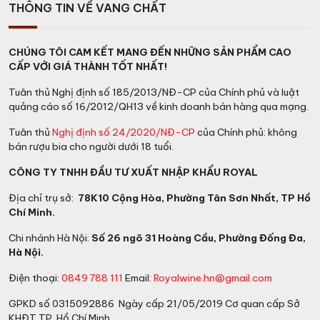
THÔNG TIN VỀ VANG CHẤT
ngon, hoặc các món ăn nhẹ nhàng khác như sushi
hoặc phô mai tươi.
CHÚNG TÔI CAM KẾT MANG ĐẾN NHỮNG SẢN PHẨM CAO
Khi thưởng thức rượu vang Henri Bourgeois Petit
CẤP VỚI GIÁ THÀNH TỐT NHẤT!
Bourgeois Sauvignon Blanc, bạn sẽ cảm nhận được sự
Tuân thủ Nghị định số 185/2013/NĐ-CP của Chính phủ và luật
tươi mát và phức tạp của hương vị. Hương thơm tinh tế
quảng cáo số 16/2012/QH13 về kinh doanh bán hàng qua mạng.
và độ chua dịu vừa đủ làm cho mỗi giọt rượu trở nên
đặc biệt và đáng nhớ. Rượu vang này mang lại một trải
Tuân thủ
Nghị định số 24/2020/NĐ-CP
của Chính phủ: không
nghiệm thú vị và sảng khoái, làm hài lòng cả những
bán rượu bia cho người dưới 18 tuổi.
người thưởng thức rượu vang khó tính nhất.
CÔNG TY TNHH ĐẦU TƯ XUẤT NHẬP KHẨU ROYAL
Địa chỉ trụ sở:
78K10 Cộng Hòa, Phường Tân Sơn Nhất, TP Hồ
Chí Minh.
Chi nhánh Hà Nội:
Số 26 ngõ 31 Hoàng Cầu, Phường Đống Đa,
Hà Nội.
Điện thoại:
0849 788 111
Email:
Royalwine.hn@gmail.com
GPKD số 0315092886 Ngày cấp 21/05/2019 Cơ quan cấp Sở
KHĐT TP. Hồ Chí Minh