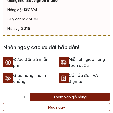
Giống nho
: Sauvignon Blanc
Nồng độ
: 13% Vol
Quy cách
: 750ml
Niên vụ
: 2018
Nhận ngay các ưu đãi hấp dẫn!
Được đổi trả miễn
Miễn phí giao hàng
phí
toàn quốc
Giao hàng nhanh
Có hóa đơn VAT
chóng
điện tử
-
+
Thêm vào giỏ hàng
Rượu
vang
Mua ngay
Henri