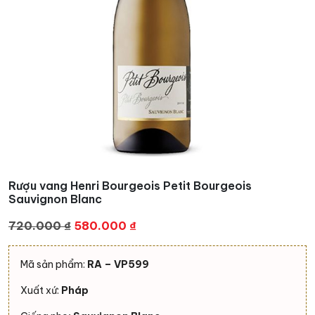
Rượu vang Henri Bourgeois Petit Bourgeois
Sauvignon Blanc
Giá
Giá
720.000
₫
580.000
₫
gốc
hiện
là:
tại
Mã sản phẩm:
RA – VP599
720.000 ₫.
là:
Xuất xứ:
Pháp
580.000 ₫.