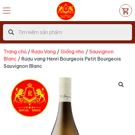
Chuyển
đến
nội
dung
Tìm
kiếm
sản
phẩm
Trang chủ
/
Rượu Vang
/
Giống nho
/
Sauvignon
Blanc
/ Rượu vang Henri Bourgeois Petit Bourgeois
Sauvignon Blanc