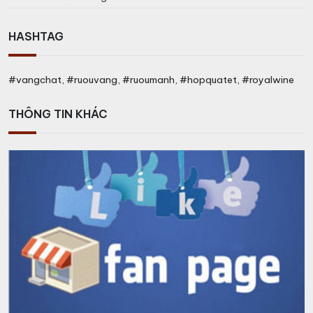
HASHTAG
#vangchat, #ruouvang, #ruoumanh, #hopquatet, #royalwine
THÔNG TIN KHÁC