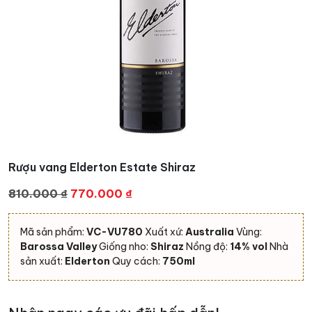
Rượu vang Elderton Estate Shiraz
Giá
Giá
810.000
₫
770.000
₫
gốc
hiện
là:
tại
Mã sản phẩm:
VC-VU780
Xuất xứ:
Australia
Vùng:
810.000 ₫.
là:
Barossa Valley
Giống nho:
Shiraz
Nồng độ:
14% vol
Nhà
770.000 ₫.
sản xuất:
Elderton
Quy cách:
750ml