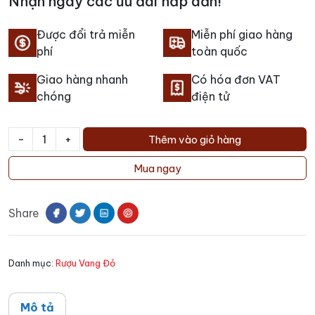
Nhận ngay các ưu đãi hấp dẫn!
Được đổi trả miễn
Miễn phí giao hàng
phí
toàn quốc
Giao hàng nhanh
Có hóa đơn VAT
chóng
điện tử
-
+
Thêm vào giỏ hàng
Rượu
vang
Mua ngay
Elderton
Estate
Share
Shiraz
số
lượng
Danh mục:
Rượu Vang Đỏ
Mô tả