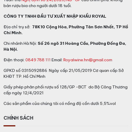
bán rượu bia cho người dưới 18 tuổi.
CÔNG TY TNHH ĐẦU TƯ XUẤT NHẬP KHẨU ROYAL
Địa chỉ trụ sở:
78K10 Cộng Hòa, Phường Tân Sơn Nhất, TP Hồ
Chí Minh.
Chi nhánh Hà Nội:
Số 26 ngõ 31 Hoàng Cầu, Phường Đống Đa,
Hà Nội.
Điện thoại:
0849 788 111
Email:
Royalwine.hn@gmail.com
GPKD số 0315092886 Ngày cấp 21/05/2019 Cơ quan cấp Sở
KHĐT TP. Hồ Chí Minh
Giấy phép phân phối rượu số 128/GP -BCT do Bộ Công Thương
cấp ngày 12/4/2021
Các sản phẩm của chúng tôi có nồng độ cồn dưới 5,5%vol
CHÍNH SÁCH