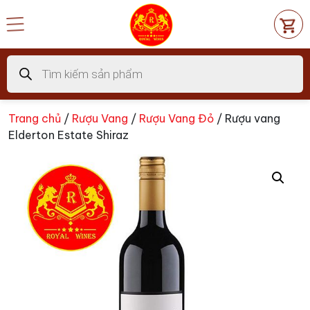
Chuyển
đến
nội
dung
Tìm
kiếm
sản
phẩm
Trang chủ
/
Rượu Vang
/
Rượu Vang Đỏ
/ Rượu vang
Elderton Estate Shiraz