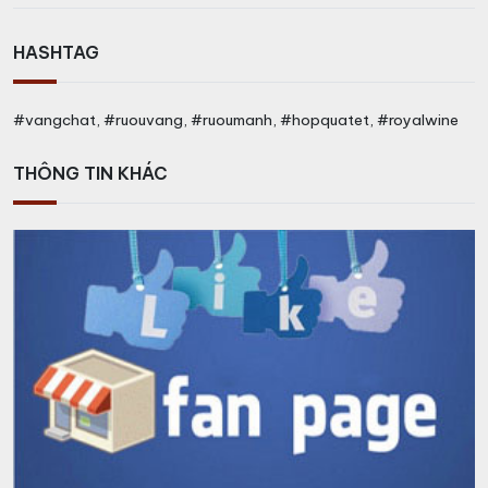
HASHTAG
#vangchat, #ruouvang, #ruoumanh, #hopquatet, #royalwine
THÔNG TIN KHÁC