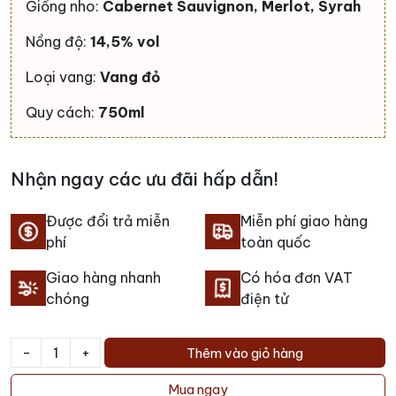
Giống nho:
Cabernet Sauvignon, Merlot, Syrah
Nồng độ:
14,5% vol
Loại vang:
Vang đỏ
Quy cách:
750ml
Nhận ngay các ưu đãi hấp dẫn!
Được đổi trả miễn
Miễn phí giao hàng
phí
toàn quốc
Giao hàng nhanh
Có hóa đơn VAT
chóng
điện tử
-
+
Thêm vào giỏ hàng
Rượu
Vang
Mua ngay