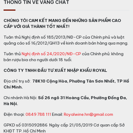
THÔNG TIN VỀ VANG CHẤT
CHÚNG TÔI CAM KẾT MANG ĐẾN NHỮNG SẢN PHẨM CAO
CẤP VỚI GIÁ THÀNH TỐT NHẤT!
Tuân thủ Nghị định số 185/2013/NĐ-CP của Chính phủ và luật
quảng cáo số 16/2012/QH13 về kinh doanh bán hàng qua mạng.
Tuân thủ
Nghị định số 24/2020/NĐ-CP
của Chính phủ: không
bán rượu bia cho người dưới 18 tuổi.
CÔNG TY TNHH ĐẦU TƯ XUẤT NHẬP KHẨU ROYAL
Địa chỉ trụ sở:
78K10 Cộng Hòa, Phường Tân Sơn Nhất, TP Hồ
Chí Minh.
Chi nhánh Hà Nội:
Số 26 ngõ 31 Hoàng Cầu, Phường Đống Đa,
Hà Nội.
Điện thoại:
0849 788 111
Email:
Royalwine.hn@gmail.com
GPKD số 0315092886 Ngày cấp 21/05/2019 Cơ quan cấp Sở
KHĐT TP. Hồ Chí Minh