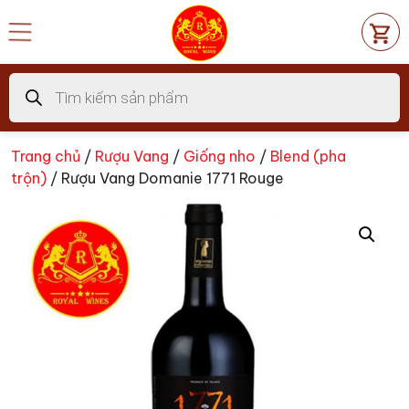
Chuyển
đến
nội
dung
Tìm
kiếm
sản
phẩm
Trang chủ
/
Rượu Vang
/
Giống nho
/
Blend (pha
trộn)
/ Rượu Vang Domanie 1771 Rouge