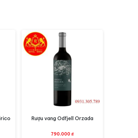
rico
Rượu vang Odfjell Orzada
Xem nhanh
790.000
₫