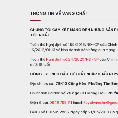
THÔNG TIN VỀ VANG CHẤT
CHÚNG TÔI CAM KẾT MANG ĐẾN NHỮNG SẢN P
TỐT NHẤT!
Tuân thủ Nghị định số 185/2013/NĐ-CP của Chính 
16/2012/QH13 về kinh doanh bán hàng qua mạng.
Tuân thủ
Nghị định số 24/2020/NĐ-CP
của Chính 
dưới 18 tuổi.
CÔNG TY TNHH ĐẦU TƯ XUẤT NHẬP KHẨU ROY
Địa chỉ trụ sở:
78K10 Cộng Hòa, Phường Tân Sơn 
Chi nhánh Hà Nội:
Số 26 ngõ 31 Hoàng Cầu, Phườn
Điện thoại:
0849 788 111
Email:
Royalwine.hn@gmai
GPKD số 0315092886 Ngày cấp 21/05/2019 Cơ qu