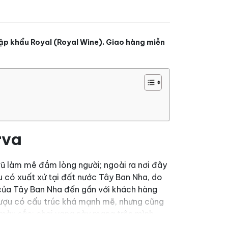
ập khẩu Royal (Royal Wine). Giao hàng miễn
rva
vũ làm mê đắm lòng người; ngoài ra nơi đây
ợu có xuất xứ tại đất nước Tây Ban Nha, do
ủa Tây Ban Nha đến gần với khách hàng
i rượu có cấu trúc khá mạnh mẽ, nhưng cũng
 màu sắc: chai vang này mang trên mình