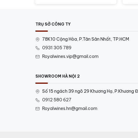
TRỤ SỞ CÔNG TY
78K10 Cộng Hòa, P.Tân Sân Nhất, TP.HCM
0931 305 789
Royalwines.vip@gmail.com
SHOWROOM HÀ NỘI 2
Số 15 ngách 39 ngõ 29 Khương Hạ, P.Khương Đ
0912 580 627
Royalwines.hn@gmail.com