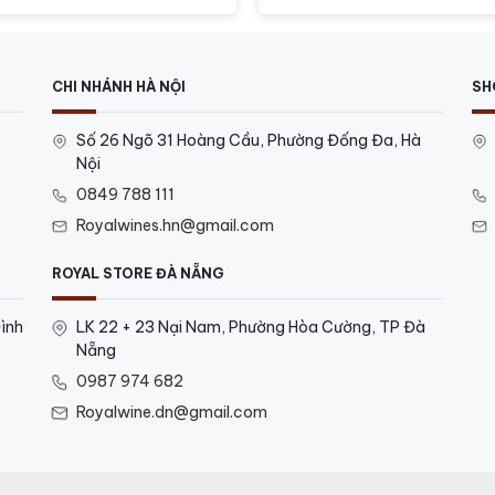
CHI NHÁNH HÀ NỘI
SH
Số 26 Ngõ 31 Hoàng Cầu, Phường Đống Đa, Hà
Nội
0849 788 111
Royalwines.hn@gmail.com
ROYAL STORE ĐÀ NẴNG
ình
LK 22 + 23 Nại Nam, Phường Hòa Cường, TP Đà
Nẵng
0987 974 682
Royalwine.dn@gmail.com