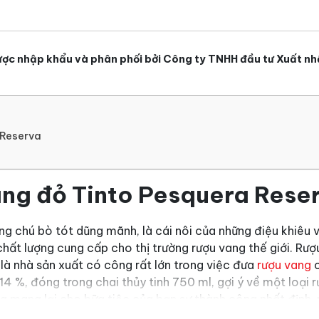
ợc nhập khẩu và phân phối bởi Công ty TNHH đầu tư Xuất nh
 Reserva
vang đỏ Tinto Pesquera Rese
g chú bò tót dũng mãnh, là cái nôi của những điệu khiêu 
 chất lượng cung cấp cho thị trường rượu vang thế giới. Rư
là nhà sản xuất có công rất lớn trong việc đưa
rượu vang
c
à 14 %, đóng trong chai thủy tinh 750 ml, gợi ý về một loạ
g mang lại cho bữa tiệc của bạn sự thành công nhất định.
nhìn.