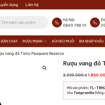
uyển dụng
Liên hệ
Hà Nội
Đ
0849 788 111
0
 BÁN CHẠY
RƯỢU MẠNH
ĐÙI HEO MUỐI
BIA NHẬP KHẨU
ợu vang đỏ Tinto Pesquera Reserva
Rượu vang đỏ T
Giá
2.010.000
₫
1.850.0
gốc
là:
Mã sản phẩm
: TL-TBN
2.010.00
nho:
Tempranillo
Nồng 