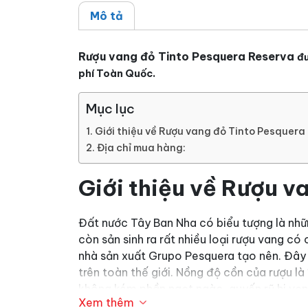
Mô tả
Rượu vang đỏ Tinto Pesquera Reserva
đư
phí Toàn Quốc.
Mục lục
Giới thiệu về Rượu vang đỏ Tinto Pesquera
Địa chỉ mua hàng:
Giới thiệu về Rượu 
Đất nước Tây Ban Nha có biểu tượng là nhữn
còn sản sinh ra rất nhiều loại rượu vang có
nhà sản xuất Grupo Pesquera tạo nên. Đây 
trên toàn thế giới. Nồng độ cồn của rượu l
không kém phần ngọt ngào, quyến rũ hi vọn
Xem thêm
màu đỏ tươi sáng bắt mắt, thu hút mọi ánh 