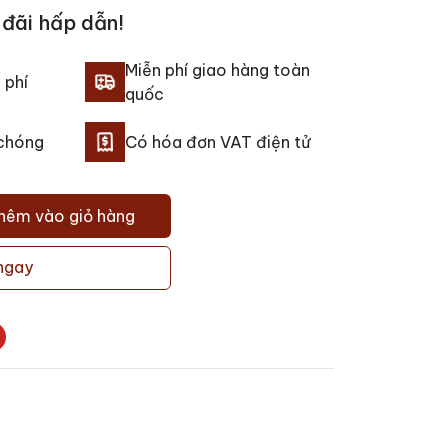
đãi hấp dẫn!
Miễn phí giao hàng toàn
 phí
quốc
 chóng
Có hóa đơn VAT điện tử
hêm vào giỏ hàng
ngay