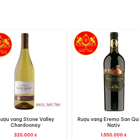
của nhiều loại trái cây như dâu tây, anh đào,
ê, thịt cừu, sườn bò…
thức rượu là 16-18 độ C.
oặc liên hệ theo số hotline sau:
 Quận Tân Bình
Hotline:
0931305789
goại Giao Đoàn
Hotline:
0849.788.111
ượu vang Stone Valley
Rượu vang Eremo San Qui
Xem nhanh
Xem nhanh
Chardonnay
Nativ
320.000
₫
1.550.000
₫