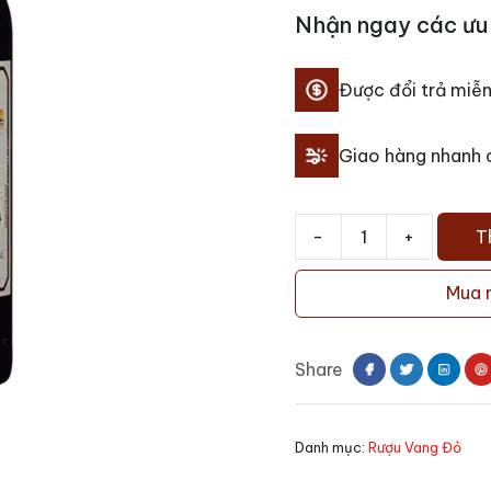
Nhận ngay các ưu 
Được đổi trả miễn
Giao hàng nhanh
-
+
T
Rượu
vang
Mua 
đỏ
Tinto
Pesquera
Share
Reserva
số
lượng
Danh mục:
Rượu Vang Đỏ