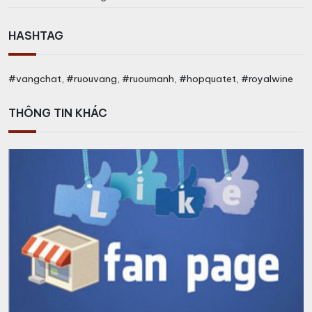
HASHTAG
#vangchat, #ruouvang, #ruoumanh, #hopquatet, #royalwine
THÔNG TIN KHÁC