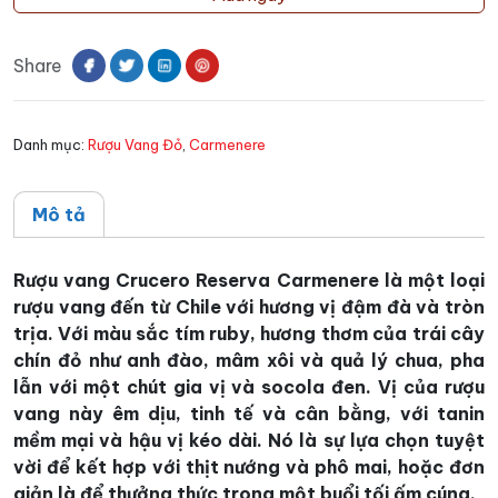
CRUCERO
Reserva
Share
Carmenere
số
lượng
Danh mục:
Rượu Vang Đỏ
,
Carmenere
Mô tả
Rượu vang Crucero Reserva Carmenere là một loại
rượu vang đến từ Chile với hương vị đậm đà và tròn
trịa. Với màu sắc tím ruby, hương thơm của trái cây
chín đỏ như anh đào, mâm xôi và quả lý chua, pha
lẫn với một chút gia vị và socola đen. Vị của rượu
vang này êm dịu, tinh tế và cân bằng, với tanin
mềm mại và hậu vị kéo dài. Nó là sự lựa chọn tuyệt
vời để kết hợp với thịt nướng và phô mai, hoặc đơn
giản là để thưởng thức trong một buổi tối ấm cúng.