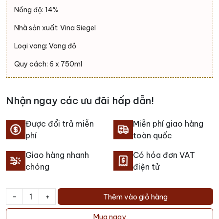
Nồng độ: 14%
Nhà sản xuất: Vina Siegel
Loại vang: Vang đỏ
Quy cách: 6 x 750ml
Nhận ngay các ưu đãi hấp dẫn!
Được đổi trả miễn
Miễn phí giao hàng
phí
toàn quốc
Giao hàng nhanh
Có hóa đơn VAT
chóng
điện tử
-
+
Thêm vào giỏ hàng
Rượu
vang
Mua ngay