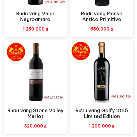
CRUCERO Reserva Carmenere
được làm từ 100%
nho Carmerene. Được ủ trong gỗ sồi Mỹ và Pháp từ 10
Rượu vang Velar
Rượu vang Masso
Xem nhanh
Xem nhanh
Negroamaro
Antico Primitivo
đến 12 tháng.
1.250.000
₫
650.000
₫
Thưởng thức Rượu vang
CRUCERO Reserva Carmenere
Màu sắc
: Chai vang này có màu đỏ ruby ​​mạnh mẽ.
Hương vị
: Rượu vang có mùi hương của trái cây chín
đỏ, gia vị và sô cô la đen. Một hương vị tròn trịa với
tannin mềm và độ axit tốt cùng hậu vị cân bằng tuyệt
vời.
Phối hợp với đồ ăn
: Chai vang Chile này uống
ngon khi kết hợp với thịt đỏ, thịt gia cầm và pho mát
mặn…
Rượu vang Stone Valley
Rượu vang Golfy 1865
Xem nhanh
Xem nhanh
Merlot
Limited Edition
Phục vụ:
Thưởng thức ngon hơn ở nhiệt độ 15 – 18 độ C
320.000
₫
1.200.000
₫
khi ướp lạnh.