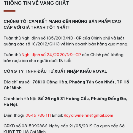
THÔNG TIN VỀ VANG CHẤT
CHÚNG TÔI CAM KẾT MANG ĐẾN NHỮNG SẢN PHẨM CAO
CẤP VỚI GIÁ THÀNH TỐT NHẤT!
Tuân thủ Nghị định số 185/2013/NĐ-CP của Chính phủ và luật
quảng cáo số 16/2012/QH13 về kinh doanh bán hàng qua mạng.
Tuân thủ
Nghị định số 24/2020/NĐ-CP
của Chính phủ: không
bán rượu bia cho người dưới 18 tuổi.
CÔNG TY TNHH ĐẦU TƯ XUẤT NHẬP KHẨU ROYAL
Địa chỉ trụ sở:
78K10 Cộng Hòa, Phường Tân Sơn Nhất, TP Hồ
Chí Minh.
Chi nhánh Hà Nội:
Số 26 ngõ 31 Hoàng Cầu, Phường Đống Đa,
Hà Nội.
Điện thoại:
0849 788 111
Email:
Royalwine.hn@gmail.com
GPKD số 0315092886 Ngày cấp 21/05/2019 Cơ quan cấp Sở
KHĐT TP. Hồ Chí Minh