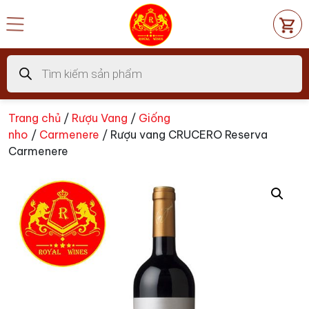
Chuyển
đến
nội
dung
Tìm
kiếm
sản
phẩm
Trang chủ
/
Rượu Vang
/
Giống
nho
/
Carmenere
/ Rượu vang CRUCERO Reserva
Carmenere