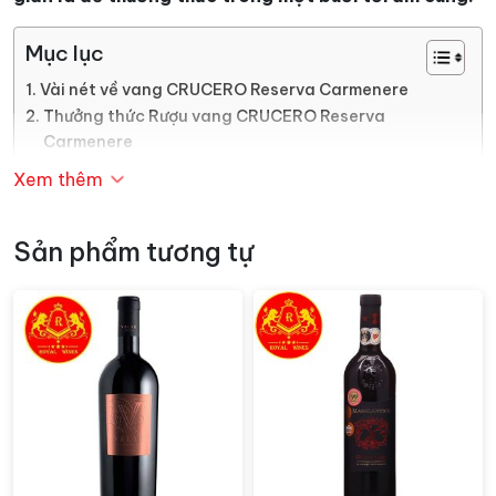
Mục lục
Vài nét về vang CRUCERO Reserva Carmenere
Thưởng thức Rượu vang CRUCERO Reserva
Carmenere
Xem thêm
Vài nét về vang CRUCERO
Reserva Carmenere
Sản phẩm tương tự
Nhà sản xuất Vina Siegel được thành lập bởi kiến ​​trúc
sư người Đức, Alberto Siegel. Người thời còn trẻ đã
thiết kế một số tòa nhà quan trọng nhất của thủ đô
Santiago. Khoảng 30 năm trước ông quyết định trồng
những vườn nho đầu tiên của mình tại Thung lũng
Colchagua. Và bây giờ thành quả là những chai
rượu
vang
ngon tuyệt. Trong đó không thẻ không nắc đến
là: CRUCERO Reserva Carmenere.