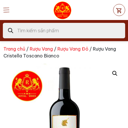
Chuyển
đến
nội
dung
Tìm
kiếm
sản
phẩm
Trang chủ
/
Rượu Vang
/
Rượu Vang Đỏ
/ Rượu Vang
Cristella Toscano Bianco