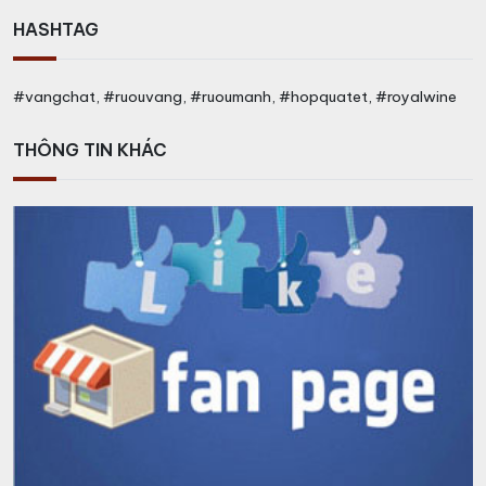
HASHTAG
#vangchat, #ruouvang, #ruoumanh, #hopquatet, #royalwine
THÔNG TIN KHÁC