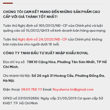
CHÚNG TÔI CAM KẾT MANG ĐẾN NHỮNG SẢN PHẨM CAO
CẤP VỚI GIÁ THÀNH TỐT NHẤT!
Tuân thủ Nghị định số 185/2013/NĐ-CP của Chính phủ và luật
quảng cáo số 16/2012/QH13 về kinh doanh bán hàng qua mạng.
Tuân thủ
Nghị định số 24/2020/NĐ-CP
của Chính phủ: không
bán rượu bia cho người dưới 18 tuổi.
CÔNG TY TNHH ĐẦU TƯ XUẤT NHẬP KHẨU ROYAL
Địa chỉ trụ sở:
78K10 Cộng Hòa, Phường Tân Sơn Nhất, TP Hồ
Chí Minh.
Chi nhánh Hà Nội:
Số 26 ngõ 31 Hoàng Cầu, Phường Đống Đa,
Hà Nội.
Điện thoại:
0849 788 111
Email:
Royalwine.hn@gmail.com
GPKD số 0315092886 Ngày cấp 21/05/2019 Cơ quan cấp Sở
KHĐT TP. Hồ Chí Minh