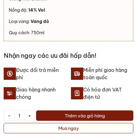
Nồng độ:
14% Vol
Loại vang:
Vang đỏ
Quy cách: 750ml
Nhận ngay các ưu đãi hấp dẫn!
Được đổi trả miễn
Miễn phí giao hàng
phí
toàn quốc
Giao hàng nhanh
Có hóa đơn VAT
chóng
điện tử
-
+
Thêm vào giỏ hàng
Rượu
Vang
Mua ngay
Cristella