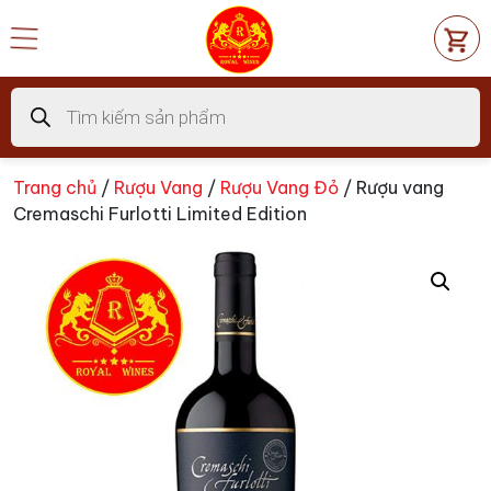
Chuyển
đến
nội
dung
Tìm
kiếm
sản
phẩm
Trang chủ
/
Rượu Vang
/
Rượu Vang Đỏ
/ Rượu vang
Cremaschi Furlotti Limited Edition