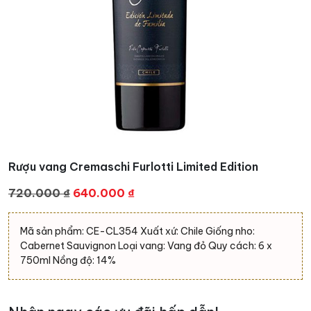
Rượu vang Cremaschi Furlotti Limited Edition
Giá
Giá
720.000
₫
640.000
₫
gốc
hiện
là:
tại
Mã sản phẩm: CE-CL354 Xuất xứ: Chile Giống nho:
720.000 ₫.
là:
Cabernet Sauvignon Loại vang: Vang đỏ Quy cách: 6 x
640.000 ₫.
750ml Nồng độ: 14%