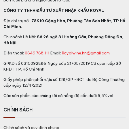
bán rượu bia cho người dưới 18 tuổi.
CÔNG TY TNHH ĐẦU TƯ XUẤT NHẬP KHẨU ROYAL
Địa chỉ trụ sở:
78K10 Cộng Hòa, Phường Tân Sơn Nhất, TP Hồ
Chí Minh.
Chi nhánh Hà Nội:
Số 26 ngõ 31 Hoàng Cầu, Phường Đống Đa,
Hà Nội.
Điện thoại:
0849 788 111
Email:
Royalwine.hn@gmail.com
GPKD số 0315092886 Ngày cấp 21/05/2019 Cơ quan cấp Sở
KHĐT TP. Hồ Chí Minh
Giấy phép phân phối rượu số 128/GP -BCT do Bộ Công Thương
cấp ngày 12/4/2021
Các sản phẩm của chúng tôi có nồng độ cồn dưới 5,5%vol
CHÍNH SÁCH
Chính sách và quy định chung