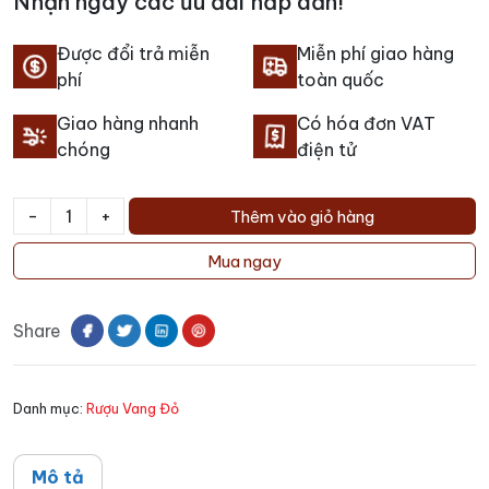
Nhận ngay các ưu đãi hấp dẫn!
Được đổi trả miễn
Miễn phí giao hàng
phí
toàn quốc
Giao hàng nhanh
Có hóa đơn VAT
chóng
điện tử
-
+
Thêm vào giỏ hàng
Rượu
vang
Mua ngay
Cremaschi
Furlotti
Share
Limited
Edition
số
Danh mục:
Rượu Vang Đỏ
lượng
Mô tả