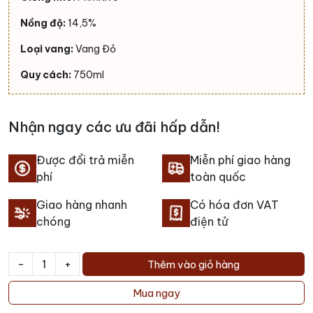
Nồng độ:
14,5%
Loại vang:
Vang Đỏ
Quy cách:
750ml
Nhận ngay các ưu đãi hấp dẫn!
Được đổi trả miễn
Miễn phí giao hàng
phí
toàn quốc
Giao hàng nhanh
Có hóa đơn VAT
chóng
điện tử
-
+
Thêm vào giỏ hàng
Rượu
vang
Mua ngay
Contento