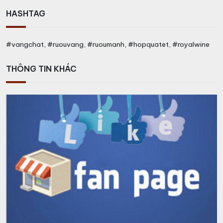
HASHTAG
#vangchat, #ruouvang, #ruoumanh, #hopquatet, #royalwine
THÔNG TIN KHÁC