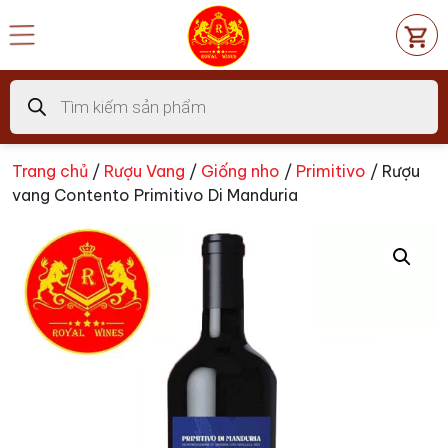
Chuyển
đến
nội
dung
Tìm
kiếm
sản
phẩm
Trang chủ
/
Rượu Vang
/
Giống nho
/
Primitivo
/ Rượu
vang Contento Primitivo Di Manduria