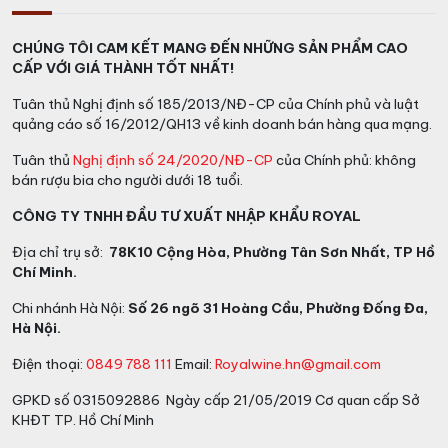
CHÚNG TÔI CAM KẾT MANG ĐẾN NHỮNG SẢN PHẨM CAO
CẤP VỚI GIÁ THÀNH TỐT NHẤT!
Tuân thủ Nghị định số 185/2013/NĐ-CP của Chính phủ và luật
quảng cáo số 16/2012/QH13 về kinh doanh bán hàng qua mạng.
Tuân thủ
Nghị định số 24/2020/NĐ-CP
của Chính phủ: không
bán rượu bia cho người dưới 18 tuổi.
CÔNG TY TNHH ĐẦU TƯ XUẤT NHẬP KHẨU ROYAL
Địa chỉ trụ sở:
78K10 Cộng Hòa, Phường Tân Sơn Nhất, TP Hồ
Chí Minh.
Chi nhánh Hà Nội:
Số 26 ngõ 31 Hoàng Cầu, Phường Đống Đa,
Hà Nội.
Điện thoại:
0849 788 111
Email:
Royalwine.hn@gmail.com
GPKD số 0315092886 Ngày cấp 21/05/2019 Cơ quan cấp Sở
KHĐT TP. Hồ Chí Minh