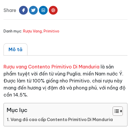
Primitivo
Share
Di
Manduria
số
Danh mục:
Rượu Vang
,
Primitivo
lượng
Mô tả
Rượu vang Contento Primitivo Di Manduria
là sản
phẩm tuyệt vời đến từ vùng Puglia, miền Nam nước Ý.
Được làm từ 100% giống nho Primitivo, chai rượu này
mang đến hương vị đậm đà và phong phú, với nồng độ
cồn 14,5%.
Mục lục
Vang đỏ cao cấp Contento Primitivo Di Manduria