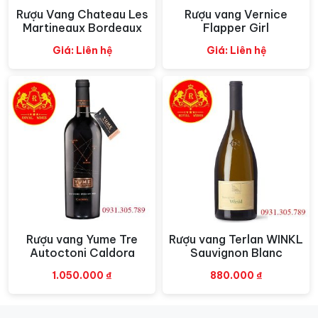
– 20°C, giúp tôn lên hương vị và cấu trúc của rượu.
Rượu Vang Chateau Les
Rượu vang Vernice
Xem nhanh
Xem nhanh
Martineaux Bordeaux
Flapper Girl
Giá: Liên hệ
Giá: Liên hệ
Rượu vang Yume Tre
Rượu vang Terlan WINKL
Xem nhanh
Xem nhanh
Autoctoni Caldora
Sauvignon Blanc
1.050.000
₫
880.000
₫