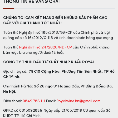
THÔNG TIN VỀ VANG CHẤT
CHÚNG TÔI CAM KẾT MANG ĐẾN NHỮNG SẢN PHẨM CAO
CẤP VỚI GIÁ THÀNH TỐT NHẤT!
Tuân thủ Nghị định số 185/2013/NĐ-CP của Chính phủ và luật
quảng cáo số 16/2012/QH13 về kinh doanh bán hàng qua mạng.
Tuân thủ
Nghị định số 24/2020/NĐ-CP
của Chính phủ: không
bán rượu bia cho người dưới 18 tuổi.
CÔNG TY TNHH ĐẦU TƯ XUẤT NHẬP KHẨU ROYAL
Địa chỉ trụ sở:
78K10 Cộng Hòa, Phường Tân Sơn Nhất, TP Hồ
Chí Minh.
Chi nhánh Hà Nội:
Số 26 ngõ 31 Hoàng Cầu, Phường Đống Đa,
Hà Nội.
Điện thoại:
0849 788 111
Email:
Royalwine.hn@gmail.com
GPKD số 0315092886 Ngày cấp 21/05/2019 Cơ quan cấp Sở
KHĐT TP. Hồ Chí Minh