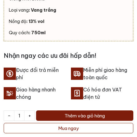
Loại vang
: Vang trắng
Nồng độ
: 13% vol
Quy cách
: 750ml
Nhận ngay các ưu đãi hấp dẫn!
Được đổi trả miễn
Miễn phí giao hàng
phí
toàn quốc
Giao hàng nhanh
Có hóa đơn VAT
chóng
điện tử
-
+
Thêm vào giỏ hàng
Rượu
vang
Mua ngay
Clos