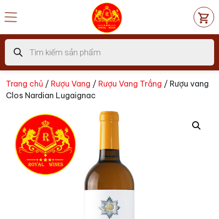
Chuyển
đến
nội
dung
Tìm
kiếm
sản
phẩm
Trang chủ
/
Rượu Vang
/
Rượu Vang Trắng
/ Rượu vang
Clos Nardian Lugaignac