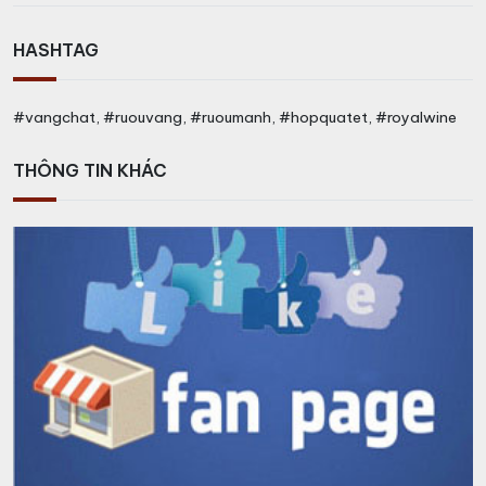
HASHTAG
#vangchat, #ruouvang, #ruoumanh, #hopquatet, #royalwine
THÔNG TIN KHÁC