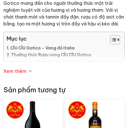
Gotico mang đến cho người thưởng thức một trải
nghiệm tuyệt vời của hương vị và hương thơm. Với vị
chát thanh mát và tannin đầy đặn, rượu có độ axit cân
bằng, tạo ra một hương vị tròn đầy và hậu vị kéo dài.
Mục lục
CÌU CÌU Gotico – Vang đỏ Italia
Thưởng thức Rượu vang CÌU CÌU Gotico
CÌU CÌU Gotico – Vang đỏ Italia
Xem thêm
Ciu Ciu – nhà máy rượu, được thành lập bởi gia đình
Sản phẩm tương tự
Bartolomei vào năm 1970. Nằm gần thành phố Offida
xinh đẹp thời trung cổ. Trong những vườn nho có tổng
diện tích 150 ha được sử dụng phương pháp canh tác
hữu cơ của cây nho. Nhà máy rượu được trang bị các
thiết bị hiện đại cho phép bạn kiểm soát mọi công
đoạn sản xuất
rượu vang
.