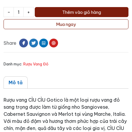
-
+
Thêm vào giỏ hàng
Rượu
vang
Mua ngay
CÌU
CÌU
Share
Gotico
số
lượng
Danh mục:
Rượu Vang Đỏ
Mô tả
Rượu vang CÌU CÌU Gotico là một loại rượu vang đỏ
sang trọng được làm từ giống nho Sangiovese,
Cabernet Sauvignon và Merlot tại vùng Marche, Italia.
Với màu đỏ đậm và hương thơm phức hợp của trái cây
chín, mận đen, quả dâu tây và các loại gia vị, CÌU CÌU