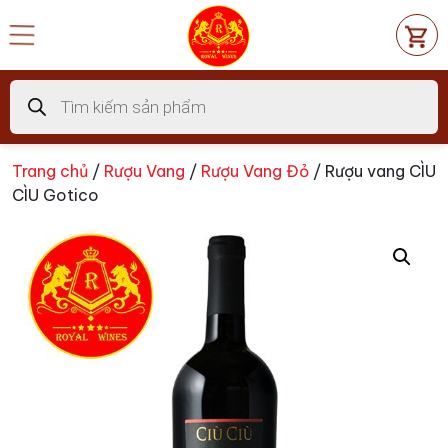
Chuyển
đến
nội
dung
Tìm
kiếm
sản
phẩm
Trang chủ
/
Rượu Vang
/
Rượu Vang Đỏ
/ Rượu vang CÌU
CÌU Gotico