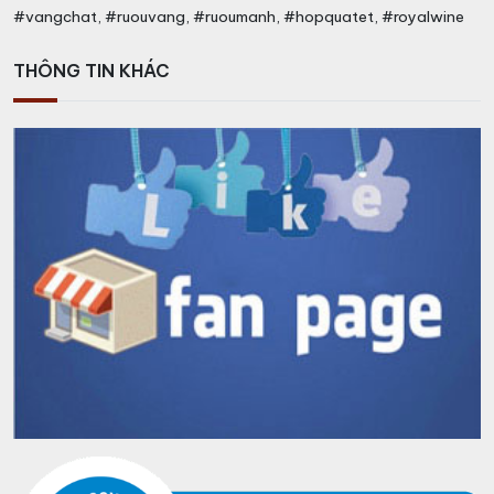
#vangchat, #ruouvang, #ruoumanh, #hopquatet, #royalwine
THÔNG TIN KHÁC