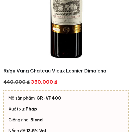
Rượu Vang Chateau Vieux Lesnier Dimalena
Giá
Giá
440.000
₫
350.000
₫
gốc
hiện
là:
tại
Mã sản phẩm:
GR-VP400
440.000 ₫.
là:
Xuất xứ:
Pháp
350.000 ₫.
Giống nho:
Blend
Nồng độ:
13,5% Vol