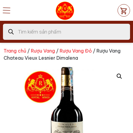
Chuyển
đến
nội
dung
Tìm
kiếm
sản
phẩm
Trang chủ
/
Rượu Vang
/
Rượu Vang Đỏ
/ Rượu Vang
Chateau Vieux Lesnier Dimalena