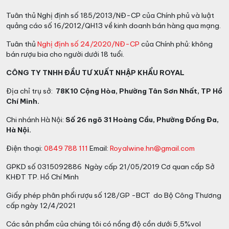
Tuân thủ Nghị định số 185/2013/NĐ-CP của Chính phủ và luật
quảng cáo số 16/2012/QH13 về kinh doanh bán hàng qua mạng.
Tuân thủ
Nghị định số 24/2020/NĐ-CP
của Chính phủ: không
bán rượu bia cho người dưới 18 tuổi.
CÔNG TY TNHH ĐẦU TƯ XUẤT NHẬP KHẨU ROYAL
Địa chỉ trụ sở:
78K10 Cộng Hòa, Phường Tân Sơn Nhất, TP Hồ
Chí Minh.
Chi nhánh Hà Nội:
Số 26 ngõ 31 Hoàng Cầu, Phường Đống Đa,
Hà Nội.
Điện thoại:
0849 788 111
Email:
Royalwine.hn@gmail.com
GPKD số 0315092886 Ngày cấp 21/05/2019 Cơ quan cấp Sở
KHĐT TP. Hồ Chí Minh
Giấy phép phân phối rượu số 128/GP -BCT do Bộ Công Thương
cấp ngày 12/4/2021
Các sản phẩm của chúng tôi có nồng độ cồn dưới 5,5%vol