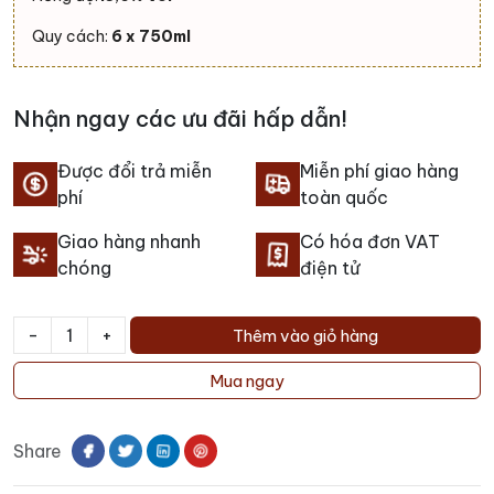
Quy cách:
6 x 750ml
Nhận ngay các ưu đãi hấp dẫn!
Được đổi trả miễn
Miễn phí giao hàng
phí
toàn quốc
Giao hàng nhanh
Có hóa đơn VAT
chóng
điện tử
-
+
Thêm vào giỏ hàng
Rượu
Vang
Mua ngay
Chateau
Vieux
Share
Lesnier
Dimalena