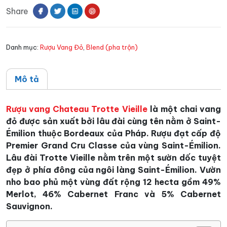
Share
Vieille
Grand
Cru
Danh mục:
Rượu Vang Đỏ
,
Blend (pha trộn)
Classe
số
lượng
Mô tả
Rượu vang Chateau Trotte Vieille
là một chai vang
đỏ được sản xuất bởi lâu đài cùng tên nằm ở Saint-
Émilion thuộc Bordeaux của Pháp. Rượu đạt cấp độ
Premier Grand Cru Classe của vùng Saint-Émilion.
Lâu đài
Trotte Vieille nằm trên một sườn dốc tuyệt
đẹp ở phía đông của ngôi làng Saint-Émilion. Vườn
nho bao phủ một vùng đất rộng 12 hecta gồm 49%
Merlot, 46% Cabernet Franc và 5% Cabernet
Sauvignon.