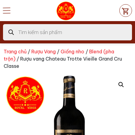
Chuyển
đến
nội
dung
Tìm
kiếm
sản
phẩm
Trang chủ
/
Rượu Vang
/
Giống nho
/
Blend (pha
trộn)
/ Rượu vang Chateau Trotte Vieille Grand Cru
Classe