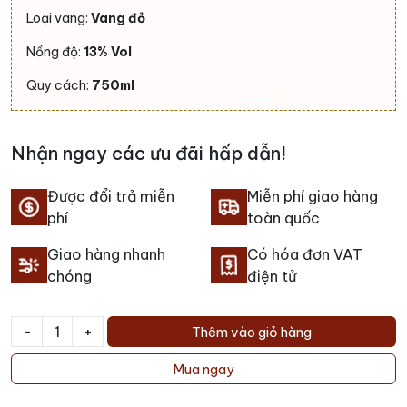
Loại vang:
Vang đỏ
Nồng độ:
13% Vol
Quy cách:
750ml
Nhận ngay các ưu đãi hấp dẫn!
Được đổi trả miễn
Miễn phí giao hàng
phí
toàn quốc
Giao hàng nhanh
Có hóa đơn VAT
chóng
điện tử
-
+
Thêm vào giỏ hàng
Rượu
vang
Mua ngay
Chateau
Trotte