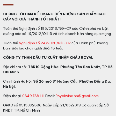
CHÚNG TÔI CAM KẾT MANG ĐẾN NHỮNG SẢN PHẨM CAO
CẤP VỚI GIÁ THÀNH TỐT NHẤT!
Tuân thủ Nghị định số 185/2013/NĐ-CP của Chính phủ và luật
quảng cáo số 16/2012/QH13 về kinh doanh bán hàng qua mạng.
Tuân thủ
Nghị định số 24/2020/NĐ-CP
của Chính phủ: không
bán rượu bia cho người dưới 18 tuổi.
CÔNG TY TNHH ĐẦU TƯ XUẤT NHẬP KHẨU ROYAL
Địa chỉ trụ sở:
78K10 Cộng Hòa, Phường Tân Sơn Nhất, TP Hồ
Chí Minh.
Chi nhánh Hà Nội:
Số 26 ngõ 31 Hoàng Cầu, Phường Đống Đa,
Hà Nội.
Điện thoại:
0849 788 111
Email:
Royalwine.hn@gmail.com
GPKD số 0315092886 Ngày cấp 21/05/2019 Cơ quan cấp Sở
KHĐT TP. Hồ Chí Minh