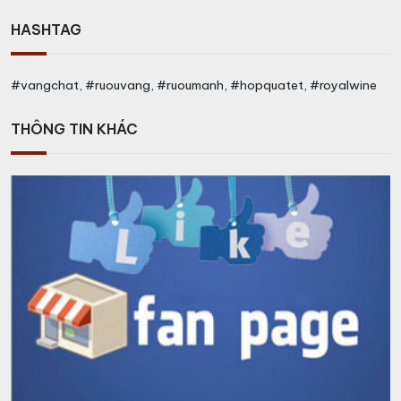
HASHTAG
#vangchat, #ruouvang, #ruoumanh, #hopquatet, #royalwine
THÔNG TIN KHÁC