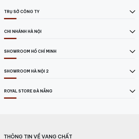
Xem thêm thông tin trên trang chủ của nhà sản xuất
TRỤ SỞ CÔNG TY
tại đây:
https://www.trottevieille.com/en/
CHI NHÁNH HÀ NỘI
SHOWROOM HỒ CHÍ MINH
SHOWROOM HÀ NỘI 2
ROYAL STORE ĐÀ NẴNG
THÔNG TIN VỀ VANG CHẤT