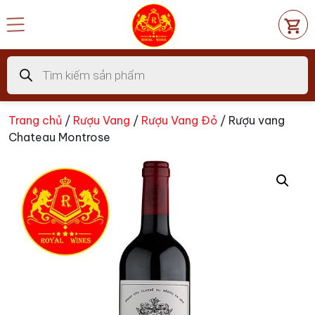
Chuyển
đến
nội
dung
Tìm
kiếm
sản
phẩm
Trang chủ
/
Rượu Vang
/
Rượu Vang Đỏ
/ Rượu vang
Chateau Montrose