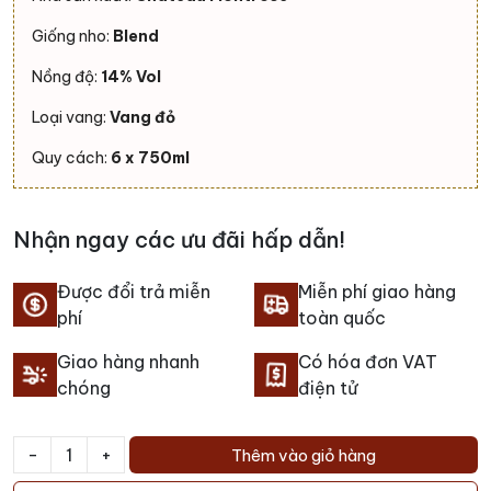
Giống nho:
Blend
Nồng độ:
14% Vol
Loại vang:
Vang đỏ
Quy cách:
6 x 750ml
Nhận ngay các ưu đãi hấp dẫn!
Được đổi trả miễn
Miễn phí giao hàng
phí
toàn quốc
Giao hàng nhanh
Có hóa đơn VAT
chóng
điện tử
-
+
Thêm vào giỏ hàng
Rượu