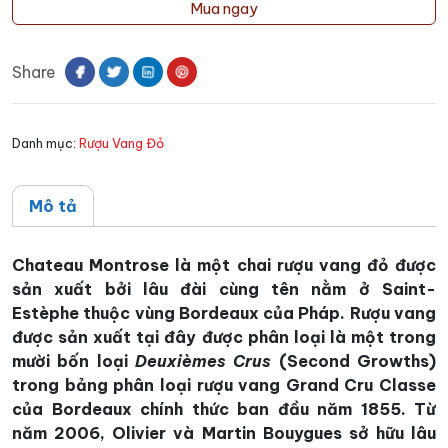
vang
Mua ngay
Chateau
Montrose
Share
số
lượng
Danh mục:
Rượu Vang Đỏ
Mô tả
Chateau Montrose là một chai rượu vang đỏ được
sản xuất bởi lâu đài cùng tên nằm ở Saint-
Estèphe thuộc vùng Bordeaux của Pháp. Rượu vang
được sản xuất tại đây được phân loại là một trong
mười bốn loại
Deuxièmes Crus
(Second Growths)
trong bảng phân loại rượu vang Grand Cru Classe
của Bordeaux chính thức ban đầu năm 1855. Từ
năm 2006, Olivier và Martin Bouygues sở hữu lâu