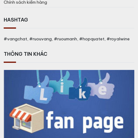
Chính sách kiểm hàng
HASHTAG
#vangchat, #ruouvang, #ruoumanh, #hopquatet, #royalwine
THÔNG TIN KHÁC