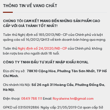
THÔNG TIN VỀ VANG CHẤT
CHÚNG TÔI CAM KẾT MANG ĐẾN NHỮNG SẢN PHẨM CAO
CẤP VỚI GIÁ THÀNH TỐT NHẤT!
Tuân thủ Nghị định số 185/2013/NĐ-CP của Chính phủ và luật
quảng cáo số 16/2012/QH13 về kinh doanh bán hàng qua mạng.
Tuân thủ
Nghị định số 24/2020/NĐ-CP
của Chính phủ: không
bán rượu bia cho người dưới 18 tuổi.
CÔNG TY TNHH ĐẦU TƯ XUẤT NHẬP KHẨU ROYAL
Thùng rượu vang 6 chai Chateau Montrose
Địa chỉ trụ sở:
78K10 Cộng Hòa, Phường Tân Sơn Nhất, TP Hồ
Chí Minh.
Xem thêm thông tin của nhà sản xuất tại đây:
https://www.chateau-montrose.com/en/
Chi nhánh Hà Nội:
Số 26 ngõ 31 Hoàng Cầu, Phường Đống Đa,
Hà Nội.
Điện thoại:
0849 788 111
Email:
Royalwine.hn@gmail.com
GPKD số 0315092886 Ngày cấp 21/05/2019 Cơ quan cấp Sở