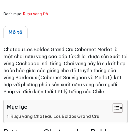
Grand
Cru
Danh mục:
Rượu Vang Đỏ
số
lượng
Mô tả
Chateau Los Boldos Grand Cru Cabernet Merlot là
một chai rượu vang cao cấp từ Chile, được sản xuất tại
vùng Cachapoal nổi tiếng. Chai vang này là sự kết hợp
hoàn hảo giữa các giống nho đỏ truyền thống của
vùng Bordeaux (Cabernet Sauvignon và Merlot), kết
hợp với phương pháp sản xuất rượu vang của người
Pháp và điều kiện thời tiết lý tưởng của Chile
Mục lục
Rượu vang Chateau Los Boldos Grand Cru