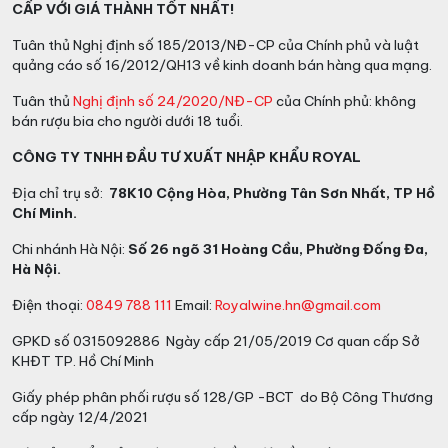
CẤP VỚI GIÁ THÀNH TỐT NHẤT!
Tuân thủ Nghị định số 185/2013/NĐ-CP của Chính phủ và luật
quảng cáo số 16/2012/QH13 về kinh doanh bán hàng qua mạng.
Tuân thủ
Nghị định số 24/2020/NĐ-CP
của Chính phủ: không
bán rượu bia cho người dưới 18 tuổi.
CÔNG TY TNHH ĐẦU TƯ XUẤT NHẬP KHẨU ROYAL
Địa chỉ trụ sở:
78K10 Cộng Hòa, Phường Tân Sơn Nhất, TP Hồ
Chí Minh.
Chi nhánh Hà Nội:
Số 26 ngõ 31 Hoàng Cầu, Phường Đống Đa,
Hà Nội.
Điện thoại:
0849 788 111
Email:
Royalwine.hn@gmail.com
GPKD số 0315092886 Ngày cấp 21/05/2019 Cơ quan cấp Sở
KHĐT TP. Hồ Chí Minh
Giấy phép phân phối rượu số 128/GP -BCT do Bộ Công Thương
cấp ngày 12/4/2021