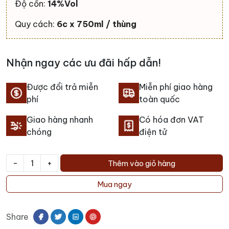
Độ cồn:
14%Vol
Quy cách:
6c x 750ml / thùng
Nhận ngay các ưu đãi hấp dẫn!
Được đổi trả miễn
Miễn phí giao hàng
phí
toàn quốc
Giao hàng nhanh
Có hóa đơn VAT
chóng
điện tử
-
+
Thêm vào giỏ hàng
Rượu
vang
Mua ngay
Chateau
Los
Share
Boldos