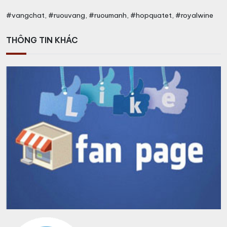
#vangchat, #ruouvang, #ruoumanh, #hopquatet, #royalwine
THÔNG TIN KHÁC