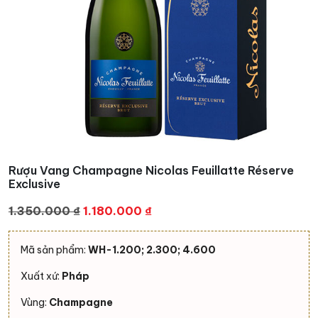
Rượu Vang Champagne Nicolas Feuillatte Réserve
Exclusive
Giá
Giá
1.350.000
₫
1.180.000
₫
gốc
hiện
là:
tại
Mã sản phẩm:
WH-1.200; 2.300; 4.600
1.350.000 ₫.
là:
Xuất xứ:
Pháp
1.180.000 ₫.
Vùng:
Champagne