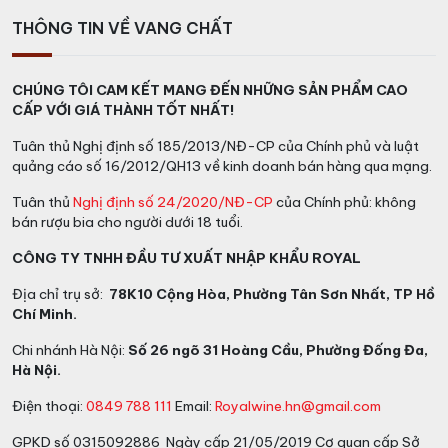
THÔNG TIN VỀ VANG CHẤT
CHÚNG TÔI CAM KẾT MANG ĐẾN NHỮNG SẢN PHẨM CAO
CẤP VỚI GIÁ THÀNH TỐT NHẤT!
Tuân thủ Nghị định số 185/2013/NĐ-CP của Chính phủ và luật
quảng cáo số 16/2012/QH13 về kinh doanh bán hàng qua mạng.
Tuân thủ
Nghị định số 24/2020/NĐ-CP
của Chính phủ: không
bán rượu bia cho người dưới 18 tuổi.
CÔNG TY TNHH ĐẦU TƯ XUẤT NHẬP KHẨU ROYAL
Địa chỉ trụ sở:
78K10 Cộng Hòa, Phường Tân Sơn Nhất, TP Hồ
Chí Minh.
Chi nhánh Hà Nội:
Số 26 ngõ 31 Hoàng Cầu, Phường Đống Đa,
Hà Nội.
Điện thoại:
0849 788 111
Email:
Royalwine.hn@gmail.com
GPKD số 0315092886 Ngày cấp 21/05/2019 Cơ quan cấp Sở