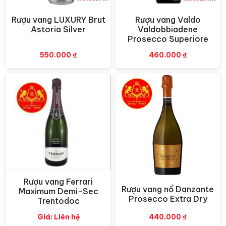
rượu Champagne
Nicolas Feuillatte Réserve Exclusive
mang đến sự hài lòng và khẳng định vị thế của người
Rượu vang LUXURY Brut
Rượu vang Valdo
Xem nhanh
Xem nhanh
Astoria Silver
Valdobbiadene
uống trong mỗi kỷ niệm.
Prosecco Superiore
550.000
₫
460.000
₫
Rượu vang Ferrari
Xem nhanh
Rượu vang nổ Danzante
Xem nhanh
Maximum Demi-Sec
Prosecco Extra Dry
Trentodoc
Giá: Liên hệ
440.000
₫