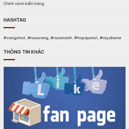
Chính sách kiểm hàng
HASHTAG
#vangchat, #ruouvang, #ruoumanh, #hopquatet, #royalwine
THÔNG TIN KHÁC