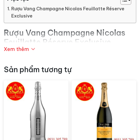
Rượu Vang Champagne Nicolas Feuillatte Réserve
Exclusive
Rượu Vang Champagne Nicolas
Feuillatte Réserve Exclusive
Xem thêm
Với màu vàng lấp lánh và hương thơm phong phú của
trái cây chín mọng như lê và táo, hoa cam và bưởi,
Sản phẩm tương tự
cùng với chút nồng đượm của bánh mì nướng, Réserve
Exclusive tạo ra một trải nghiệm tuyệt vời trên đầu
lưỡi. Vị rượu tươi mới và mạnh mẽ, với hậu vị dài và tinh
tế, làm cho mỗi ngụm rượu trở thành một hành trình
đầy sảng khoái và thú vị.
Réserve Exclusive không chỉ là một loại
rượu vang
, mà
còn là biểu tượng của phong cách sống sang trọng và
sự thăng hoa. Thích hợp cho mọi dịp, từ những buổi
tiệc mừng vui vẻ đến những cuộc gặp gỡ thân mật,