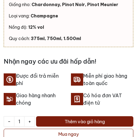
Giống nho:
Chardonnay, Pinot Noir, Pinot Meunier
Loại vang:
Champagne
Nồng độ:
12% vol
Quy cách:
375ml, 750ml, 1.500ml
Nhận ngay các ưu đãi hấp dẫn!
Được đổi trả miễn
Miễn phí giao hàng
phí
toàn quốc
Giao hàng nhanh
Có hóa đơn VAT
chóng
điện tử
-
+
Thêm vào giỏ hàng
Rượu
Vang
Mua ngay