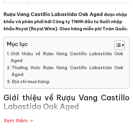
Rượu Vang Castillo Labastida Oak Aged
được nhập
khẩu và phân phối bởi Công ty TNHH đầu tư Xuất nhập
khẩu Royal (Royal Wine). Giao hàng miễn phí Toàn Quốc.
Mục lục
Giới thiệu về Rượu Vang Castillo Labastida Oak
Aged
Thưởng thức Rượu Vang Castillo Labastida Oak
Aged
Địa chỉ mua hàng:
Giới thiệu về Rượu Vang Castillo
Labastida Oak Aged
Một trong những yếu tố quyết định đến chất lượng của
Xem thêm
bất cứ một chai vang nào đó chính là quy trình sản