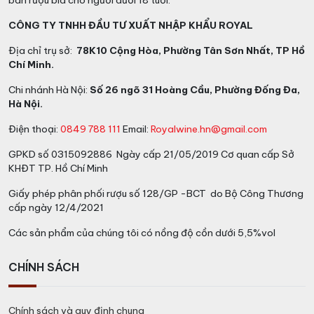
bán rượu bia cho người dưới 18 tuổi.
CÔNG TY TNHH ĐẦU TƯ XUẤT NHẬP KHẨU ROYAL
Địa chỉ trụ sở:
78K10 Cộng Hòa, Phường Tân Sơn Nhất, TP Hồ
Chí Minh.
Chi nhánh Hà Nội:
Số 26 ngõ 31 Hoàng Cầu, Phường Đống Đa,
Hà Nội.
Điện thoại:
0849 788 111
Email:
Royalwine.hn@gmail.com
GPKD số 0315092886 Ngày cấp 21/05/2019 Cơ quan cấp Sở
KHĐT TP. Hồ Chí Minh
Giấy phép phân phối rượu số 128/GP -BCT do Bộ Công Thương
cấp ngày 12/4/2021
Các sản phẩm của chúng tôi có nồng độ cồn dưới 5,5%vol
CHÍNH SÁCH
Chính sách và quy định chung