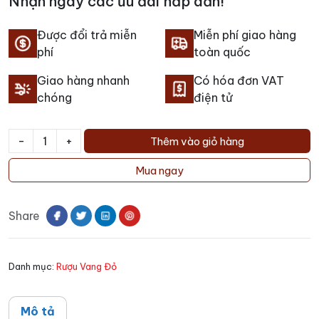
Nhận ngay các ưu đãi hấp dẫn!
Được đổi trả miễn
Miễn phí giao hàng
phí
toàn quốc
Giao hàng nhanh
Có hóa đơn VAT
chóng
điện tử
-
+
Thêm vào giỏ hàng
Rượu
Vang
Mua ngay
Castillo
Labastida
Share
Oak
Aged
số
Danh mục:
Rượu Vang Đỏ
lượng
Mô tả