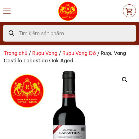
Chuyển
đến
nội
dung
Tìm
kiếm
sản
phẩm
Trang chủ
/
Rượu Vang
/
Rượu Vang Đỏ
/ Rượu Vang
Castillo Labastida Oak Aged