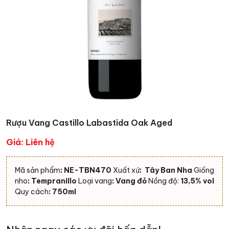
Rượu Vang Castillo Labastida Oak Aged
Giá: Liên hệ
Mã sản phẩm
: NE-TBN470
Xuất xứ
: Tây Ban Nha
Giống
nho
: Tempranillo
Loại vang
: Vang đỏ
Nồng độ:
13,5% vol
Quy cách
: 750ml