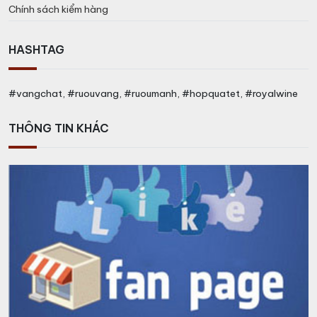
Chính sách kiểm hàng
HASHTAG
#vangchat, #ruouvang, #ruoumanh, #hopquatet, #royalwine
THÔNG TIN KHÁC