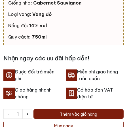
Giống nho
: Cabernet Sauvignon
Loại vang
: Vang đỏ
Nồng độ
: 14% vol
Quy cách
: 750ml
Nhận ngay các ưu đãi hấp dẫn!
Được đổi trả miễn
Miễn phí giao hàng
phí
toàn quốc
Giao hàng nhanh
Có hóa đơn VAT
chóng
điện tử
-
+
Thêm vào giỏ hàng
Rượu
vang
Mua ngay