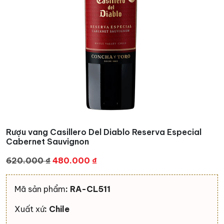
Rượu vang Casillero Del Diablo Reserva Especial
Cabernet Sauvignon
Giá
Giá
620.000
₫
480.000
₫
gốc
hiện
là:
tại
Mã sản phẩm
: RA-CL511
620.000 ₫.
là:
480.000 ₫.
Xuất xứ
: Chile