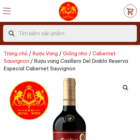
Chuyển
đến
nội
dung
Tìm
kiếm
sản
phẩm
Trang chủ
/
Rượu Vang
/
Giống nho
/
Cabernet
Sauvignon
/ Rượu vang Casillero Del Diablo Reserva
Especial Cabernet Sauvignon