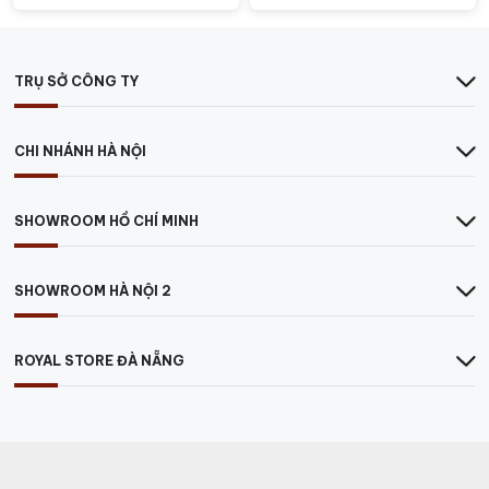
đỉnh nhỏ. Rót rượu vào ly và đợi khoảng 10-15 phút để
rượu có thời gian ôxy hóa và phát triển hương vị. Nhiệt
độ phục vụ lý tưởng là khoảng 16-18°C
TRỤ SỞ CÔNG TY
Reserva Especial Cabernet Sauvignon không chỉ là sự
lựa chọn hoàn hảo cho các buổi tiệc và dịp đặc biệt,
CHI NHÁNH HÀ NỘI
mà còn là một người bạn đồng hành tuyệt vời cho mỗi
bữa ăn hàng ngày.
SHOWROOM HỒ CHÍ MINH
SHOWROOM HÀ NỘI 2
ROYAL STORE ĐÀ NẴNG