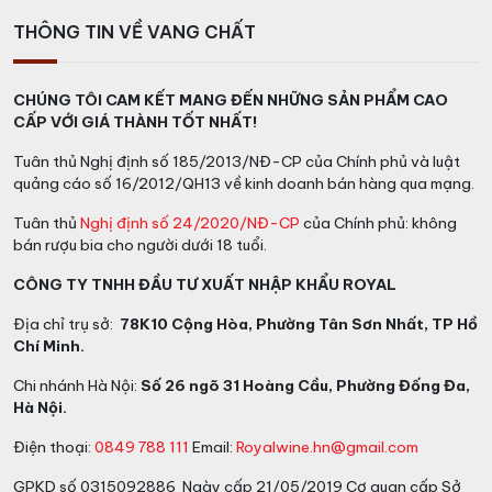
THÔNG TIN VỀ VANG CHẤT
CHÚNG TÔI CAM KẾT MANG ĐẾN NHỮNG SẢN PHẨM CAO
CẤP VỚI GIÁ THÀNH TỐT NHẤT!
Tuân thủ Nghị định số 185/2013/NĐ-CP của Chính phủ và luật
quảng cáo số 16/2012/QH13 về kinh doanh bán hàng qua mạng.
Tuân thủ
Nghị định số 24/2020/NĐ-CP
của Chính phủ: không
bán rượu bia cho người dưới 18 tuổi.
CÔNG TY TNHH ĐẦU TƯ XUẤT NHẬP KHẨU ROYAL
Địa chỉ trụ sở:
78K10 Cộng Hòa, Phường Tân Sơn Nhất, TP Hồ
Chí Minh.
Chi nhánh Hà Nội:
Số 26 ngõ 31 Hoàng Cầu, Phường Đống Đa,
Hà Nội.
Điện thoại:
0849 788 111
Email:
Royalwine.hn@gmail.com
GPKD số 0315092886 Ngày cấp 21/05/2019 Cơ quan cấp Sở