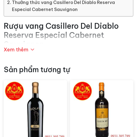
Thưởng thức vang Casillero Del Diablo Reserva
Especial Cabernet Sauvignon
Rượu vang Casillero Del Diablo
Reserva Especial Cabernet
Sauvignon
Xem thêm
Reserva Especial Cabernet Sauvignon được kết hợp
tinh tế giữa hương thơm của trái cây đỏ chín như mâm
Sản phẩm tương tự
xôi đen và anh đào, với một chút hương của gỗ sồi từ
thùng ủ. Mỗi giọt rượu vang mang lại một trải nghiệm
hương vị phong phú và đa chiều, thể hiện sự tinh tế
trong từng hơi thở.
Với tên gọi “Casillero Del Diablo” – “Phòng của Quỷ”,
sản phẩm này không chỉ là một chai
rượu vang
, mà còn
là một câu chuyện về sự huyền bí và truyền thuyết.
Hậu quả của việc bảo vệ những quả nho quý giá, sự kết