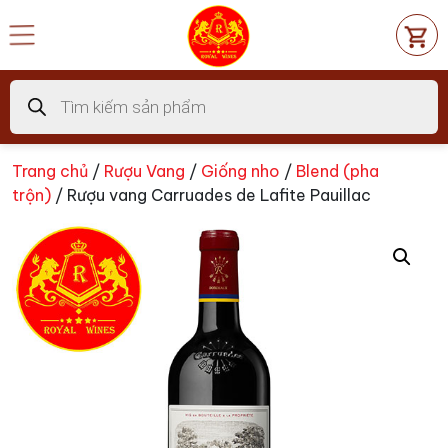
Chuyển
đến
nội
dung
Tìm
kiếm
sản
phẩm
Trang chủ
/
Rượu Vang
/
Giống nho
/
Blend (pha
trộn)
/ Rượu vang Carruades de Lafite Pauillac