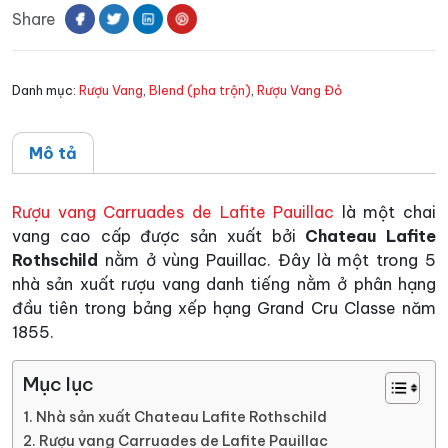
Share
Lafite
Pauillac
số
Danh mục:
Rượu Vang
,
Blend (pha trộn)
,
Rượu Vang Đỏ
lượng
Mô tả
Rượu vang Carruades de Lafite Pauillac
là một chai
vang cao cấp được sản xuất bởi
Chateau Lafite
Rothschild
nằm ở vùng Pauillac. Đây là một trong 5
nhà sản xuất rượu vang danh tiếng nằm ở phân hạng
đầu tiên trong bảng xếp hạng Grand Cru Classe năm
1855.
Mục lục
Nhà sản xuất Chateau Lafite Rothschild
Rượu vang Carruades de Lafite Pauillac