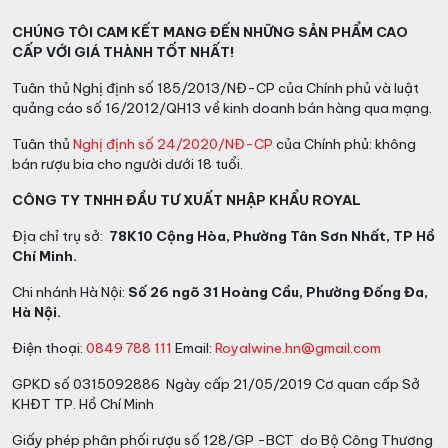
CHÚNG TÔI CAM KẾT MANG ĐẾN NHỮNG SẢN PHẨM CAO
CẤP VỚI GIÁ THÀNH TỐT NHẤT!
Tuân thủ Nghị định số 185/2013/NĐ-CP của Chính phủ và luật
quảng cáo số 16/2012/QH13 về kinh doanh bán hàng qua mạng.
Tuân thủ
Nghị định số 24/2020/NĐ-CP
của Chính phủ: không
bán rượu bia cho người dưới 18 tuổi.
CÔNG TY TNHH ĐẦU TƯ XUẤT NHẬP KHẨU ROYAL
Địa chỉ trụ sở:
78K10 Cộng Hòa, Phường Tân Sơn Nhất, TP Hồ
Chí Minh.
Chi nhánh Hà Nội:
Số 26 ngõ 31 Hoàng Cầu, Phường Đống Đa,
Hà Nội.
Điện thoại:
0849 788 111
Email:
Royalwine.hn@gmail.com
GPKD số 0315092886 Ngày cấp 21/05/2019 Cơ quan cấp Sở
KHĐT TP. Hồ Chí Minh
Giấy phép phân phối rượu số 128/GP -BCT do Bộ Công Thương