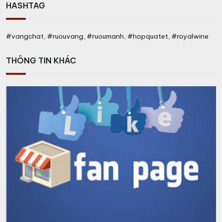
HASHTAG
#vangchat, #ruouvang, #ruoumanh, #hopquatet, #royalwine
THÔNG TIN KHÁC