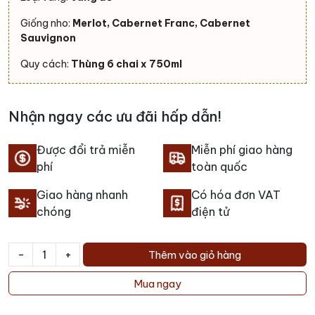
Giống nho:
Merlot, Cabernet Franc, Cabernet
Sauvignon
Quy cách:
Thùng 6 chai x 750ml
Nhận ngay các ưu đãi hấp dẫn!
Được đổi trả miễn
Miễn phí giao hàng
phí
toàn quốc
Giao hàng nhanh
Có hóa đơn VAT
chóng
điện tử
-
+
Thêm vào giỏ hàng
Rượu
vang
Mua ngay
Carruades
de