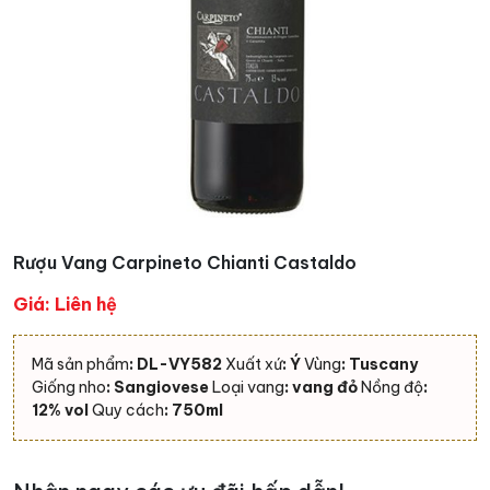
Rượu Vang Carpineto Chianti Castaldo
Giá: Liên hệ
Mã sản phẩm
: DL-VY582
Xuất xứ
: Ý
Vùng
: Tuscany
Giống nho
: Sangiovese
Loại vang
: vang đỏ
Nồng độ
:
12% vol
Quy cách
: 750ml