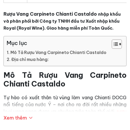
Rượu Vang Carpineto Chianti Castaldo
nhập khẩu
và phân phối bởi Công ty TNHH đầu tư Xuất nhập khẩu
Royal (Royal Wine). Giao hàng miễn phí Toàn Quốc.
Mục lục
Mô Tả Rượu Vang Carpineto Chianti Castaldo
Địa chỉ mua hàng:
Mô Tả Rượu Vang Carpineto
Chianti Castaldo
Tự hào có xuất thân từ vùng làm vang Chianti DOCG
nổi tiếng của nước Ý – nơi cho ra đời rất nhiều những
loại vang ngon được ưa chuộng trên toàn thế giới,
rượu
Xem thêm
vang đỏ
Carpineto Chianti Castaldo cũng mang trong
mình những ưu điểm nổi trội về màu sắc, mùi vị làm