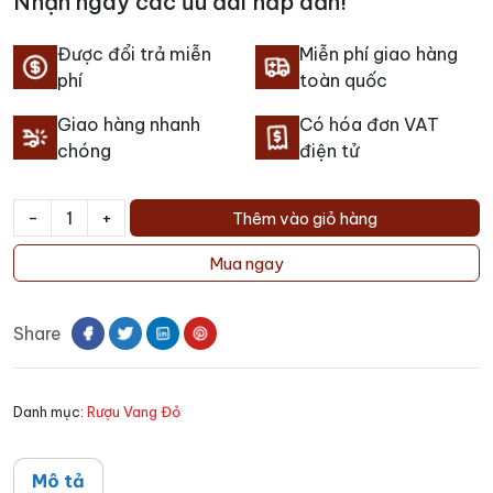
Nhận ngay các ưu đãi hấp dẫn!
Được đổi trả miễn
Miễn phí giao hàng
phí
toàn quốc
Giao hàng nhanh
Có hóa đơn VAT
chóng
điện tử
-
+
Thêm vào giỏ hàng
Rượu
Vang
Mua ngay
Carpineto
Chianti
Share
Castaldo
số
lượng
Danh mục:
Rượu Vang Đỏ
Mô tả