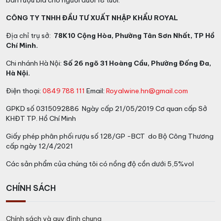
bán rượu bia cho người dưới 18 tuổi.
CÔNG TY TNHH ĐẦU TƯ XUẤT NHẬP KHẨU ROYAL
Địa chỉ trụ sở:
78K10 Cộng Hòa, Phường Tân Sơn Nhất, TP Hồ
Chí Minh.
Chi nhánh Hà Nội:
Số 26 ngõ 31 Hoàng Cầu, Phường Đống Đa,
Hà Nội.
Điện thoại:
0849 788 111
Email:
Royalwine.hn@gmail.com
GPKD số 0315092886 Ngày cấp 21/05/2019 Cơ quan cấp Sở
KHĐT TP. Hồ Chí Minh
Giấy phép phân phối rượu số 128/GP -BCT do Bộ Công Thương
cấp ngày 12/4/2021
Các sản phẩm của chúng tôi có nồng độ cồn dưới 5,5%vol
CHÍNH SÁCH
Chính sách và quy định chung