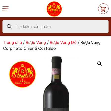
Chuyển
đến
nội
dung
Tìm
kiếm
sản
phẩm
Trang chủ
/
Rượu Vang
/
Rượu Vang Đỏ
/ Rượu Vang
Carpineto Chianti Castaldo