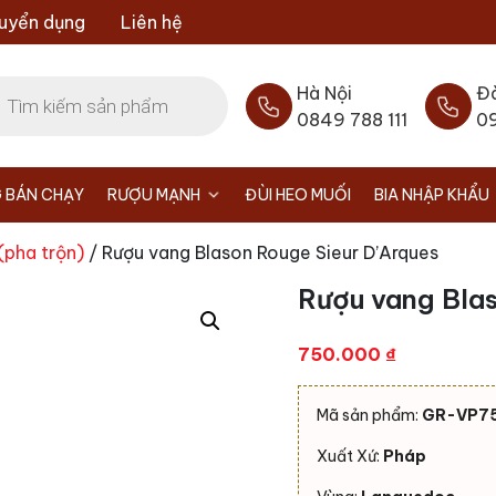
uyển dụng
Liên hệ
Hà Nội
Đ
0849 788 111
0
 BÁN CHẠY
RƯỢU MẠNH
ĐÙI HEO MUỐI
BIA NHẬP KHẨU
(pha trộn)
/ Rượu vang Blason Rouge Sieur D’Arques
Rượu vang Blas
750.000
₫
Mã sản phẩm:
GR-VP7
Xuất Xứ:
Pháp