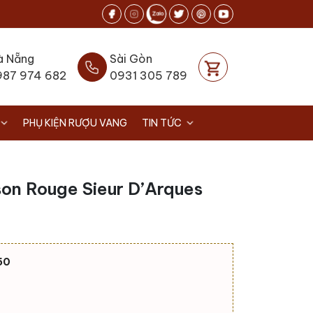
à Nẵng
Sài Gòn
987 974 682
0931 305 789
PHỤ KIỆN RƯỢU VANG
TIN TỨC
on Rouge Sieur D’Arques
50