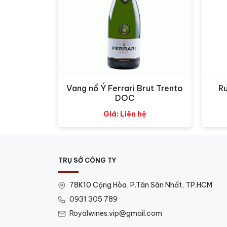
Rượu vang
Blason Rouge của Sieur d’Arques 
ra một hình ảnh rực rỡ và quyến rũ. Hương 
một sự hấp dẫn và phức tạp. Hương của chan
cho nó trở nên tinh tế và đằm thắm.
Khi thưởng thức, Blason Rouge mang lại một
giác tươi mới và sống động trên đầu lưỡi, t
Vang nổ Ý Ferrari Brut Trento
R
Xem nhanh
DOC
tuyệt vời cho những người yêu thích rượu va
Giá: Liên hệ
TRỤ SỞ CÔNG TY
78K10 Cộng Hòa, P.Tân Sân Nhất, TP.HCM
0931 305 789
Royalwines.vip@gmail.com