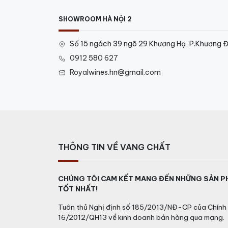
SHOWROOM HÀ NỘI 2
Số 15 ngách 39 ngõ 29 Khương Hạ, P.Khương Đ
0912 580 627
Royalwines.hn@gmail.com
THÔNG TIN VỀ VANG CHẤT
CHÚNG TÔI CAM KẾT MANG ĐẾN NHỮNG SẢN P
TỐT NHẤT!
Tuân thủ Nghị định số 185/2013/NĐ-CP của Chính 
16/2012/QH13 về kinh doanh bán hàng qua mạng.