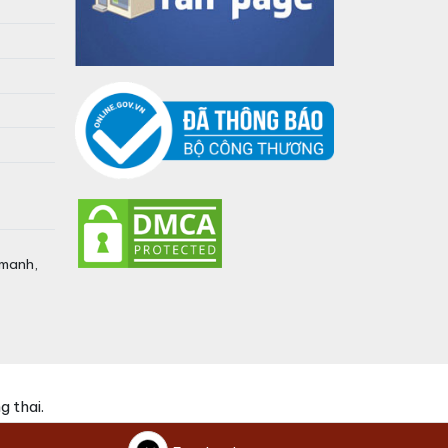
umanh,
 thai.