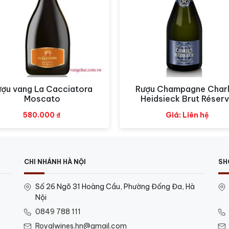
có hương vị đặc biệt và lôi cuốn. Với sắc vàng kết hợp vớ
thơm của Blason Rouge là một sự kết hợp hoàn hảo giữa trái
h dây, cam và bưởi mang lại một sự tươi mới và sảng khoái
 trải nghiệm hương vị tròn đầy và tươi mát. Với vị kem m
rong khi vị của rượu mạnh mẽ và cân bằng tốt tạo ra một k
ượu vang La Cacciatora
Rượu Champagne Char
Xem nhanh
Xem nhanh
Moscato
Heidsieck Brut Réser
ng nổ với hương vị tươi mát và phức tạp.
580.000
₫
Giá: Liên hệ
CHI NHÁNH HÀ NỘI
SH
Số 26 Ngõ 31 Hoàng Cầu, Phường Đống Đa, Hà
Nội
0849 788 111
Royalwines.hn@gmail.com