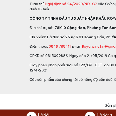
Tuân thủ
Nghị định số 24/2020/NĐ-CP
của Chính 
dưới 18 tuổi.
CÔNG TY TNHH ĐẦU TƯ XUẤT NHẬP KHẨU ROY
Địa chỉ trụ sở:
78K10 Cộng Hòa, Phường Tân Sơn 
Chi nhánh Hà Nội:
Số 26 ngõ 31 Hoàng Cầu, Phườn
Điện thoại:
0849 788 111
Email:
Royalwine.hn@gmai
GPKD số 0315092886 Ngày cấp 21/05/2019 Cơ qu
Giấy phép phân phối rượu số 128/GP -BCT do Bộ
12/4/2021
Các sản phẩm của chúng tôi có nồng độ cồn dưới 
Sản p
Hà Nội
Đà Nẵng