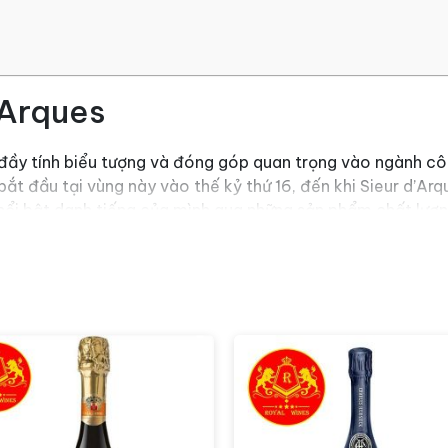
’Arques
ử đầy tính biểu tượng và đóng góp quan trọng vào ngành 
 bắt đầu tại vùng này vào thế kỷ thứ 16, đến khi Sieur d’
ổi bật danh tiếng của mình qua những sản phẩm chất lượn
có thói quen uống
rượu vang nổ
để ăn mừng chiến thắng đã 
vang của ông. Từ đó, Sieur d’Arques đã tập trung vào việc
của vùng Languedoc.
ống, rượu vang nổ của Sieur d’Arques đã trở thành một bi
hiện sự kỳ công và đam mê của họ trong việc tạo ra những
háp.
uge Sieur D’Arques