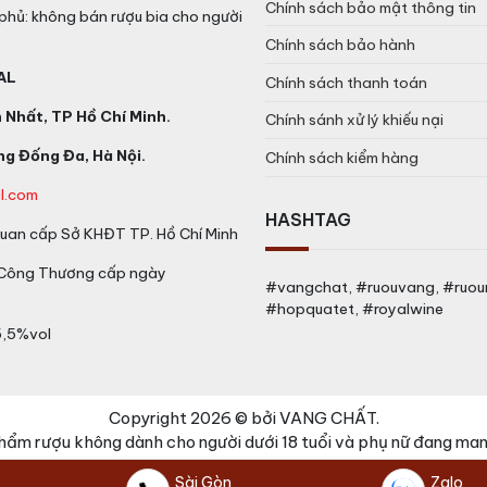
Chính sách bảo mật thông tin
phủ: không bán rượu bia cho người
Chính sách bảo hành
AL
Chính sách thanh toán
Nhất, TP Hồ Chí Minh.
Chính sánh xử lý khiếu nại
g Đống Đa, Hà Nội.
Chính sách kiểm hàng
l.com
HASHTAG
an cấp Sở KHĐT TP. Hồ Chí Minh
 Công Thương cấp ngày
#vangchat, #ruouvang, #ruo
#hopquatet, #royalwine
5,5%vol
Copyright 2026 © bởi VANG CHẤT.
hẩm rượu không dành cho người dưới 18 tuổi và phụ nữ đang mang
Sài Gòn
Zalo