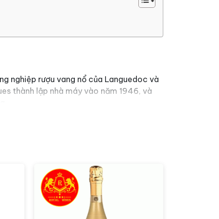
công nghiệp rượu vang nổ của Languedoc và
Arques thành lập nhà máy vào năm 1946, và
g.
trở thành cả một truyền thống và nguồn
 sản xuất những chai rượu vang nổ chất
ểu tượng của vùng Languedoc và được thế
 sản phẩm tuyệt vời, góp phần làm phong