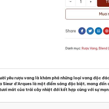
-
+
T
Rượu
vang
Mua 
Blason
Rouge
Sieur
Share
D'Arques
số
lượng
Danh mục:
Rượu Vang
,
Blend 
ười yêu rượu vang là khám phá những loại vang độc đáo
 Sieur d’Arques là một điểm sáng đặc biệt, mang đến 
ươi mát của trái cây nhiệt đới kết hợp cùng với sự mạ