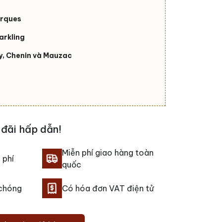
Arques
arkling
, Chenin và Mauzac
đãi hấp dẫn!
Miễn phí giao hàng toàn
 phí
quốc
 chóng
Có hóa đơn VAT điện tử