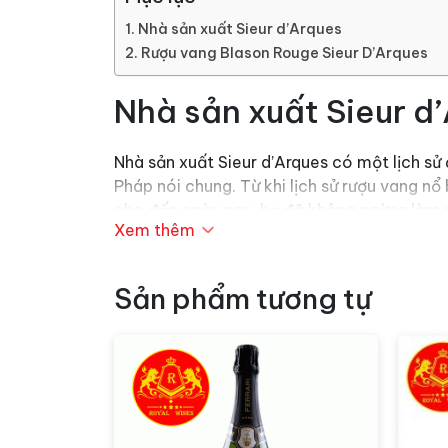
Nhà sản xuất Sieur d’Arques
Rượu vang Blason Rouge Sieur D’Arques
Nhà sản xuất Sieur d
Nhà sản xuất Sieur d’Arques có một lịch s
Pháp nói chung. Từ khi lịch sử rượu vang nổ
cho đến ngày nay, họ đã không ngừng làm n
Xem thêm
Việc lãnh chúa địa phương Sieur d’Arques 
cảm hứng cho việc thành lập nhà máy rượu 
Sản phẩm tương tự
lượng, đại diện cho sự tinh túy và vẻ đẹp 
Với sự cam kết về chất lượng và truyền th
giới biết đến và ngưỡng mộ. Điều này thể 
phú thêm di sản văn hóa và ẩm thực của P
Rượu vang Blason Ro