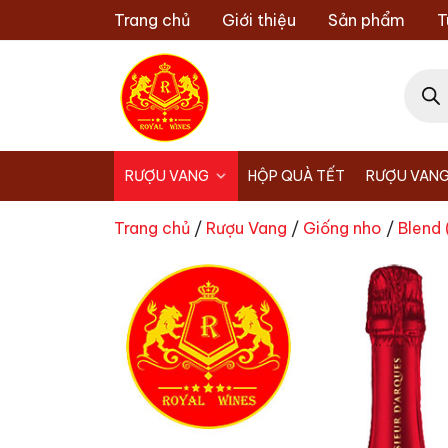
Chuyển
Trang chủ
Giới thiệu
Sản phẩm
T
đến
nội
Tìm
dung
kiếm
sản
phẩm
RƯỢU VANG
HỘP QUÀ TẾT
RƯỢU VANG
Trang chủ
/
Rượu Vang
/
Giống nho
/
Blend 