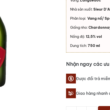
Vùng:
Languedoc
Nhà sản xuất:
Sieur D’
Phân loại:
Vang nổ/ Sp
Giống nho:
Chardonnay
Nồng độ:
12,5% vol
Dung tích:
750 ml
Nhận ngay các ưu 
Được đổi trả miễn
Giao hàng nhanh