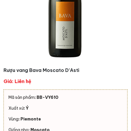
Rượu vang Bava Moscato D’Asti
Giá: Liên hệ
Mã sản phẩm
: BB-VY610
Xuất xứ
: Ý
Vùng
:
Piemonte
Giống nho
: Moscato