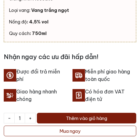
Loại vang:
Vang trắng ngọt
Nồng độ
: 4,5% vol
Quy cách
: 750ml
Nhận ngay các ưu đãi hấp dẫn!
Được đổi trả miễn
Miễn phí giao hàng
phí
toàn quốc
Giao hàng nhanh
Có hóa đơn VAT
chóng
điện tử
-
+
Thêm vào giỏ hàng
Rượu
vang
Mua ngay
Bava