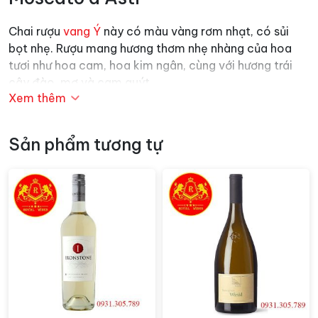
Chai rượu
vang Ý
này có màu vàng rơm nhạt, có sủi
bọt nhẹ. Rượu mang hương thơm nhẹ nhàng của hoa
tươi như hoa cam, hoa kim ngân, cùng với hương trái
cây đào, mơ và cam quýt.
Xem thêm
Rượu có vị ngọt và sảng khoái với chút sủi bọt. Nó có
hương vị của đào chín, mơ và một chút cam quýt,
Sản phẩm tương tự
được cân bằng bởi độ axit sáng giúp giữ vị ngọt trong
tầm kiểm soát. Nồng độ cồn thấp khiến rượu nhẹ và dễ
uống.
Tham khảo thêm thông tin nhà sản xuất tại đây:
https://www.bava.com