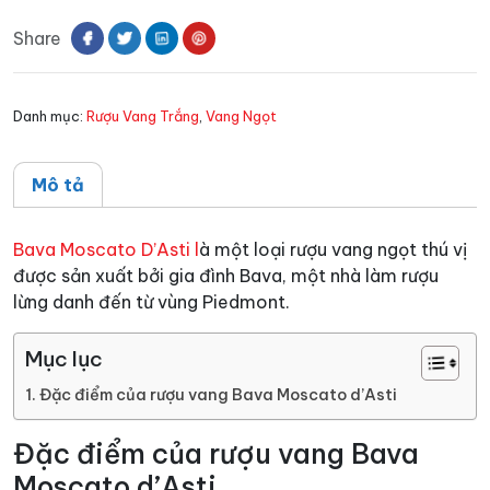
Moscato
Share
D'Asti
số
lượng
Danh mục:
Rượu Vang Trắng
,
Vang Ngọt
Mô tả
Bava Moscato D’Asti l
à một loại rượu vang ngọt thú vị
được sản xuất bởi gia đình Bava, một nhà làm rượu
lừng danh đến từ vùng Piedmont.
Mục lục
Đặc điểm của rượu vang Bava Moscato d’Asti
Đặc điểm của rượu vang Bava
Moscato d’Asti