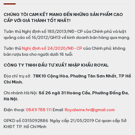
CHÚNG TÔI CAM KẾT MANG ĐẾN NHỮNG SẢN PHẨM CAO
CẤP VỚI GIÁ THÀNH TỐT NHẤT!
Tuân thủ Nghị định số 185/2013/NĐ-CP của Chính phủ và luật
quảng cáo số 16/2012/QH13 về kinh doanh bán hàng qua mạng.
Tuân thủ
Nghị định số 24/2020/NĐ-CP
của Chính phủ: không
bán rượu bia cho người dưới 18 tuổi.
CÔNG TY TNHH ĐẦU TƯ XUẤT NHẬP KHẨU ROYAL
Địa chỉ trụ sở:
78K10 Cộng Hòa, Phường Tân Sơn Nhất, TP Hồ
Chí Minh.
Chi nhánh Hà Nội:
Số 26 ngõ 31 Hoàng Cầu, Phường Đống Đa,
Hà Nội.
Điện thoại:
0849 788 111
Email:
Royalwine.hn@gmail.com
GPKD số 0315092886 Ngày cấp 21/05/2019 Cơ quan cấp Sở
KHĐT TP. Hồ Chí Minh