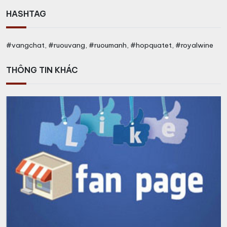
HASHTAG
#vangchat, #ruouvang, #ruoumanh, #hopquatet, #royalwine
THÔNG TIN KHÁC