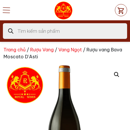
Chuyển
đến
nội
dung
Tìm
kiếm
sản
phẩm
Trang chủ
/
Rượu Vang
/
Vang Ngọt
/ Rượu vang Bava
Moscato D’Asti