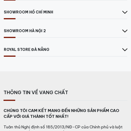
Quý khách có thể đến trực tiếp Công ty hoặc liên
SHOWROOM HỒ CHÍ MINH
hệ theo số hotline sau:
Tại TP.HCM:
78/k10 Cộng Hòa, P.4, Quận Tân Bình
SHOWROOM HÀ NỘI 2
Hotline:
0931305789
Tại Hà Nội:
65 Nguyễn Xuân Khoát, Ngoại Giao
ROYAL STORE ĐÀ NẴNG
Đoàn
Hotline:
0849.788.111
>>>> Các loại
RƯỢU VANG Pháp
ngon khác.
THÔNG TIN VỀ VANG CHẤT
CHÚNG TÔI CAM KẾT MANG ĐẾN NHỮNG SẢN PHẨM CAO
CẤP VỚI GIÁ THÀNH TỐT NHẤT!
Tuân thủ Nghị định số 185/2013/NĐ-CP của Chính phủ và luật