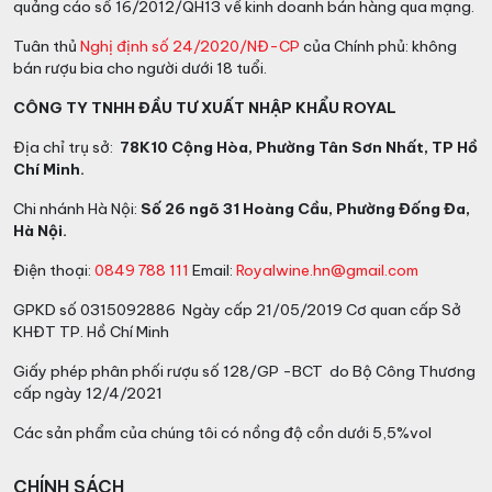
quảng cáo số 16/2012/QH13 về kinh doanh bán hàng qua mạng.
Tuân thủ
Nghị định số 24/2020/NĐ-CP
của Chính phủ: không
bán rượu bia cho người dưới 18 tuổi.
CÔNG TY TNHH ĐẦU TƯ XUẤT NHẬP KHẨU ROYAL
Địa chỉ trụ sở:
78K10 Cộng Hòa, Phường Tân Sơn Nhất, TP Hồ
Chí Minh.
Chi nhánh Hà Nội:
Số 26 ngõ 31 Hoàng Cầu, Phường Đống Đa,
Hà Nội.
Điện thoại:
0849 788 111
Email:
Royalwine.hn@gmail.com
GPKD số 0315092886 Ngày cấp 21/05/2019 Cơ quan cấp Sở
KHĐT TP. Hồ Chí Minh
Giấy phép phân phối rượu số 128/GP -BCT do Bộ Công Thương
cấp ngày 12/4/2021
Các sản phẩm của chúng tôi có nồng độ cồn dưới 5,5%vol
CHÍNH SÁCH