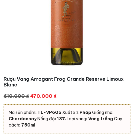
Rượu Vang Arrogant Frog Grande Reserve Limoux
Blanc
Giá
Giá
610.000
₫
470.000
₫
gốc
hiện
là:
tại
Mã sản phẩm
: TL-VP605
Xuất xứ:
Pháp
Giống nho:
610.000 ₫.
là:
Chardonnay
Nồng độ
: 13%
Loại vang
: Vang trắng
Quy
470.000 ₫.
cách
: 750ml