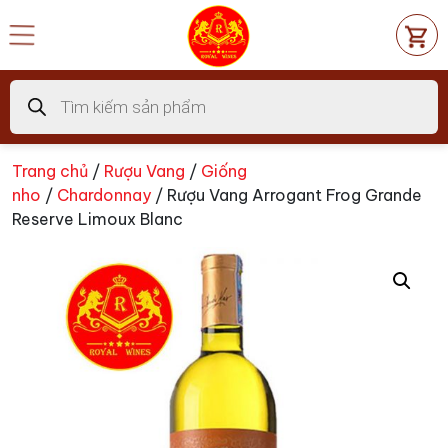
Chuyển
đến
nội
dung
Tìm
kiếm
sản
phẩm
Trang chủ
/
Rượu Vang
/
Giống
nho
/
Chardonnay
/ Rượu Vang Arrogant Frog Grande
Reserve Limoux Blanc