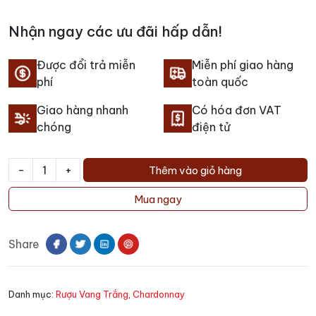
Nhận ngay các ưu đãi hấp dẫn!
Được đổi trả miễn
Miễn phí giao hàng
phí
toàn quốc
Giao hàng nhanh
Có hóa đơn VAT
chóng
điện tử
-
+
Thêm vào giỏ hàng
Rượu
Vang
Mua ngay
Arrogant
Frog
Share
Grande
Reserve
Limoux
Danh mục:
Rượu Vang Trắng
,
Chardonnay
Blanc
số