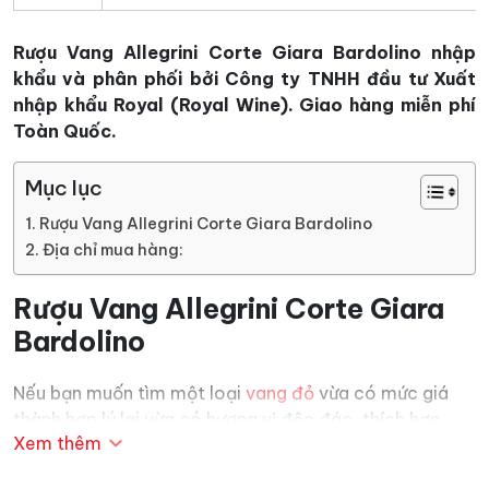
Rượu Vang Allegrini Corte Giara Bardolino
nhập
khẩu và phân phối bởi Công ty TNHH đầu tư Xuất
nhập khẩu Royal (Royal Wine). Giao hàng miễn phí
Toàn Quốc.
Mục lục
Rượu Vang Allegrini Corte Giara Bardolino
Địa chỉ mua hàng:
Rượu Vang Allegrini Corte Giara
Bardolino
Nếu bạn muốn tìm một loại
vang đỏ
vừa có mức giá
thành hợp lý lại vừa có hương vị độc đáo, thích hợp
Xem thêm
làm đồ uống chính trong các bữa tiệc hoặc làm quà
tặng biếu thì
Rượu Vang Ý
Allegrini Corte Giara