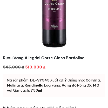
Rượu Vang Allegrini Corte Giara Bardolino
Giá
Giá
545.000
₫
510.000
₫
gốc
hiện
là:
tại
Mã sản phẩm
: DL-VY545
Xuất xứ
: Ý
Giống nho
: Corvina,
545.000 ₫.
là:
Molinara, Rondinella
Loại vang
: Vang đỏ
Nồng độ
: 14%
510.000 ₫.
vol
Quy cách
: 750ml