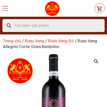
Chuyển
đến
nội
dung
Tìm
kiếm
sản
phẩm
Trang chủ
/
Rượu Vang
/
Rượu Vang Đỏ
/ Rượu Vang
Allegrini Corte Giara Bardolino