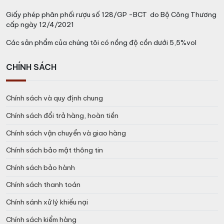
phép bạn tận hưởng hương vị độc đáo và đa dạng của
Giấy phép phân phối rượu số 128/GP -BCT do Bộ Công Thương
vodka này trong mọi buổi tiệc và sự kiện.
cấp ngày 12/4/2021
Với chất lượng cao và sự đa dụng, Rượu Smirnoff
Các sản phẩm của chúng tôi có nồng độ cồn dưới 5,5%vol
Vodka Red đã trở thành một lựa chọn phổ biến cho
những người yêu thích vodka trên toàn thế giới.
CHÍNH SÁCH
Giá Rượu Smirnoff Vodka Red bao
Nhiêu?
Chính sách và quy định chung
Chính sách đổi trả hàng, hoàn tiền
Trên thị trường giá Rượu Smirnoff Vodka Red
nhập khẩu
Chính sách vận chuyển và giao hàng
chính hãng dao động từ 300.000đ – 400.000đ tùy từng thời
điểm và tình hình thị trường.
Tại
Vang Chất
chúng tôi cung
Chính sách bảo mật thông tin
cấp các sản phẩm rượu bia nhập khẩu chính hãng với cam kết
Chính sách bảo hành
tất cả đều có nguồn gốc xuất xứ rõ ràng từ các nhà phân phối
chính thức của hãng. Giá thành sản phẩm ở hệ thống cửa hàng
Chính sách thanh toán
chúng tôi luôn ở mức tốt so với thị trường để khách hàng có
Chính sánh xử lý khiếu nại
thể mua được sản phẩm tốt với giá hợp lý nhất.
Chính sách kiểm hàng