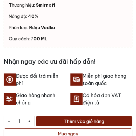
Thương hiệu:
Smirnoff
Nồng độ:
40%
Phân loại:
Rượu Vodka
Quy cách: 7
00 ML
Nhận ngay các ưu đãi hấp dẫn!
Được đổi trả miễn
Miễn phí giao hàng
phí
toàn quốc
Giao hàng nhanh
Có hóa đơn VAT
chóng
điện tử
-
+
Thêm vào giỏ hàng
Rượu
Smirnoff
Mua ngay