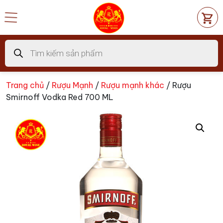
Chuyển
đến
nội
dung
Tìm
kiếm
sản
phẩm
Trang chủ
/
Rượu Mạnh
/
Rượu mạnh khác
/ Rượu
Smirnoff Vodka Red 700 ML