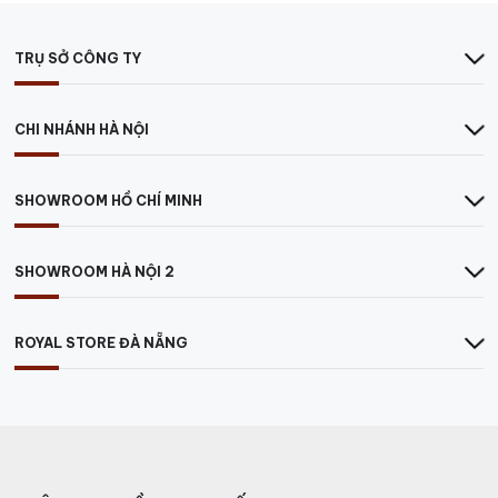
TRỤ SỞ CÔNG TY
CHI NHÁNH HÀ NỘI
SHOWROOM HỒ CHÍ MINH
SHOWROOM HÀ NỘI 2
Rượu Smirnoff Vodka Red
ROYAL STORE ĐÀ NẴNG
Hương Vị Của Rượu Smirnoff
Vodka Red
Rượu Smirnoff Vodka Red có một hương vị tinh khiết,