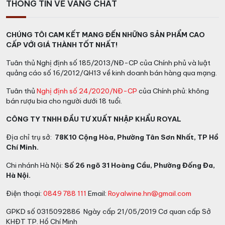
THÔNG TIN VỀ VANG CHẤT
trong trẻo và mượt mà. Được sản xuất từ lúa mạch
qua quá trình chưng cất và lọc tinh tế, nó mang đến
một trải nghiệm vodka truyền thống và đẳng cấp.
CHÚNG TÔI CAM KẾT MANG ĐẾN NHỮNG SẢN PHẨM CAO
CẤP VỚI GIÁ THÀNH TỐT NHẤT!
Với hương vị không màu, Rượu Smirnoff Vodka Red có
một sự nhẹ nhàng và dễ chịu khi thưởng thức. Nó có
Tuân thủ Nghị định số 185/2013/NĐ-CP của Chính phủ và luật
một mùi hương nhẹ của lúa mạch, kết hợp với sự trong
quảng cáo số 16/2012/QH13 về kinh doanh bán hàng qua mạng.
trẻo của ngũ cốc và một chút hương vị cay nhẹ.
Tuân thủ
Nghị định số 24/2020/NĐ-CP
của Chính phủ: không
bán rượu bia cho người dưới 18 tuổi.
Rượu Smirnoff Vodka Red có vị ngọt tự nhiên và mịn
màng. Khi uống, bạn sẽ cảm nhận được một hương vị
CÔNG TY TNHH ĐẦU TƯ XUẤT NHẬP KHẨU ROYAL
mềm mại và êm dịu, không gắt gỏng hay cay nồng.
Địa chỉ trụ sở:
78K10 Cộng Hòa, Phường Tân Sơn Nhất, TP Hồ
Điểm mạnh của vodka này chính là sự tinh khiết và sự
Chí Minh.
mượt mà, làm cho nó dễ dàng hòa quyện với các
thành phần khác trong cocktail.
Chi nhánh Hà Nội:
Số 26 ngõ 31 Hoàng Cầu, Phường Đống Đa,
Hà Nội.
Hương vị của Rượu Smirnoff Vodka Red có thể được
Điện thoại:
0849 788 111
Email:
Royalwine.hn@gmail.com
tận hưởng một cách nguyên chất khi uống lạnh hoặc
kết hợp với đá viên. Ngoài ra, nó cũng là một thành
GPKD số 0315092886 Ngày cấp 21/05/2019 Cơ quan cấp Sở
phần chính trong nhiều loại cocktail phổ biến, cho
KHĐT TP. Hồ Chí Minh