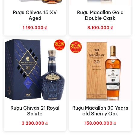
một cảm giác ấm áp và êm dịu khi thưởng thức.
Rượu Chivas 15 XV
Rượu Macallan Gold
Xem nhanh
Xem nhanh
Rượu Smirnoff Vodka Red có hương vị trong trẻo, mịn
Aged
Double Cask
màng và dễ dàng kết hợp với các loại đồ uống và
1.180.000
₫
3.100.000
₫
cocktail khác. Với tính linh hoạt và đa dạng, nó là
thành phần chính trong nhiều cocktail phổ biến như
Martini, Cosmopolitan, Screwdriver và Bloody Mary.
Rượu Smirnoff Vodka Red được đóng trong một chai
sang trọng và thuận tiện để sử dụng trong các sự kiện
và tiệc tùng. Với chất lượng cao và danh tiếng lâu đời,
Smirnoff Vodka Red đã trở thành một biểu tượng của
sự tinh khiết và chất lượng trong thế giới vodka.
Rượu Chivas 21 Royal
Rượu Macallan 30 Years
Xem nhanh
Xem nhanh
Salute
old Sherry Oak
3.280.000
₫
158.000.000
₫