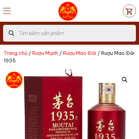
Chuyển
đến
nội
dung
Tìm
kiếm
sản
phẩm
Trang chủ
/
Rượu Mạnh
/
Rượu Mao Đài
/ Rượu Mao Đài
1935