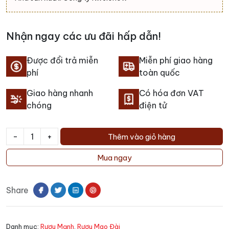
Nhận ngay các ưu đãi hấp dẫn!
Được đổi trả miễn
Miễn phí giao hàng
phí
toàn quốc
Giao hàng nhanh
Có hóa đơn VAT
chóng
điện tử
-
+
Thêm vào giỏ hàng
Rượu
Mao
Mua ngay
Đài
1935
Share
số
lượng
Danh mục:
Rượu Mạnh
,
Rượu Mao Đài