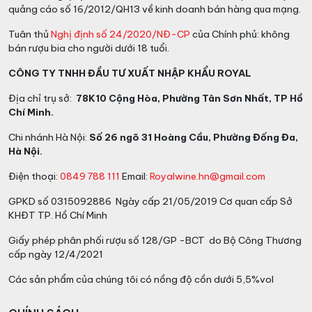
đặc trưng mà chỉ có thể tìm thấy ở những dòng rượu
quảng cáo số 16/2012/QH13 về kinh doanh bán hàng qua mạng.
cao cấp của Mao Đài. Màu vàng sáng của rượu là dấu
Tuân thủ
Nghị định số 24/2020/NĐ-CP
của Chính phủ: không
hiệu cho thấy chất lượng và độ tinh khiết của sản
bán rượu bia cho người dưới 18 tuổi.
phẩm. Hương vị của Mao Đài 1935 hòa quyện giữa sự
ngọt ngào, đậm đà và một chút cay nồng, mang lại
CÔNG TY TNHH ĐẦU TƯ XUẤT NHẬP KHẨU ROYAL
trải nghiệm thưởng thức vô cùng đặc biệt. Đặc biệt,
Địa chỉ trụ sở:
78K10 Cộng Hòa, Phường Tân Sơn Nhất, TP Hồ
rượu Mao Đài 1935 còn nổi bật với vị
umami
(vị ngọt
Chí Minh.
mặn đặc trưng) và dư vị kéo dài, khiến người thưởng
thức không thể quên.
Chi nhánh Hà Nội:
Số 26 ngõ 31 Hoàng Cầu, Phường Đống Đa,
Hà Nội.
Điện thoại:
0849 788 111
Email:
Royalwine.hn@gmail.com
GPKD số 0315092886 Ngày cấp 21/05/2019 Cơ quan cấp Sở
KHĐT TP. Hồ Chí Minh
Giấy phép phân phối rượu số 128/GP -BCT do Bộ Công Thương
cấp ngày 12/4/2021
Các sản phẩm của chúng tôi có nồng độ cồn dưới 5,5%vol