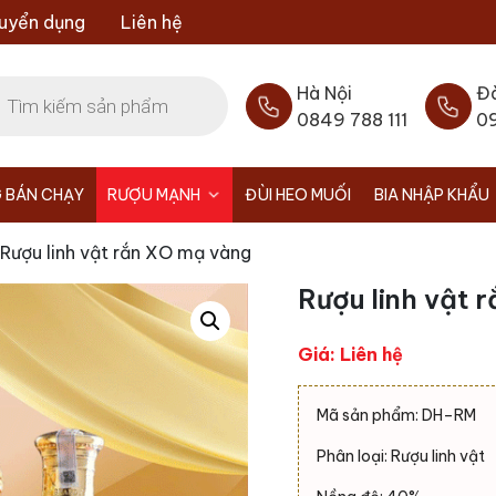
uyển dụng
Liên hệ
Hà Nội
Đ
0849 788 111
0
 BÁN CHẠY
RƯỢU MẠNH
ĐÙI HEO MUỐI
BIA NHẬP KHẨU
 Rượu linh vật rắn XO mạ vàng
Rượu linh vật 
Giá: Liên hệ
Mã sản phẩm: DH–RM
Phân loại: Rượu linh vật