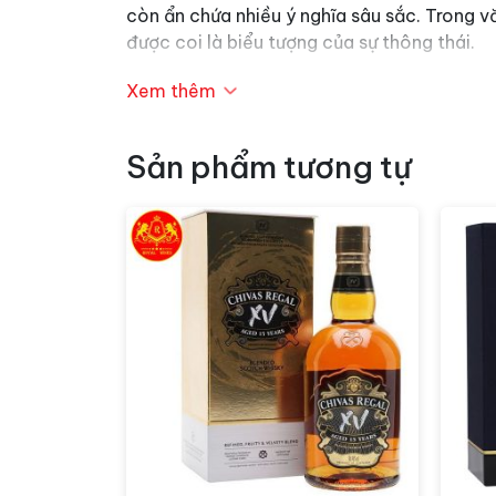
còn ẩn chứa nhiều ý nghĩa sâu sắc. Trong v
được coi là biểu tượng của sự thông thái.
Rượu thể hiện một hình dáng bắt mắt và san
Xem thêm
giới hạn trên toàn thế giới. Việc lựa chọ
cảm giác may mắn và thịnh vượng. Chính vì 
Sản phẩm tương tự