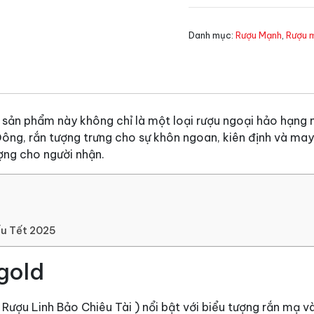
vàng
số
Danh mục:
Rượu Mạnh
,
Rượu 
lượng
sản phẩm này không chỉ là một loại rượu ngoại hảo hạng 
ng, rắn tượng trưng cho sự khôn ngoan, kiên định và may 
ợng cho người nhận.
ếu Tết 2025
gold
 Rượu Linh Bảo Chiêu Tài ) nổi bật với biểu tượng rắn mạ v