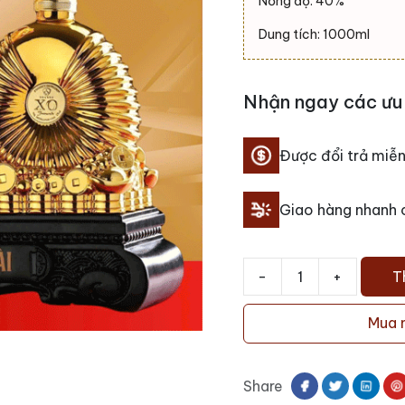
Nồng độ: 40%
Dung tích: 1000ml
Nhận ngay các ưu 
Được đổi trả miễn
Giao hàng nhanh
-
+
T
Rượu
linh
Mua 
vật
rắn
XO
Share
mạ