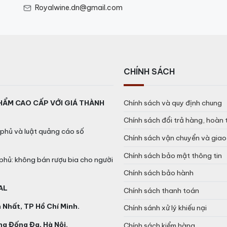
Royalwine.dn@gmail.com
CHÍNH SÁCH
Tài: Xu Hướng Quà Biếu Tết 
HẨM CAO CẤP VỚI GIÁ THÀNH
Chính sách và quy định chung
 với biểu tượng đặc trưng của năm đó. Năm 2025, rượu linh 
Chính sách đổi trả hàng, hoàn 
n phẩm rượu XO chất lượng cao mà còn gây ấn tượng bởi thi
phủ và luật quảng cáo số
iữa nghệ thuật và văn hóa, chai rượu này thực sự là món 
Chính sách vận chuyển và gia
Chính sách bảo mật thông tin
phủ: không bán rượu bia cho người
Chính sách bảo hành
AL
Chính sách thanh toán
Nhất, TP Hồ Chí Minh.
Chính sánh xử lý khiếu nại
g Đống Đa, Hà Nội.
Chính sách kiểm hàng