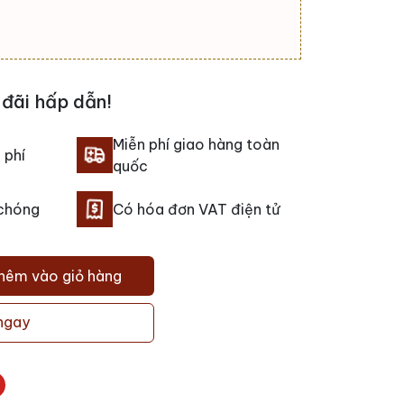
đãi hấp dẫn!
Miễn phí giao hàng toàn
 phí
quốc
 chóng
Có hóa đơn VAT điện tử
hêm vào giỏ hàng
ngay