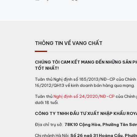
Rượu linh vật rắn XO mạ vàng
THÔNG TIN VỀ VANG CHẤT
Rượu Linh Bảo Chiêu 
CHÚNG TÔI CAM KẾT MANG ĐẾN NHỮNG SẢN P
TỐT NHẤT!
Mỗi năm, rượu linh vật lại được giới thiệu
ý trên thị trường. Đây không chỉ là một sả
Tuân thủ Nghị định số 185/2013/NĐ-CP của Chính 
đường nét sắc sảo và sự kết hợp hoàn hảo g
16/2012/QH13 về kinh doanh bán hàng qua mạng.
để biếu tặng.
Tuân thủ
Nghị định số 24/2020/NĐ-CP
của Chính 
dưới 18 tuổi.
CÔNG TY TNHH ĐẦU TƯ XUẤT NHẬP KHẨU ROY
Địa chỉ trụ sở:
78K10 Cộng Hòa, Phường Tân Sơn 
Chi nhánh Hà Nội:
Số 26 ngõ 31 Hoàng Cầu, Phườn