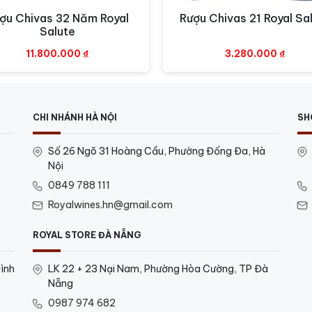
ợu Chivas 32 Năm Royal
Rượu Chivas 21 Royal Sa
Xem nhanh
Xem nhanh
Salute
11.800.000
₫
3.280.000
₫
CHI NHÁNH HÀ NỘI
SH
Số 26 Ngõ 31 Hoàng Cầu, Phường Đống Đa, Hà
Nội
0849 788 111
Royalwines.hn@gmail.com
ROYAL STORE ĐÀ NẴNG
ình
LK 22 + 23 Nại Nam, Phường Hòa Cường, TP Đà
Nẵng
0987 974 682