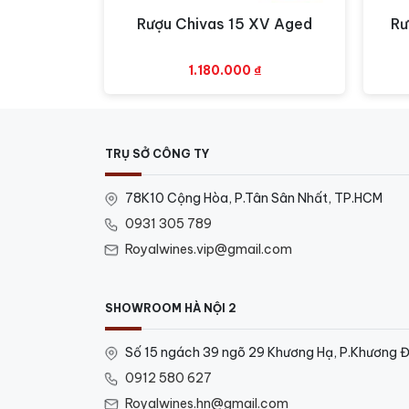
Rượu Chivas 15 XV Aged
Rư
Xem nhanh
1.180.000
₫
TRỤ SỞ CÔNG TY
78K10 Cộng Hòa, P.Tân Sân Nhất, TP.HCM
0931 305 789
Royalwines.vip@gmail.com
SHOWROOM HÀ NỘI 2
Số 15 ngách 39 ngõ 29 Khương Hạ, P.Khương Đ
0912 580 627
Royalwines.hn@gmail.com