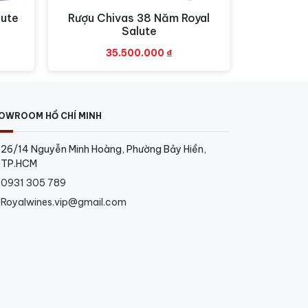
lute
Rượu Chivas 38 Năm Royal
Xem nhanh
Salute
35.500.000
₫
OWROOM HỒ CHÍ MINH
26/14 Nguyễn Minh Hoàng, Phường Bảy Hiền,
TP.HCM
0931 305 789
Royalwines.vip@gmail.com