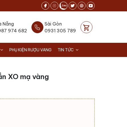
à Nẵng
Sài Gòn
987 974 682
0931 305 789
PHỤ KIỆN RƯỢU VANG
TIN TỨC
rắn XO mạ vàng