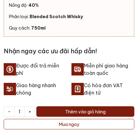
Nồng độ:
40%
Phân loại:
Blended Scotch Whisky
Quy cách:
750ml
Nhận ngay các ưu đãi hấp dẫn!
Được đổi trả miễn
Miễn phí giao hàng
phí
toàn quốc
Giao hàng nhanh
Có hóa đơn VAT
chóng
điện tử
-
+
Thêm vào giỏ hàng
Rượu
John
Mua ngay
Walker
&