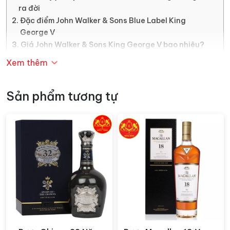
ra đời
Đặc điểm John Walker & Sons Blue Label King
George V
Giá John Walker & Sons King George V bao nhiêu?
Bảng giá rượu John Walker Blue Label King George V:
Xem thêm
Mua rượu John Walker & Sons King George V chính
hãng ở đâu?
Sản phẩm tương tự
Câu chuyện rượu John Walker &
Sons King George V ra đời
Trước tiên câu chuyện phải bắt đầu từ hãng rượu lừng
danh tại đất nước Scotland đó là
Johnnie Walker.
Đó
là vào năm 1820, John Walker đã bắt đầu ý tưởng kinh
doanh bằng một tiệm tạp hóa nhỏ với ước mơ tạo ra
dòng Scotch Whisky có chất lượng cao và độc đáo
chưa từng có. Với sự nỗ lực của mình, chỉ hơn một thế
kỷ sau,
John Walker & Sons
đã vinh dự được Vua