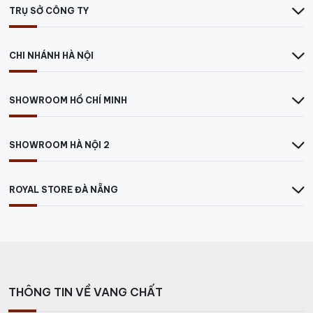
Hoàng gia Anh.
TRỤ SỞ CÔNG TY
CHI NHÁNH HÀ NỘI
SHOWROOM HỒ CHÍ MINH
SHOWROOM HÀ NỘI 2
ROYAL STORE ĐÀ NẴNG
Nhãn Chai Rượu John Walker & Sons KingG eorge V Được In Huy Hiệu
THÔNG TIN VỀ VANG CHẤT
Hoàng Gia