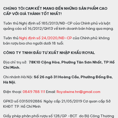
Đặc điểm John Walker & Sons Blue
CHÚNG TÔI CAM KẾT MANG ĐẾN NHỮNG SẢN PHẨM CAO
CẤP VỚI GIÁ THÀNH TỐT NHẤT!
Label King George V
Tuân thủ Nghị định số 185/2013/NĐ-CP của Chính phủ và luật
quảng cáo số 16/2012/QH13 về kinh doanh bán hàng qua mạng.
John Walker & Sons Blue Label King George V
được
pha trộn từ các dòng Whisky quý hiếm bởi những nhà
Tuân thủ
Nghị định số 24/2020/NĐ-CP
của Chính phủ: không
chưng cất rượu trong triều đại
Vua George V
với dòng
bán rượu bia cho người dưới 18 tuổi.
“
Port Ellen”
trứ danh, rượu mang lại hương vị nồng
CÔNG TY TNHH ĐẦU TƯ XUẤT NHẬP KHẨU ROYAL
mượt đặc trưng của Whisky vốn chỉ dành cho Hoàng
gia.
Địa chỉ trụ sở:
78K10 Cộng Hòa, Phường Tân Sơn Nhất, TP Hồ
Chí Minh.
Chi nhánh Hà Nội:
Số 26 ngõ 31 Hoàng Cầu, Phường Đống Đa,
Hà Nội.
Điện thoại:
0849 788 111
Email:
Royalwine.hn@gmail.com
GPKD số 0315092886 Ngày cấp 21/05/2019 Cơ quan cấp Sở
KHĐT TP. Hồ Chí Minh
Giấy phép phân phối rượu số 128/GP -BCT do Bộ Công Thương