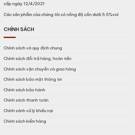
cấp ngày 12/4/2021
Các sản phẩm của chúng tôi có nồng độ cồn dưới 5,5%vol
Rượu John Walker & Sons King George V Với Hương Vị Cao Cấp Dành
CHÍNH SÁCH
Cho Hoàng Gia
Blue Label King George V là pha trộn của sang trọng
Chính sách và quy định chung
và vương giả. Đầy cuốn hút, nồng mượt với nhiều tầng
lớp hương vị và mạnh mẽ. Đó là hương thơm thoang
Chính sách đổi trả hàng, hoàn tiền
thoảng của các loại hạt rang, sô cô la đen và vị khói
Chính sách vận chuyển và giao hàng
mạnh mẽ, tất cả cùng hòa quyện tinh tế với hương vị
Chính sách bảo mật thông tin
của mật ong và chanh cam để tạo ra dòng Whisky vốn
chỉ dành cho hoàng gia này.
Chính sách bảo hành
Giá John Walker & Sons King
Chính sách thanh toán
George V bao nhiêu?
Chính sánh xử lý khiếu nại
Chính sách kiểm hàng
Kể từ khi ra đời từ năm 1934 cho đến nay, công thức
pha trộn của rượu JW King George V chưa có gì thay