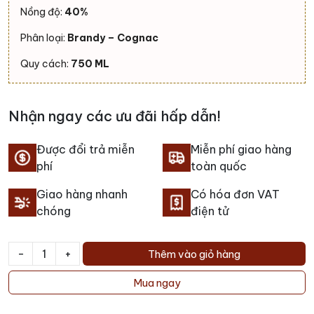
Nồng độ:
40%
Phân loại:
Brandy – Cognac
Quy cách:
750 ML
Nhận ngay các ưu đãi hấp dẫn!
Được đổi trả miễn
Miễn phí giao hàng
phí
toàn quốc
Giao hàng nhanh
Có hóa đơn VAT
chóng
điện tử
-
+
Thêm vào giỏ hàng
Rượu
Delamain
Mua ngay
Cognac
Grande