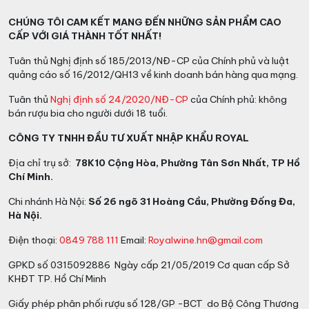
CHÚNG TÔI CAM KẾT MANG ĐẾN NHỮNG SẢN PHẨM CAO
CẤP VỚI GIÁ THÀNH TỐT NHẤT!
Tuân thủ Nghị định số 185/2013/NĐ-CP của Chính phủ và luật
quảng cáo số 16/2012/QH13 về kinh doanh bán hàng qua mạng.
Tuân thủ
Nghị định số 24/2020/NĐ-CP
của Chính phủ: không
bán rượu bia cho người dưới 18 tuổi.
CÔNG TY TNHH ĐẦU TƯ XUẤT NHẬP KHẨU ROYAL
Địa chỉ trụ sở:
78K10 Cộng Hòa, Phường Tân Sơn Nhất, TP Hồ
Chí Minh.
Chi nhánh Hà Nội:
Số 26 ngõ 31 Hoàng Cầu, Phường Đống Đa,
Hà Nội.
Điện thoại:
0849 788 111
Email:
Royalwine.hn@gmail.com
GPKD số 0315092886 Ngày cấp 21/05/2019 Cơ quan cấp Sở
KHĐT TP. Hồ Chí Minh
Giấy phép phân phối rượu số 128/GP -BCT do Bộ Công Thương