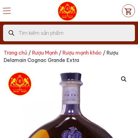
Chuyển
đến
nội
dung
Tìm
kiếm
sản
phẩm
Trang chủ
/
Rượu Mạnh
/
Rượu mạnh khác
/ Rượu
Delamain Cognac Grande Extra