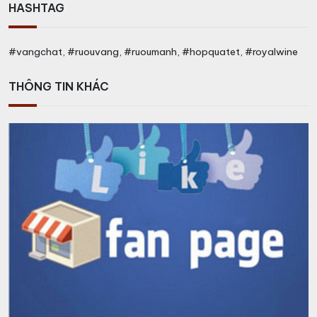
HASHTAG
#vangchat, #ruouvang, #ruoumanh, #hopquatet, #royalwine
THÔNG TIN KHÁC