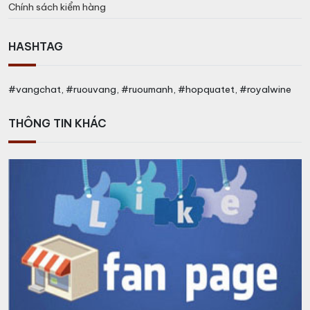
Chính sách kiểm hàng
HASHTAG
#vangchat, #ruouvang, #ruoumanh, #hopquatet, #royalwine
Huong Vi Clement Canne Bleue Rhum Blanc Agricole Martinique
THÔNG TIN KHÁC
Giá Rượu Clement Canne Bleue
Rhum Blanc Agricole Martinique
Bao Nhiêu?
Trên thị trường, giá của
Clement Canne Bleue Rhum
Blanc Agricole Martinique
, một sản phẩm nhập
khẩu chính hãng, dao động từ 800.000đ –
1.500.000đ, tùy thuộc vào thời điểm và tình hình thị
trường.