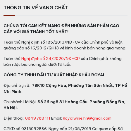
THÔNG TIN VỀ VANG CHẤT
Đặc Điểm Của Rượu Clement Canne Bleue Rhum Blanc Agricole
Martinique
Hương Vị Của Rượu Clement
CHÚNG TÔI CAM KẾT MANG ĐẾN NHỮNG SẢN PHẨM CAO
CẤP VỚI GIÁ THÀNH TỐT NHẤT!
Canne Bleue Rhum Blanc Agricole
Tuân thủ Nghị định số 185/2013/NĐ-CP của Chính phủ và luật
Martinique
quảng cáo số 16/2012/QH13 về kinh doanh bán hàng qua mạng.
Màu sắc:
rượu có màu trắng trong suốt, trong sáng
Tuân thủ
Nghị định số 24/2020/NĐ-CP
của Chính phủ: không
bán rượu bia cho người dưới 18 tuổi.
nhưng không hề nhạt nhòa. Màu sắc này thể hiện tính
tinh khiết và sự tươi mới của rhum. Khi đổ vào ly, rượu
CÔNG TY TNHH ĐẦU TƯ XUẤT NHẬP KHẨU ROYAL
có sự trôi chảy mượt mà và tạo ra một lớp màng
Địa chỉ trụ sở:
78K10 Cộng Hòa, Phường Tân Sơn Nhất, TP Hồ
mỏng, thể hiện tính nhớt và độ đậm đà của nó.
Chí Minh.
Hương vị:
Hương vị của Rượu là sự pha trộn tinh tế của
Chi nhánh Hà Nội:
Số 26 ngõ 31 Hoàng Cầu, Phường Đống Đa,
hương thảo mộc, hoa và trái cây. Bạn sẽ cảm nhận
Hà Nội.
được hương thơm mạnh mẽ của mía, cỏ mía tươi mát,
Điện thoại:
0849 788 111
Email:
Royalwine.hn@gmail.com
và một chút thanh mát từ cam quýt. Các hương thảo
mộc như cây lá, hạt tiêu và một chút gỗ sồi tạo nên sự
GPKD số 0315092886 Ngày cấp 21/05/2019 Cơ quan cấp Sở