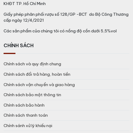
phức tạp và sâu sắc cho hương vị.
KHĐT TP. Hồ Chí Minh
Chai rượu mạnh này có vị ngọt tự nhiên từ đường mía,
Giấy phép phân phối rượu số 128/GP -BCT do Bộ Công Thương
cấp ngày 12/4/2021
hòa quyện với vị cay nhẹ và hương trái cây tươi mát.
Độ mạnh mẽ và cân bằng của rượu giúp tạo nên một
Các sản phẩm của chúng tôi có nồng độ cồn dưới 5,5%vol
trải nghiệm thưởng thức tinh tế và đa chiều trên vòm
miệng.
CHÍNH SÁCH
Chính sách và quy định chung
Chính sách đổi trả hàng, hoàn tiền
Chính sách vận chuyển và giao hàng
Chính sách bảo mật thông tin
Chính sách bảo hành
Chính sách thanh toán
Chính sánh xử lý khiếu nại