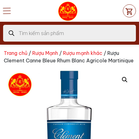
Chuyển
đến
nội
dung
Tìm
kiếm
sản
phẩm
Trang chủ
/
Rượu Mạnh
/
Rượu mạnh khác
/ Rượu
Clement Canne Bleue Rhum Blanc Agricole Martinique