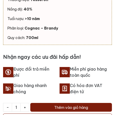
Nồng độ:
40%
Tuổi rượu:
>10 năm
Phân loại:
Cognac – Brandy
Quy cách:
700ml
Nhận ngay các ưu đãi hấp dẫn!
Được đổi trả miễn
Miễn phí giao hàng
phí
toàn quốc
Giao hàng nhanh
Có hóa đơn VAT
chóng
điện tử
-
+
Thêm vào giỏ hàng
Rượu