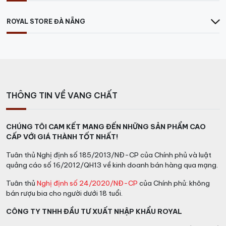
thể tìm thấy những chai vang trái cây, nhẹ nhàng và
tươi mát hoặc những chai vang đậm đà, phức tạp hơn
ROYAL STORE ĐÀ NẴNG
với mùi hương của các loại gia vị và gỗ sồi. Bất kể sở
thích cá nhân của bạn là gì, bạn đều có thể tìm thấy
một chai vang nhập khẩu giá dưới 500k phù hợp với
khẩu vị của mình.
Hơn nữa, với giá thành hợp lý, vang nhập khẩu giá dưới
THÔNG TIN VỀ VANG CHẤT
500k cũng mang lại cơ hội cho người tiêu dùng khám
phá và khẳng định cá nhân hơn về sở thích rượu vang
của mình. Bạn có thể mua nhiều chai vang khác nhau
CHÚNG TÔI CAM KẾT MANG ĐẾN NHỮNG SẢN PHẨM CAO
CẤP VỚI GIÁ THÀNH TỐT NHẤT!
và thử nghiệm chúng, từ đó tìm ra loại vang mà bạn
thực sự yêu thích mà không cần lo lắng về việc chi phí.
Tuân thủ Nghị định số 185/2013/NĐ-CP của Chính phủ và luật
quảng cáo số 16/2012/QH13 về kinh doanh bán hàng qua mạng.
Tuân thủ
Nghị định số 24/2020/NĐ-CP
của Chính phủ: không
bán rượu bia cho người dưới 18 tuổi.
CÔNG TY TNHH ĐẦU TƯ XUẤT NHẬP KHẨU ROYAL