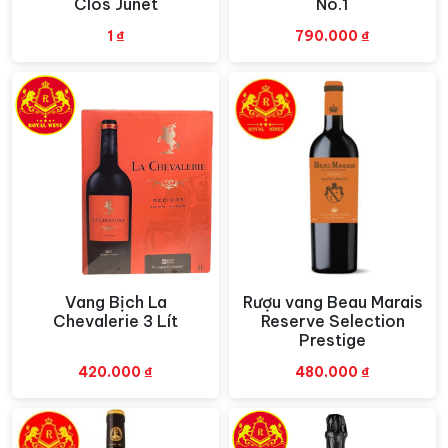
Clos Junet
No.1
1
₫
790.000
₫
Vang Bịch La
Rượu vang Beau Marais
Xem nhanh
Xem nhanh
Chevalerie 3 Lít
Reserve Selection
Prestige
420.000
₫
480.000
₫