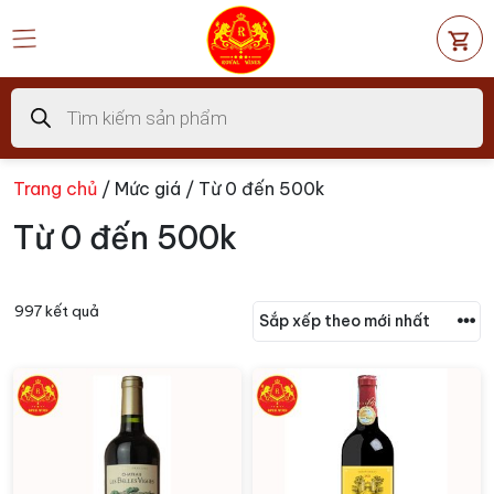
Chuyển
đến
nội
dung
Tìm
kiếm
sản
phẩm
Trang chủ
/ Mức giá / Từ 0 đến 500k
Từ 0 đến 500k
997 kết quả