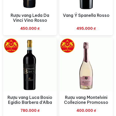
Rượu vang Leda Da
Vang Ý Spanella Rosso
Xem nhanh
Xem nhanh
Vinci Vino Rosso
450.000
₫
495.000
₫
Rượu vang Luca Bosio
Rượu vang Montelvini
Xem nhanh
Xem nhanh
Egidio Barbera d’Alba
Collezione Promosso
780.000
₫
400.000
₫