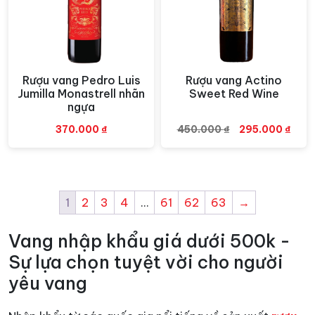
Rượu vang Pedro Luis
Rượu vang Actino
Xem nhanh
Xem nhanh
Jumilla Monastrell nhãn
Sweet Red Wine
ngựa
Giá
Giá
370.000
₫
450.000
₫
295.000
₫
gốc
hiện
là:
tại
450.000 ₫.
là:
295.
1
2
3
4
…
61
62
63
→
Vang nhập khẩu giá dưới 500k -
Sự lựa chọn tuyệt vời cho người
yêu vang