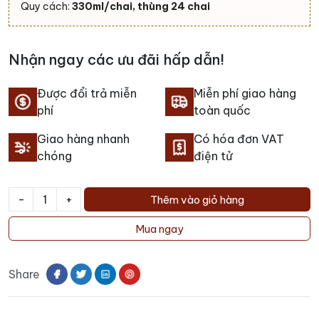
Quy cách:
330ml/chai, thùng 24 chai
Nhận ngay các ưu đãi hấp dẫn!
Được đổi trả miễn
Miễn phí giao hàng
phí
toàn quốc
Giao hàng nhanh
Có hóa đơn VAT
chóng
điện tử
-
+
Thêm vào giỏ hàng
Bia
Baltic
Mua ngay
Tripel
Wrapped
Share
số
lượng