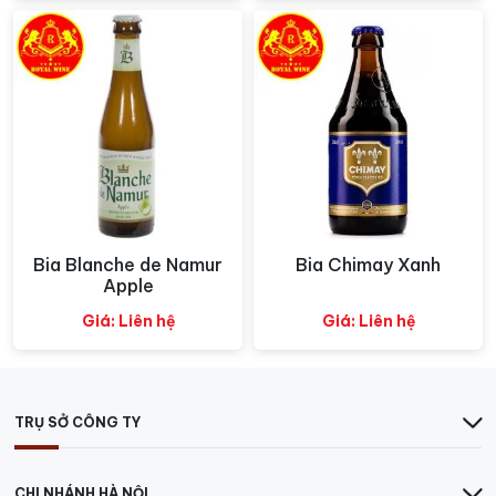
cân bằng hoàn hảo vị giác. Bên cạnh đó, sự kết hợp
thú vị với hải sản tươi ngon như tôm, cua, cá cũng
mang đến trải nghiệm ẩm thực độc đáo. Đừng quên
thử Bia Baltic Tripel Wrapped cùng các món tráng
miệng ngọt ngào hoặc phô mai béo ngậy để khám
phá những cung bậc hương vị bất ngờ. Với sự độc đáo
trong hương vị và khả năng kết hợp ẩm thực đa dạng,
Bia Baltic Tripel Wrapped xứng đáng là điểm nhấn
trong mọi bữa tiệc và là lựa chọn tuyệt vời cho những
người yêu thích bia thủ công chất lượng cao.
Bia Blanche de Namur
Bia Chimay Xanh
Xem nhanh
Xem nhanh
Apple
Giá: Liên hệ
Giá: Liên hệ
TRỤ SỞ CÔNG TY
CHI NHÁNH HÀ NỘI