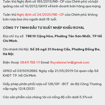
Tuân thủ Nghị định số 185/2013/NĐ-CP của Chính phủ và luật
quảng cáo số 16/2012/QH13 về kinh doanh bán hàng qua mạng.
Tuân thủ
Nghị định số 24/2020/NĐ-CP
của Chính phủ: không
bán rượu bia cho người dưới 18 tuổi.
CÔNG TY TNHH ĐẦU TƯ XUẤT NHẬP KHẨU ROYAL
Địa chỉ trụ sở:
78K10 Cộng Hòa, Phường Tân Sơn Nhất, TP Hồ
Chí Minh.
Chi nhánh Hà Nội:
Số 26 ngõ 31 Hoàng Cầu, Phường Đống Đa,
Hà Nội.
Điện thoại:
0849 788 111
Email:
Royalwine.hn@gmail.com
GPKD số 0315092886 Ngày cấp 21/05/2019 Cơ quan cấp Sở
KHĐT TP. Hồ Chí Minh
Giấy phép phân phối rượu số 128/GP -BCT do Bộ Công Thương
cấp ngày 12/4/2021
Các sản phẩm của chúng tôi có nồng độ cồn dưới 5,5%vol