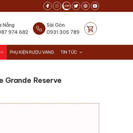
à Nẵng
Sài Gòn
987 974 682
0931 305 789
PHỤ KIỆN RƯỢU VANG
TIN TỨC
ue Grande Reserve