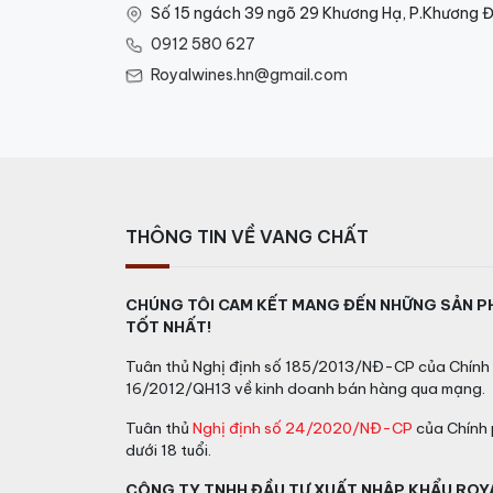
lượng cao, kết hợp với phương pháp truyền 
Số 15 ngách 39 ngõ 29 Khương Hạ, P.Khương Đ
0912 580 627
Chimay Bleue mang đến một trải nghiệm uốn
hương vị đa dạng của trái cây chín mọng, h
Royalwines.hn@gmail.com
bia thú vị và đặc biệt.
Chimay Bleue có màu đỏ nâu đậm với một lớ
ngọt, tạo nên một kết thúc đầy mãnh liệt v
Với một lịch sử hơn một thế kỷ và một danh 
THÔNG TIN VỀ VANG CHẤT
lượng trong nghệ thuật làm bia của Bỉ.
Đặc điểm Bia Chimay
CHÚNG TÔI CAM KẾT MANG ĐẾN NHỮNG SẢN P
TỐT NHẤT!
Loại bia
: Chimay Blue Grande Réserve thuộc
Tuân thủ Nghị định số 185/2013/NĐ-CP của Chính 
16/2012/QH13 về kinh doanh bán hàng qua mạng.
Hương vị:
Bia này có hương vị phức tạp, với
nó rất đậm đà và giàu độ cồn.
Tuân thủ
Nghị định số 24/2020/NĐ-CP
của Chính 
dưới 18 tuổi.
Độ cồn
: Chimay Blue Grande Réserve có đ
CÔNG TY TNHH ĐẦU TƯ XUẤT NHẬP KHẨU ROY