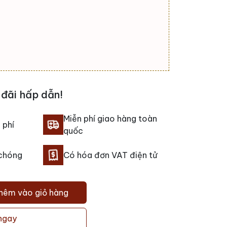
đãi hấp dẫn!
Miễn phí giao hàng toàn
 phí
quốc
 chóng
Có hóa đơn VAT điện tử
hêm vào giỏ hàng
ngay