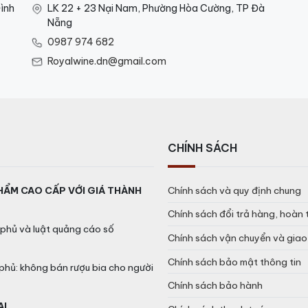
thống và chăm sóc tỉ mỉ.
ình
LK 22 + 23 Nại Nam, Phường Hòa Cường, TP Đà
Nẵng
g bia phong phú và sâu sắc, với một hương vị đậm đà, ph
0987 974 682
ạt giống, gia vị và mật độ của mạch nha, tất cả hòa quyệ
Royalwine.dn@gmail.com
p bọt kem mousse mịn và bền. Hậu vị của nó dài và êm dịu
à sâu sắc.
tiếng vang dội, Chimay Bleue không chỉ là một loại bia mà
CHÍNH SÁCH
 Blue Grande Reserve
HẨM CAO CẤP VỚI GIÁ THÀNH
Chính sách và quy định chung
Chính sách đổi trả hàng, hoàn 
 dòng bia Ale, được ủ trong chai lớn và có thời gian lên m
phủ và luật quảng cáo số
Chính sách vận chuyển và gia
 gợi ý của hạt dẻ, trái cây sấy khô, cà phê, chocolate đen
Chính sách bảo mật thông tin
phủ: không bán rượu bia cho người
Chính sách bảo hành
ộ cồn khoảng 9% vol., tạo ra một cảm giác ấm áp khi thưở
AL