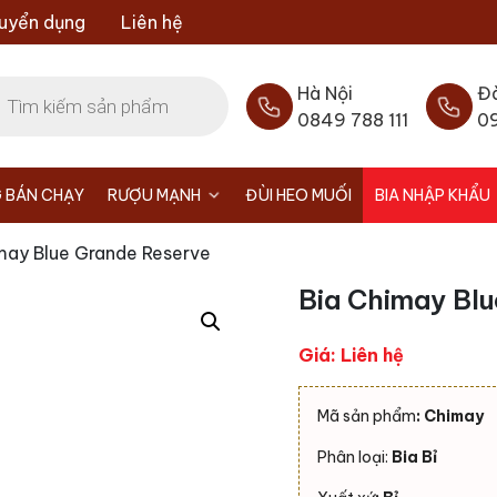
uyển dụng
Liên hệ
Hà Nội
Đ
0849 788 111
0
 BÁN CHẠY
RƯỢU MẠNH
ĐÙI HEO MUỐI
BIA NHẬP KHẨU
may Blue Grande Reserve
Bia Chimay Bl
Giá: Liên hệ
Mã sản phẩm
:
Chimay
Phân loại:
Bia Bỉ