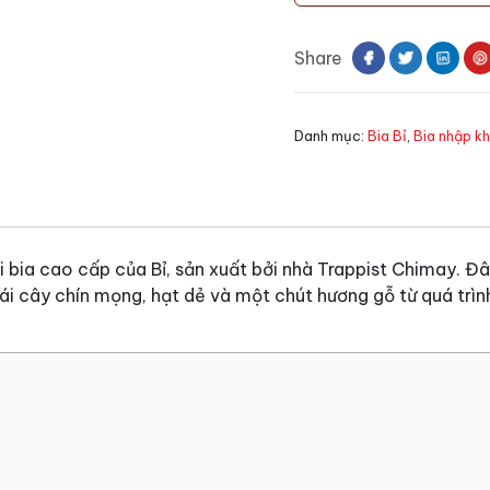
Grande
Reserve
Share
số
lượng
Danh mục:
Bia Bỉ
,
Bia nhập k
 bia cao cấp của Bỉ, sản xuất bởi nhà Trappist Chimay. Đâ
ái cây chín mọng, hạt dẻ và một chút hương gỗ từ quá trì