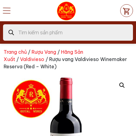
Chuyển
đến
nội
dung
Tìm
kiếm
sản
phẩm
Trang chủ
/
Rượu Vang
/
Hãng Sản
Xuất
/
Valdivieso
/ Rượu vang Valdivieso Winemaker
Reserva (Red – White)