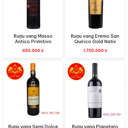
cổ họng làm bạn khó cưỡng lại cảm giác muốn uống
thêm nữa.
Rượu vang Masso
Rượu vang Eremo San
Xem nhanh
Xem nhanh
Antico Primitivo
Quirico Gold Nativ
650.000
₫
1.750.000
₫
Rượu vang Semi Dolce
Rượu vang Pignataro
Xem nhanh
Xem nhanh