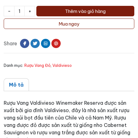
-
+
Thêm vào giỏ hàng
Rượu
vang
Mua ngay
Valdivieso
Winemaker
Share
Reserva
(Red
-
Danh mục:
Rượu Vang Đỏ
,
Valdivieso
White)
số
lượng
Mô tả
Rượu Vang Valdivieso Winemaker Reserva được sản
xuất bởi gia đình Valdivieso, đây là nhà sản xuất rượu
vang sủi bọt đầu tiên của Chile và cả Nam Mỹ. Rượu
vang được đỏ được sản xuất từ giống nho Cabernet
Sauvignon và rượu vang trắng được sản xuất từ giống