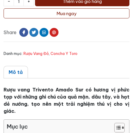
-
+
Thêm vào giỏ hàng
Rượu
vang
Mua ngay
Trivento
Amado
Share
Sur
số
lượng
Danh mục:
Rượu Vang Đỏ
,
Concha Y Toro
Mô tả
Rượu vang Trivento Amado Sur có hương vị phức
tạp với những ghi chú của quả mận, dâu tây, và hạt
dẻ nướng, tạo nên một trải nghiệm thú vị cho vị
giác.
Mục lục