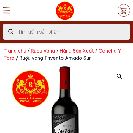
Chuyển
đến
nội
dung
Tìm
kiếm
sản
phẩm
Trang chủ
/
Rượu Vang
/
Hãng Sản Xuất
/
Concha Y
Toro
/ Rượu vang Trivento Amado Sur