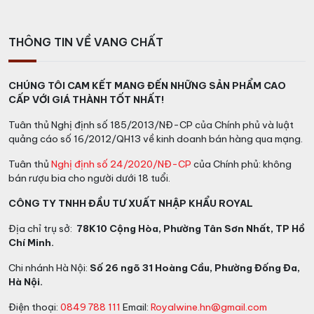
THÔNG TIN VỀ VANG CHẤT
CHÚNG TÔI CAM KẾT MANG ĐẾN NHỮNG SẢN PHẨM CAO
CẤP VỚI GIÁ THÀNH TỐT NHẤT!
Tuân thủ Nghị định số 185/2013/NĐ-CP của Chính phủ và luật
quảng cáo số 16/2012/QH13 về kinh doanh bán hàng qua mạng.
Tuân thủ
Nghị định số 24/2020/NĐ-CP
của Chính phủ: không
bán rượu bia cho người dưới 18 tuổi.
CÔNG TY TNHH ĐẦU TƯ XUẤT NHẬP KHẨU ROYAL
Địa chỉ trụ sở:
78K10 Cộng Hòa, Phường Tân Sơn Nhất, TP Hồ
Chí Minh.
Chi nhánh Hà Nội:
Số 26 ngõ 31 Hoàng Cầu, Phường Đống Đa,
Hà Nội.
Điện thoại:
0849 788 111
Email:
Royalwine.hn@gmail.com