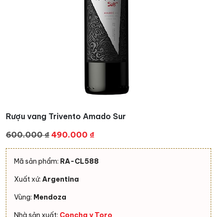
Rượu vang Trivento Amado Sur
Giá
Giá
600.000
₫
490.000
₫
gốc
hiện
là:
tại
Mã sản phẩm:
RA-CL588
600.000 ₫.
là:
Xuất xứ:
Argentina
490.000 ₫.
Vùng:
Mendoza
Nhà sản xuất:
Concha y Toro