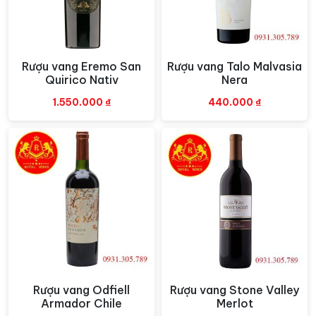
hương vị tuyệt vời nhất, nhiệt độ phục vụ lý tưởng cho
rượu vang
này là khoảng 16 đến 18 độ C, giúp làm nổi
bật và tôn lên tất cả những đặc tính tinh tế của rượu.
Rượu vang Eremo San
Rượu vang Talo Malvasia
Xem nhanh
Xem nhanh
Quirico Nativ
Nera
1.550.000
₫
440.000
₫
Rượu vang Odfiell
Rượu vang Stone Valley
Xem nhanh
Xem nhanh
Armador Chile
Merlot