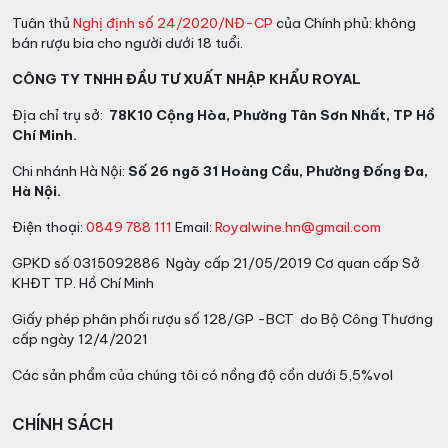
Tuân thủ
Nghị định số 24/2020/NĐ-CP
của Chính phủ: không
bán rượu bia cho người dưới 18 tuổi.
CÔNG TY TNHH ĐẦU TƯ XUẤT NHẬP KHẨU ROYAL
Địa chỉ trụ sở:
78K10 Cộng Hòa, Phường Tân Sơn Nhất, TP Hồ
Chí Minh.
Chi nhánh Hà Nội:
Số 26 ngõ 31 Hoàng Cầu, Phường Đống Đa,
Hà Nội.
Điện thoại:
0849 788 111
Email:
Royalwine.hn@gmail.com
GPKD số 0315092886 Ngày cấp 21/05/2019 Cơ quan cấp Sở
KHĐT TP. Hồ Chí Minh
Giấy phép phân phối rượu số 128/GP -BCT do Bộ Công Thương
cấp ngày 12/4/2021
Các sản phẩm của chúng tôi có nồng độ cồn dưới 5,5%vol
CHÍNH SÁCH