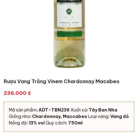
Rượu Vang Trắng Vinem Chardonnay Macabeo
236.000
₫
Mã sản phẩm
: ADT-TBN236
Xuất xứ
: Tây Ban Nha
Giống nho
: Chardonnay, Maccabeo
Loại vang
: Vang đỏ
Nồng độ
: 13% vol
Quy cách
: 750ml