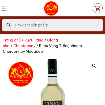
Chuyển
đến
nội
dung
Tìm
kiếm
sản
phẩm
Trang chủ
/
Rượu Vang
/
Giống
nho
/
Chardonnay
/ Rượu Vang Trắng Vinem
Chardonnay Macabeo