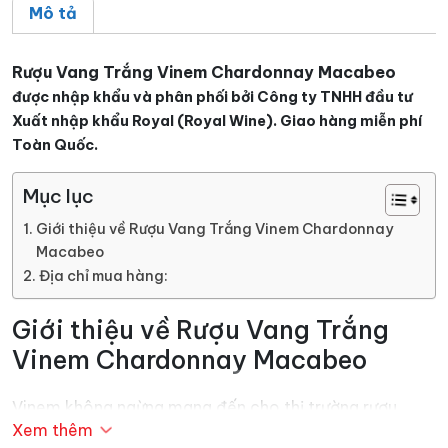
Mô tả
Rượu Vang Trắng Vinem Chardonnay Macabeo
được nhập khẩu và phân phối bởi Công ty TNHH đầu tư
Xuất nhập khẩu Royal (Royal Wine). Giao hàng miễn phí
Toàn Quốc.
Mục lục
Giới thiệu về Rượu Vang Trắng Vinem Chardonnay
Macabeo
Địa chỉ mua hàng:
Giới thiệu về Rượu Vang Trắng
Vinem Chardonnay Macabeo
Vinem không ngừng mang đến cho thị trường rượu
Xem thêm
vang thế giới rất nhiều những sản phẩm rượu vang khác