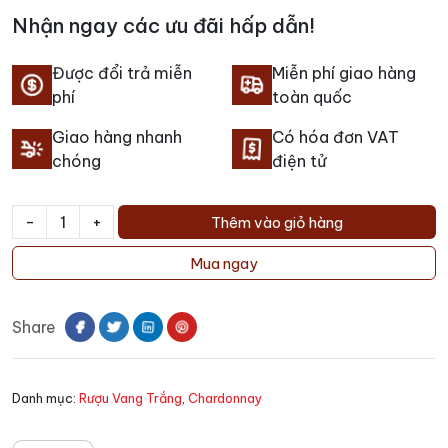
Nhận ngay các ưu đãi hấp dẫn!
Được đổi trả miễn
Miễn phí giao hàng
phí
toàn quốc
Giao hàng nhanh
Có hóa đơn VAT
chóng
điện tử
-
+
Thêm vào giỏ hàng
Rượu
Vang
Mua ngay
Trắng
Vinem
Share
Chardonnay
Macabeo
số
Danh mục:
Rượu Vang Trắng
,
Chardonnay
lượng