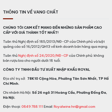
THÔNG TIN VỀ VANG CHẤT
CHÚNG TÔI CAM KẾT MANG ĐẾN NHỮNG SẢN PHẨM CAO
CẤP VỚI GIÁ THÀNH TỐT NHẤT!
Tuân thủ Nghị định số 185/2013/NĐ-CP của Chính phủ và luật
quảng cáo số 16/2012/QH13 về kinh doanh bán hàng qua mạng.
Tuân thủ
Nghị định số 24/2020/NĐ-CP
của Chính phủ: không
bán rượu bia cho người dưới 18 tuổi.
CÔNG TY TNHH ĐẦU TƯ XUẤT NHẬP KHẨU ROYAL
Địa chỉ trụ sở:
78K10 Cộng Hòa, Phường Tân Sơn Nhất, TP Hồ
Chí Minh.
Chi nhánh Hà Nội:
Số 26 ngõ 31 Hoàng Cầu, Phường Đống Đa,
Hà Nội.
Điện thoại:
0849 788 111
Email:
Royalwine.hn@gmail.com