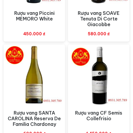
đầy cảm xúc. Sự ngọt ngào này còn lưu lại lâu sau mỗi
lần nếm, khiến cho mỗi giọt rượu là một trải nghiệm
Rượu vang Piccini
Rượu vang SOAVE
Xem nhanh
Xem nhanh
MEMORO White
Tenuta Di Corte
thưởng thức sâu sắc và đầy ấn tượng. Hương thơm
Giacobbe
phấn khích này sẽ thôi thúc bạn để thưởng thức thêm,
để cảm nhận được sự dư vị dài lâu và quyến rũ của nó.
450.000
₫
580.000
₫
Phương Pháp Sản Xuất Vang Úc
Tournon Pyrenees Chardonnay
Landsborough Vineyard
Chai
rượu vang
này được sản xuất thông qua quy trình
nghiêm ngặt và kiểm soát liên tục để đảm bảo chất
lượng luôn đạt tới đỉnh cao. Trái nho Chardonnay căng
tròn và chín mọng được lựa chọn kỹ lưỡng trong quá
trình thu hoạch và sơ chế. Sau đó, chúng được nghiền
Rượu vang SANTA
Rượu vang CF Semis
Xem nhanh
Xem nhanh
nhẹ và lên men ở nhiệt độ thích hợp trong vài ngày để
CAROLINA Reserva De
Collefrisio
tạo ra hương vị đặc trưng.
Familia Chardonay