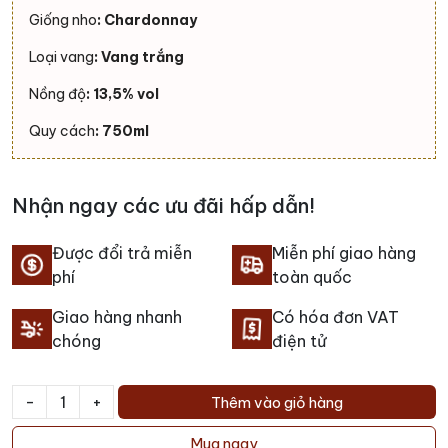
Giống nho
: Chardonnay
Loại vang
: Vang trắng
Nồng độ
: 13,5% vol
Quy cách
: 750ml
Nhận ngay các ưu đãi hấp dẫn!
Được đổi trả miễn
Miễn phí giao hàng
phí
toàn quốc
Giao hàng nhanh
Có hóa đơn VAT
chóng
điện tử
-
+
Thêm vào giỏ hàng
Rượu
vang
Mua ngay