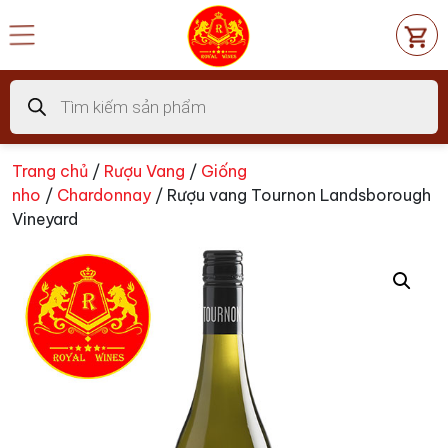
Chuyển
đến
nội
dung
Tìm
kiếm
sản
phẩm
Trang chủ
/
Rượu Vang
/
Giống
nho
/
Chardonnay
/ Rượu vang Tournon Landsborough
Vineyard