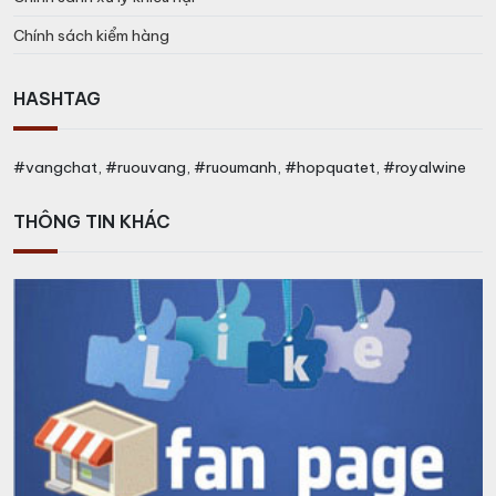
Chính sách kiểm hàng
HASHTAG
#vangchat, #ruouvang, #ruoumanh, #hopquatet, #royalwine
THÔNG TIN KHÁC