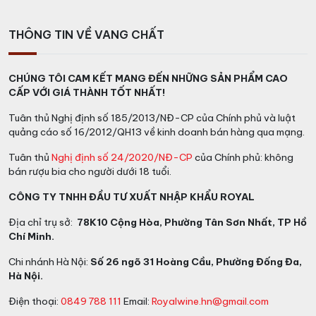
THÔNG TIN VỀ VANG CHẤT
CHÚNG TÔI CAM KẾT MANG ĐẾN NHỮNG SẢN PHẨM CAO
CẤP VỚI GIÁ THÀNH TỐT NHẤT!
Tuân thủ Nghị định số 185/2013/NĐ-CP của Chính phủ và luật
quảng cáo số 16/2012/QH13 về kinh doanh bán hàng qua mạng.
Tuân thủ
Nghị định số 24/2020/NĐ-CP
của Chính phủ: không
bán rượu bia cho người dưới 18 tuổi.
CÔNG TY TNHH ĐẦU TƯ XUẤT NHẬP KHẨU ROYAL
Địa chỉ trụ sở:
78K10 Cộng Hòa, Phường Tân Sơn Nhất, TP Hồ
Chí Minh.
Chi nhánh Hà Nội:
Số 26 ngõ 31 Hoàng Cầu, Phường Đống Đa,
Hà Nội.
Điện thoại:
0849 788 111
Email:
Royalwine.hn@gmail.com