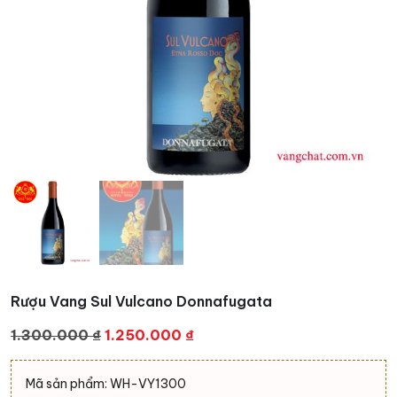
Rượu Vang Sul Vulcano Donnafugata
Giá
Giá
1.300.000
₫
1.250.000
₫
gốc
hiện
là:
tại
Mã sản phẩm: WH-VY1300