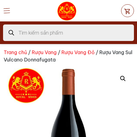
Chuyển
đến
nội
dung
Tìm
kiếm
sản
phẩm
Trang chủ
/
Rượu Vang
/
Rượu Vang Đỏ
/ Rượu Vang Sul
Vulcano Donnafugata