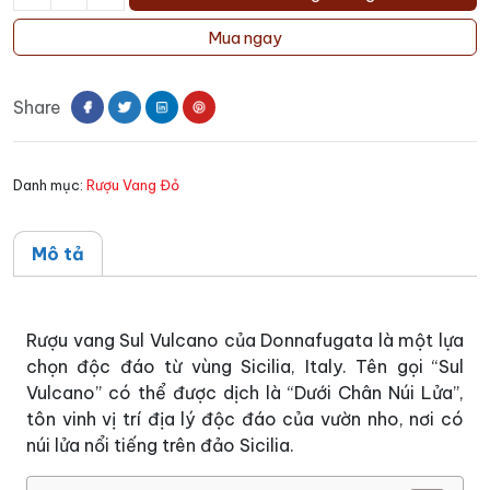
Rượu
Vang
Mua ngay
Sul
Vulcano
Share
Donnafugata
số
lượng
Danh mục:
Rượu Vang Đỏ
Mô tả
Rượu vang Sul Vulcano của Donnafugata là một lựa
chọn độc đáo từ vùng Sicilia, Italy. Tên gọi “Sul
Vulcano” có thể được dịch là “Dưới Chân Núi Lửa”,
tôn vinh vị trí địa lý độc đáo của vườn nho, nơi có
núi lửa nổi tiếng trên đảo Sicilia.