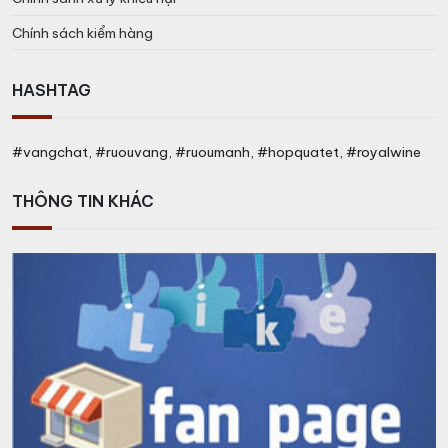
Chính sách kiểm hàng
HASHTAG
#vangchat, #ruouvang, #ruoumanh, #hopquatet, #royalwine
THÔNG TIN KHÁC