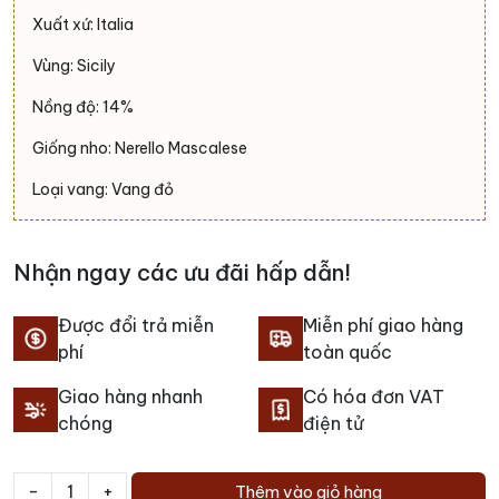
1.300.000 ₫.
là:
Xuất xứ: Italia
1.250.000 ₫.
Vùng: Sicily
Nồng độ: 14%
Giống nho: Nerello Mascalese
Loại vang: Vang đỏ
Nhận ngay các ưu đãi hấp dẫn!
Được đổi trả miễn
Miễn phí giao hàng
phí
toàn quốc
Giao hàng nhanh
Có hóa đơn VAT
chóng
điện tử
-
+
Thêm vào giỏ hàng