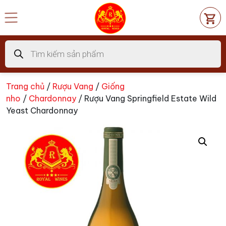
Chuyển
đến
nội
dung
Tìm
kiếm
sản
phẩm
Trang chủ
/
Rượu Vang
/
Giống
nho
/
Chardonnay
/ Rượu Vang Springfield Estate Wild
Yeast Chardonnay