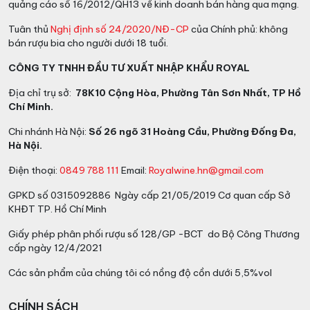
quảng cáo số 16/2012/QH13 về kinh doanh bán hàng qua mạng.
Tuân thủ
Nghị định số 24/2020/NĐ-CP
của Chính phủ: không
bán rượu bia cho người dưới 18 tuổi.
CÔNG TY TNHH ĐẦU TƯ XUẤT NHẬP KHẨU ROYAL
Địa chỉ trụ sở:
78K10 Cộng Hòa, Phường Tân Sơn Nhất, TP Hồ
Chí Minh.
Chi nhánh Hà Nội:
Số 26 ngõ 31 Hoàng Cầu, Phường Đống Đa,
Hà Nội.
Điện thoại:
0849 788 111
Email:
Royalwine.hn@gmail.com
GPKD số 0315092886 Ngày cấp 21/05/2019 Cơ quan cấp Sở
KHĐT TP. Hồ Chí Minh
Giấy phép phân phối rượu số 128/GP -BCT do Bộ Công Thương
cấp ngày 12/4/2021
Các sản phẩm của chúng tôi có nồng độ cồn dưới 5,5%vol
CHÍNH SÁCH