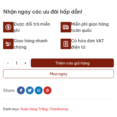
Nhận ngay các ưu đãi hấp dẫn!
Được đổi trả miễn
Miễn phí giao hàng
phí
toàn quốc
Giao hàng nhanh
Có hóa đơn VAT
chóng
điện tử
-
+
Thêm vào giỏ hàng
Rượu
Vang
Mua ngay
Springfield
Estate
Share
Wild
Yeast
Chardonnay
Danh mục:
Rượu Vang Trắng
,
Chardonnay
số
lượng