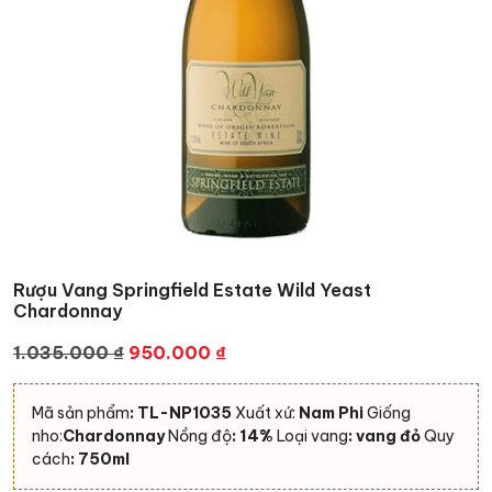
Rượu Vang Springfield Estate Wild Yeast
Chardonnay
Giá
Giá
1.035.000
₫
950.000
₫
gốc
hiện
là:
tại
Mã sản phẩm
: TL-NP1035
Xuất xứ:
Nam Phi
Giống
1.035.000 ₫.
là:
nho:
Chardonnay
Nồng độ
: 14%
Loại vang
: vang đỏ
Quy
950.000 ₫.
cách
: 750ml