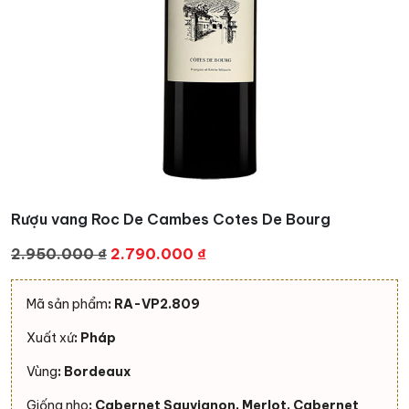
Rượu vang Roc De Cambes Cotes De Bourg
Giá
Giá
2.950.000
₫
2.790.000
₫
gốc
hiện
là:
tại
Mã sản phẩm
: RA-VP2.809
2.950.000 ₫.
là:
Xuất xứ
: Pháp
2.790.000 ₫.
Vùng
: Bordeaux
Giống nho
: Cabernet Sauvignon, Merlot, Cabernet