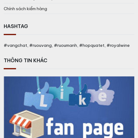
Chính sách kiểm hàng
HASHTAG
#vangchat, #ruouvang, #ruoumanh, #hopquatet, #royalwine
THÔNG TIN KHÁC