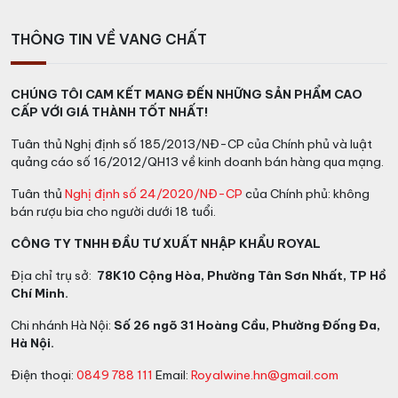
THÔNG TIN VỀ VANG CHẤT
CHÚNG TÔI CAM KẾT MANG ĐẾN NHỮNG SẢN PHẨM CAO
CẤP VỚI GIÁ THÀNH TỐT NHẤT!
Tuân thủ Nghị định số 185/2013/NĐ-CP của Chính phủ và luật
quảng cáo số 16/2012/QH13 về kinh doanh bán hàng qua mạng.
Tuân thủ
Nghị định số 24/2020/NĐ-CP
của Chính phủ: không
bán rượu bia cho người dưới 18 tuổi.
CÔNG TY TNHH ĐẦU TƯ XUẤT NHẬP KHẨU ROYAL
Địa chỉ trụ sở:
78K10 Cộng Hòa, Phường Tân Sơn Nhất, TP Hồ
Chí Minh.
Chi nhánh Hà Nội:
Số 26 ngõ 31 Hoàng Cầu, Phường Đống Đa,
Hà Nội.
Điện thoại:
0849 788 111
Email:
Royalwine.hn@gmail.com