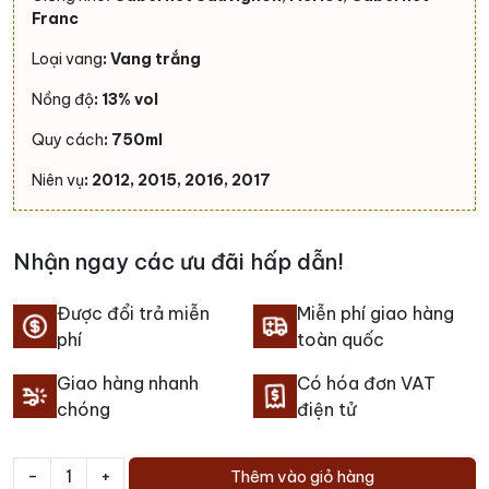
Franc
Loại vang
: Vang trắng
Nồng độ
: 13% vol
Quy cách
: 750ml
Niên vụ
: 2012, 2015, 2016, 2017
Nhận ngay các ưu đãi hấp dẫn!
Được đổi trả miễn
Miễn phí giao hàng
phí
toàn quốc
Giao hàng nhanh
Có hóa đơn VAT
chóng
điện tử
-
+
Thêm vào giỏ hàng
Rượu