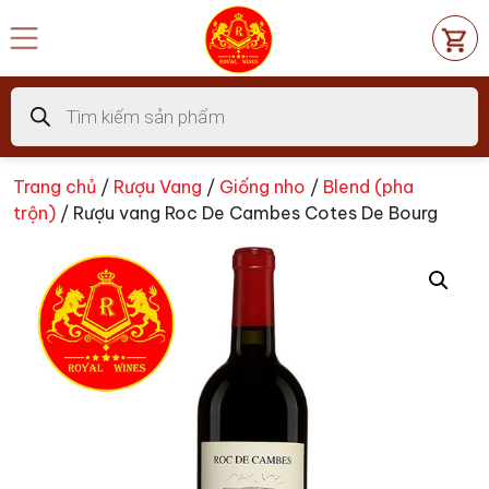
Chuyển
đến
nội
dung
Tìm
kiếm
sản
phẩm
Trang chủ
/
Rượu Vang
/
Giống nho
/
Blend (pha
trộn)
/ Rượu vang Roc De Cambes Cotes De Bourg