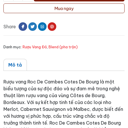
vang
Mua ngay
Roc
De
Share
Cambes
Cotes
De
Danh mục:
Rượu Vang Đỏ
,
Blend (pha trộn)
Bourg
số
lượng
Mô tả
Rượu vang Roc De Cambes Cotes De Bourg là một
biểu tượng của sự độc đáo và sự đam mê trong nghệ
thuật làm rượu vang của vùng Côtes de Bourg,
Bordeaux. Với sự kết hợp tinh tế của các loại nho
Merlot, Cabernet Sauvignon và Malbec, được biết đến
với hương vị phức hợp, cấu trúc vững chắc và độ
trưởng thành tinh tế. Roc De Cambes Cotes De Bourg