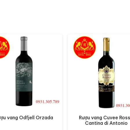
 Quận Tân Bình
Hotline:
0931305789
ạc, Bắc Từ Liêm
Hotline:
0849.788.111
ÁP
ngon khác.
ợu vang Odfjell Orzada
Rượu vang Cuvee Ros
Xem nhanh
Xem nhanh
Cantina di Antonio