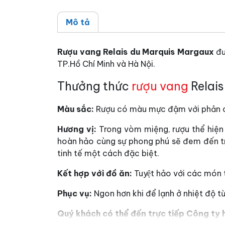
Mô tả
Rượu vang Relais du Marquis Margaux
đư
TP.Hồ Chí Minh và Hà Nội.
Thưởng thức
rượu vang
Relais
Màu sắc:
Rượu có màu mực đậm với phản c
Hương vị:
Trong vòm miệng, rượu thể hiện
hoàn hảo cùng sự phong phú sẽ đem đến t
tinh tế một cách đặc biệt.
Kết hợp với đồ ăn:
Tuyệt hảo với các mó
Phục vụ:
Ngon hơn khi để lạnh ở nhiệt độ từ
Quý khách có thể đến trực tiếp Công ty h