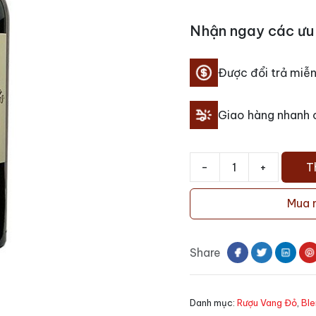
Nhận ngay các ưu 
Được đổi trả miễn
Giao hàng nhanh
-
+
T
Rượu
vang
Mua 
Relais
du
Marquis
Share
Margaux
số
lượng
Danh mục:
Rượu Vang Đỏ
,
Ble