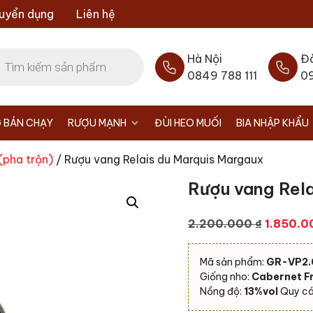
uyển dụng
Liên hệ
Hà Nội
Đ
0849 788 111
0
 BÁN CHẠY
RƯỢU MẠNH
ĐÙI HEO MUỐI
BIA NHẬP KHẨU
(pha trộn)
/ Rượu vang Relais du Marquis Margaux
Rượu vang Rela
Giá
2.200.000
₫
1.850.
gốc
là:
Mã sản phẩm:
GR-VP2
2.200.0
Giống nho:
Cabernet Fr
Nồng độ:
13%vol
Quy cá