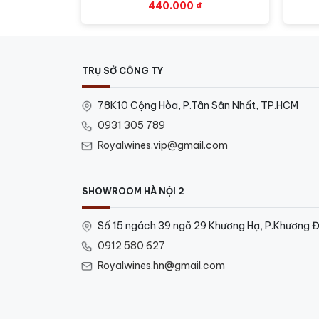
440.000
₫
TRỤ SỞ CÔNG TY
78K10 Cộng Hòa, P.Tân Sân Nhất, TP.HCM
0931 305 789
Royalwines.vip@gmail.com
SHOWROOM HÀ NỘI 2
Số 15 ngách 39 ngõ 29 Khương Hạ, P.Khương Đ
0912 580 627
Royalwines.hn@gmail.com