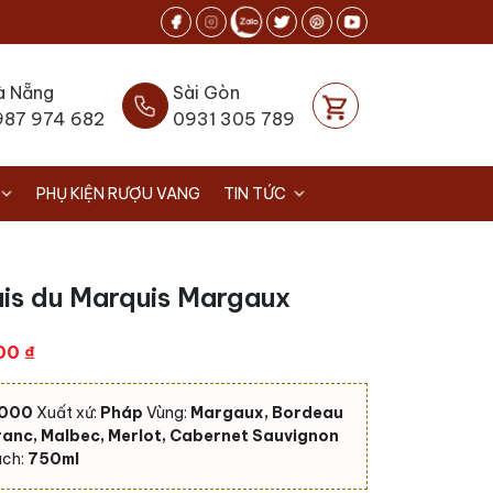
à Nẵng
Sài Gòn
987 974 682
0931 305 789
PHỤ KIỆN RƯỢU VANG
TIN TỨC
is du Marquis Margaux
Giá
000
₫
hiện
tại
.000
Xuất xứ:
Pháp
Vùng:
Margaux, Bordeau
00 ₫.
là:
anc, Malbec, Merlot, Cabernet Sauvignon
1.850.000 ₫.
ch:
750ml