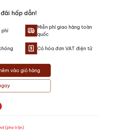
đãi hấp dẫn!
Miễn phí giao hàng toàn
 phí
quốc
 chóng
Có hóa đơn VAT điện tử
hêm vào giỏ hàng
ngay
nd (pha trộn)