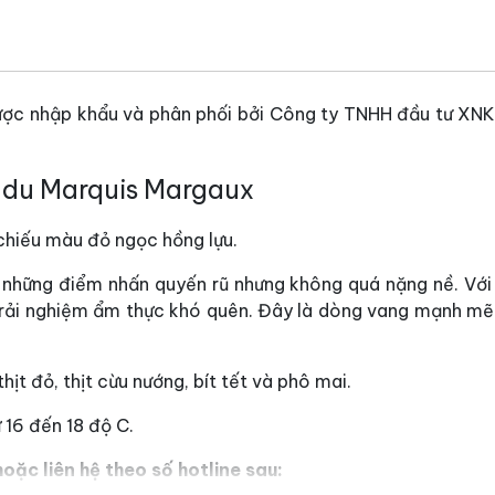
ợc nhập khẩu và phân phối bởi Công ty TNHH đầu tư XNK R
 du Marquis Margaux
hiếu màu đỏ ngọc hồng lựu.
 những điểm nhấn quyến rũ nhưng không quá nặng nề. Với
rải nghiệm ẩm thực khó quên. Đây là dòng vang mạnh mẽ 
n thịt đỏ, thịt cừu nướng,
bít tết và phô mai.
 16 đến 18 độ C.
oặc liên hệ theo số hotline sau: