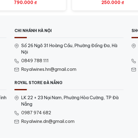
790.000
₫
250.000
₫
CHI NHÁNH HÀ NỘI
SH
Số 26 Ngõ 31 Hoàng Cầu, Phường Đống Đa, Hà
Nội
0849 788 111
Royalwines.hn@gmail.com
ROYAL STORE ĐÀ NẴNG
ình
LK 22 + 23 Nại Nam, Phường Hòa Cường, TP Đà
Nẵng
0987 974 682
Royalwine.dn@gmail.com