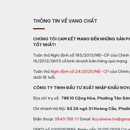
THÔNG TIN VỀ VANG CHẤT
CHÚNG TÔI CAM KẾT MANG ĐẾN NHỮNG SẢN P
TỐT NHẤT!
Tuân thủ Nghị định số 185/2013/NĐ-CP của Chính 
16/2012/QH13 về kinh doanh bán hàng qua mạng.
Tuân thủ
Nghị định số 24/2020/NĐ-CP
của Chính 
dưới 18 tuổi.
CÔNG TY TNHH ĐẦU TƯ XUẤT NHẬP KHẨU ROY
Địa chỉ trụ sở:
78K10 Cộng Hòa, Phường Tân Sơn 
Chi nhánh Hà Nội:
Số 26 ngõ 31 Hoàng Cầu, Phườn
Điện thoại:
0849 788 111
Email:
Royalwine.hn@gmai
GPKD số 0315092886 Ngày cấp 21/05/2019 Cơ qu