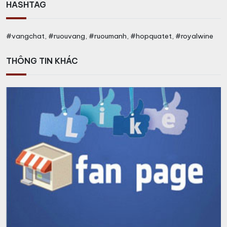
HASHTAG
#vangchat, #ruouvang, #ruoumanh, #hopquatet, #royalwine
THÔNG TIN KHÁC