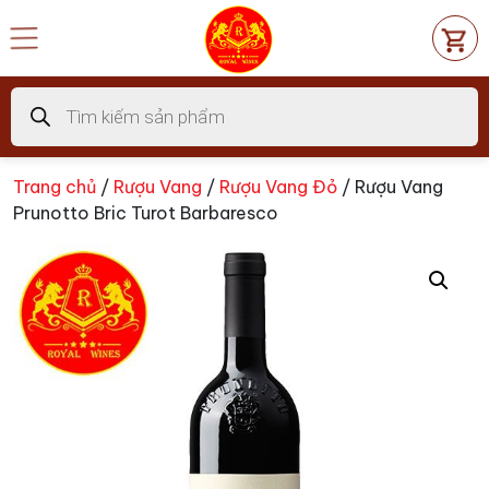
Chuyển
đến
nội
dung
Tìm
kiếm
sản
phẩm
Trang chủ
/
Rượu Vang
/
Rượu Vang Đỏ
/ Rượu Vang
Prunotto Bric Turot Barbaresco