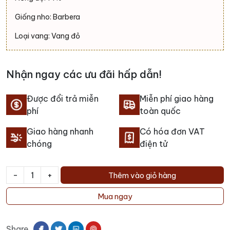
Giống nho: Barbera
Loại vang: Vang đỏ
Nhận ngay các ưu đãi hấp dẫn!
Được đổi trả miễn
Miễn phí giao hàng
phí
toàn quốc
Giao hàng nhanh
Có hóa đơn VAT
chóng
điện tử
-
+
Thêm vào giỏ hàng
Rượu
Vang
Mua ngay
Prunotto
Bric
Share
Turot