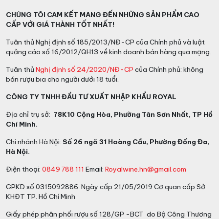
CHÚNG TÔI CAM KẾT MANG ĐẾN NHỮNG SẢN PHẨM CAO
CẤP VỚI GIÁ THÀNH TỐT NHẤT!
Tuân thủ Nghị định số 185/2013/NĐ-CP của Chính phủ và luật
quảng cáo số 16/2012/QH13 về kinh doanh bán hàng qua mạng.
Tuân thủ
Nghị định số 24/2020/NĐ-CP
của Chính phủ: không
bán rượu bia cho người dưới 18 tuổi.
CÔNG TY TNHH ĐẦU TƯ XUẤT NHẬP KHẨU ROYAL
Địa chỉ trụ sở:
78K10 Cộng Hòa, Phường Tân Sơn Nhất, TP Hồ
Chí Minh.
Chi nhánh Hà Nội:
Số 26 ngõ 31 Hoàng Cầu, Phường Đống Đa,
Hà Nội.
Điện thoại:
0849 788 111
Email:
Royalwine.hn@gmail.com
GPKD số 0315092886 Ngày cấp 21/05/2019 Cơ quan cấp Sở
KHĐT TP. Hồ Chí Minh
Giấy phép phân phối rượu số 128/GP -BCT do Bộ Công Thương