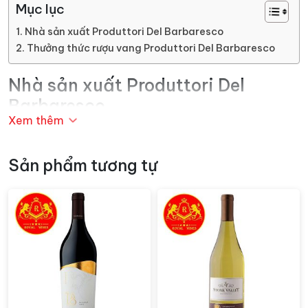
Mục lục
Nhà sản xuất Produttori Del Barbaresco
Thưởng thức rượu vang Produttori Del Barbaresco
Nhà sản xuất Produttori Del
Barbaresco
Xem thêm
Năm 1958, một nhóm các nhà sản xuất rượu vang nhỏ
tại Barbaresco, một làng nằm ở vùng Langhe của
Sản phẩm tương tự
Piedmont, Ý, đã quyết định hợp tác để tạo ra một cơ
sở sản xuất rượu vang cao cấp hơn. Mục tiêu của họ là
bảo vệ và nâng cao danh tiếng của rượu vang
Barbaresco, cũng như đảm bảo sự ổn định và chất
lượng trong quá trình sản xuất chung của ngôi làng.
Những nhà nông dân này đã hợp tác với nhau để chia
sẻ kiến thức, kỹ thuật và tài nguyên để sản xuất
rượu
vang
Barbaresco chất lượng cao. Họ đã thành lập