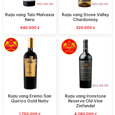
Produttori Del Barbaresco, một hợp tác xã với mục
tiêu sản xuất và tiếp thị các loại rượu vang Barbaresco
ra thị trường thế giới.
Rượu vang Talo Malvasia
Rượu vang Stone Valley
Xem nhanh
Xem nhanh
Nera
Chardonnay
Trải qua nhiều năm,
Produttori Del Barbaresco
đã
440.000
₫
320.000
₫
ngày càng tăng cường và phát triển. Họ đã đầu tư vào
việc nâng cấp kỹ thuật sản xuất và trang bị thiết bị
hiện đại để đảm bảo chất lượng sản phẩm. Đồng thời,
hợp tác xã này cũng mở rộng diện tích vườn nho và
tăng cường quản lý chất lượng trái nho để đảm bảo
nguồn nguyên liệu tốt nhất cho sản xuất rượu vang.
Thưởng thức rượu vang Produttori
Del Barbaresco
Dòng
Barbaresco
được làm từ những trái nho trên
Rượu vang Eremo San
Rượu vang Ironstone
Xem nhanh
Xem nhanh
riêng 1 thửa ruộng Pora rộng 10.7 héc ta, với hướng
Quirico Gold Nativ
Reserva Old Vine
nắng nam, tây nam, thổ nhưỡng đá vôi pha cát. Rượu
Zinfandel
làm từ 100% nho
Nebbiolo
, ủ 36 tháng trong thùng gỗ
1.750.000
₫
4.280.000
₫