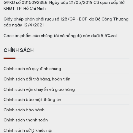
GPKD số 0315092886 Ngày cấp 21/05/2019 Cơ quan cấp Sở
KHĐT TP. Hồ Chí Minh
Giấy phép phân phối rượu số 128/GP -BCT do Bộ Công Thương
cấp ngày 12/4/2021
Các sản phẩm của chúng tôi có nồng độ cồn dưới 5,5%vol
CHÍNH SÁCH
Chính sách và quy định chung
Chính sách đổi trả hàng, hoàn tiền
Chính sách vận chuyển và giao hàng
Chính sách bảo mật thông tin
Chính sách bảo hành
Chính sách thanh toán
Chính sánh xử lý khiếu nại