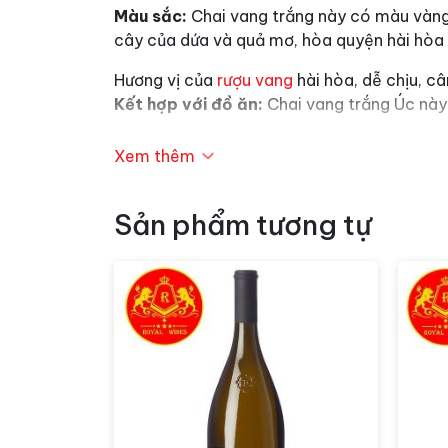
Màu sắc:
Chai vang trắng này có màu vàng 
cây của dứa và quả mơ, hòa quyện hài hòa 
Hương vị của
rượu vang
hài hòa, dễ chịu, câ
Kết hợp với đồ ăn:
Chai vang trắng Úc này
Phục vụ
: Thưởng thức ngon hơn khi ướp lạn
Xem thêm
Sản phẩm tương tự