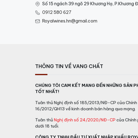
Số 15 ngách 39 ngõ 29 Khương Hạ, P.Khương Đ
0912 580 627
Royalwines.hn@gmail.com
THÔNG TIN VỀ VANG CHẤT
CHÚNG TÔI CAM KẾT MANG ĐẾN NHỮNG SẢN P
TỐT NHẤT!
Tuân thủ Nghị định số 185/2013/NĐ-CP của Chính 
16/2012/QH13 về kinh doanh bán hàng qua mạng.
Tuân thủ
Nghị định số 24/2020/NĐ-CP
của Chính 
dưới 18 tuổi.
CÔNG TY TNHH ĐẦU TƯ XUẤT NHẬP KHẨU ROY