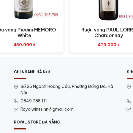
ợu vang Piccini MEMORO
Rượu vang PAUL LOR
Xem nhanh
Xem nhanh
White
Chardonnay
450.000
₫
470.000
₫
CHI NHÁNH HÀ NỘI
SH
Số 26 Ngõ 31 Hoàng Cầu, Phường Đống Đa, Hà
Nội
0849 788 111
Royalwines.hn@gmail.com
ROYAL STORE ĐÀ NẴNG