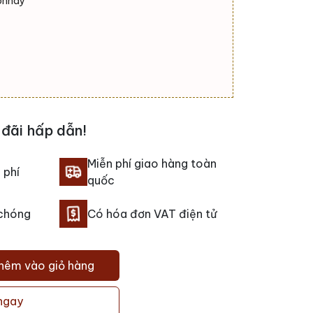
onnay
đãi hấp dẫn!
Miễn phí giao hàng toàn
 phí
quốc
 chóng
Có hóa đơn VAT điện tử
hêm vào giỏ hàng
ngay