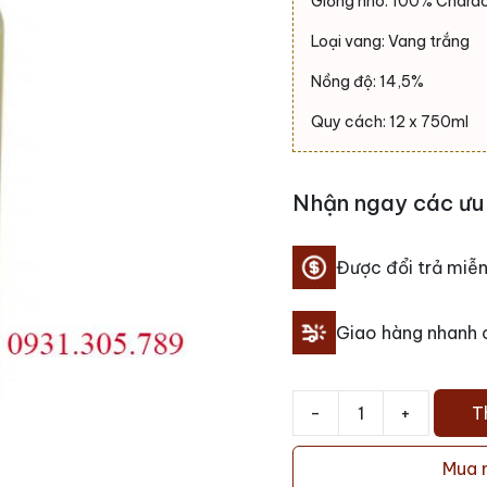
Giống nho: 100% Chard
Loại vang: Vang trắng
Nồng độ: 14,5%
Quy cách: 12 x 750ml
Nhận ngay các ưu 
Được đổi trả miễn
Giao hàng nhanh
-
+
T
Rượu
vang
Mua 
PAVO