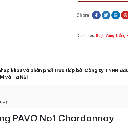
No1
Chardonnay
Share
số
lượng
Danh mục:
Rượu Vang Trắng
,
ập khẩu và phân phối trực tiếp bởi Công ty TNHH đầu
CM và Hà Nội
nnay
ang PAVO No1 Chardonnay