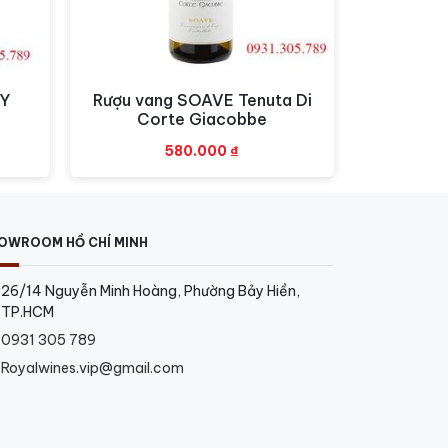
RY
Rượu vang SOAVE Tenuta Di
Xem nhanh
Corte Giacobbe
580.000
₫
OWROOM HỒ CHÍ MINH
26/14 Nguyễn Minh Hoàng, Phường Bảy Hiền,
TP.HCM
0931 305 789
Royalwines.vip@gmail.com