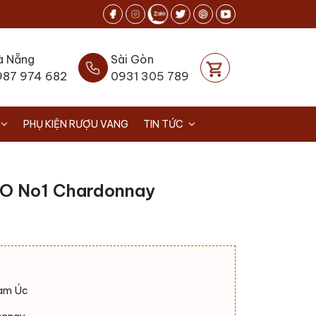
à Nẵng
Sài Gòn
987 974 682
0931 305 789
PHỤ KIỆN RƯỢU VANG
TIN TỨC
O No1 Chardonnay
nam Úc