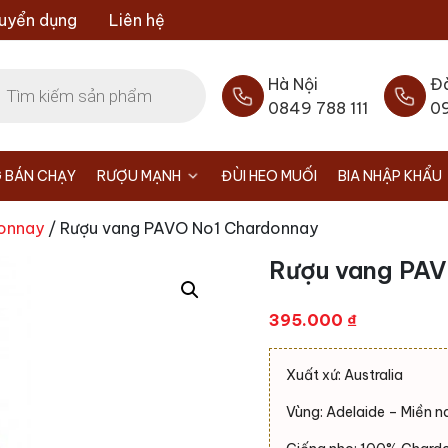
uyển dụng
Liên hệ
Hà Nội
Đ
0849 788 111
0
 BÁN CHẠY
RƯỢU MẠNH
ĐÙI HEO MUỐI
BIA NHẬP KHẨU
onnay
/ Rượu vang PAVO No1 Chardonnay
Rượu vang PAV
395.000
₫
Xuất xứ: Australia
Vùng: Adelaide – Miền 