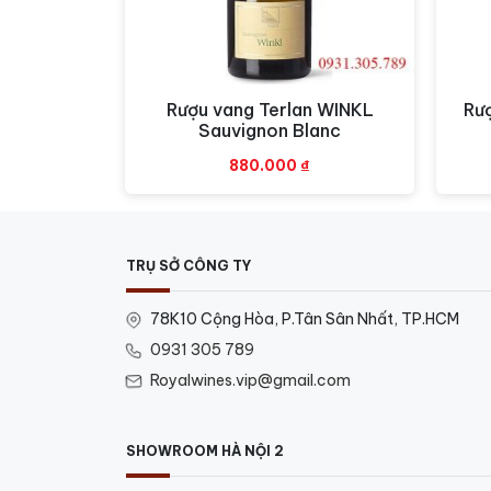
Rượu vang Terlan WINKL
Rư
Xem nhanh
Sauvignon Blanc
880.000
₫
TRỤ SỞ CÔNG TY
78K10 Cộng Hòa, P.Tân Sân Nhất, TP.HCM
0931 305 789
Royalwines.vip@gmail.com
SHOWROOM HÀ NỘI 2