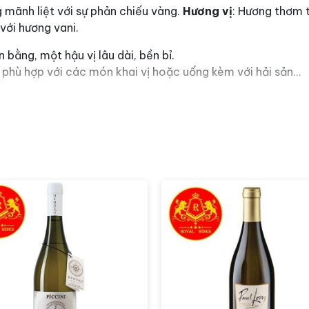
mãnh liệt với sự phản chiếu vàng.
Hương vị
: Hương thơm t
với hương vani.
n bằng, một hậu vị lâu dài, bền bỉ.
 phù hợp với các món khai vị hoặc uống kèm với hải sản…
h ở nhiệt độ 8 – 10 độ C