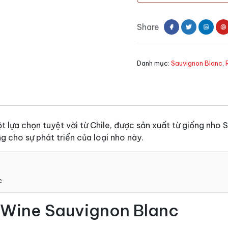
Wine
Sauvignon
Share
Blanc
số
lượng
Danh mục:
Sauvignon Blanc
,
 lựa chọn tuyệt vời từ Chile, được sản xuất từ giống nho
ởng cho sự phát triển của loại nho này.
c
 Wine Sauvignon Blanc