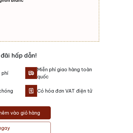
gnon Blanc
đãi hấp dẫn!
Miễn phí giao hàng toàn
 phí
quốc
 chóng
Có hóa đơn VAT điện tử
hêm vào giỏ hàng
ngay