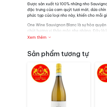
Được sản xuất từ 100% những nho Sauvignon
đặc trưng của cam quýt tươi mát, dứa chín
phức tạp của loại nho này, khiến cho mỗi gi
One Wine Sauvignon Blanc là sự hòa quyện 
chút hương vị thảo mộc nhẹ nhàng. Đây là 
những ai thưởng thức
Xem thêm
Lựa chọn tuyệt vời để thưởng thức cùng các
Khuyến khích sử dụng rượu ở nhiệt độ 12-16
Sản phẩm tương tự