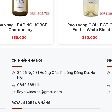
ợu vang LEAPING HORSE
Rượu vang COLLECTI
Xem nhanh
Xem nhanh
Chardonnay
Fantini White Blend
335.000
₫
380.000
₫
CHI NHÁNH HÀ NỘI
SH
Số 26 Ngõ 31 Hoàng Cầu, Phường Đống Đa, Hà
Nội
0849 788 111
Royalwines.hn@gmail.com
ROYAL STORE ĐÀ NẴNG