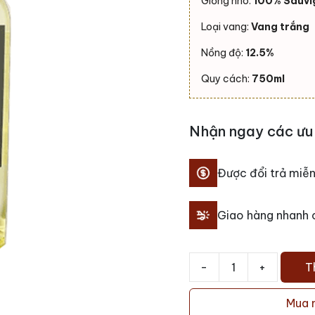
Giống nho:
100% Sauvi
Loại vang:
Vang trắng
Nồng độ:
12.5%
Quy cách:
750ml
Nhận ngay các ưu 
Được đổi trả miễn
Giao hàng nhanh
-
+
T
Rượu
vang
Mua 
One