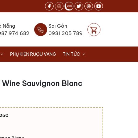
à Nẵng
Sài Gòn
987 974 682
0931 305 789
PHỤ KIỆN RƯỢU VANG
TIN TỨC
 Wine Sauvignon Blanc
250