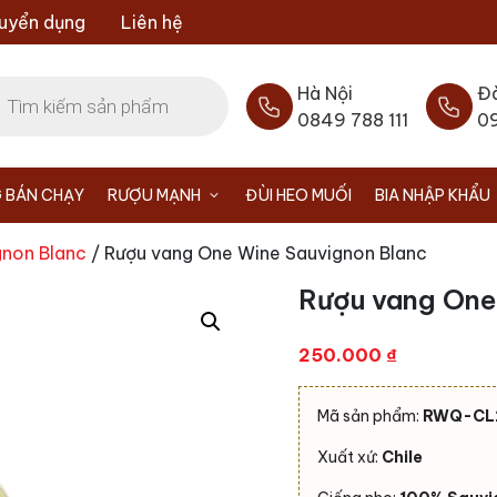
uyển dụng
Liên hệ
Hà Nội
Đ
0849 788 111
0
 BÁN CHẠY
RƯỢU MẠNH
ĐÙI HEO MUỐI
BIA NHẬP KHẨU
gnon Blanc
/ Rượu vang One Wine Sauvignon Blanc
Rượu vang One
250.000
₫
Mã sản phẩm:
RWQ-CL
Xuất xứ:
Chile