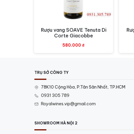
Rượu vang SOAVE Tenuta Di
Rư
Xem nhanh
Corte Giacobbe
580.000
₫
TRỤ SỞ CÔNG TY
78K10 Cộng Hòa, P.Tân Sân Nhất, TP.HCM
0931 305 789
Royalwines.vip@gmail.com
SHOWROOM HÀ NỘI 2