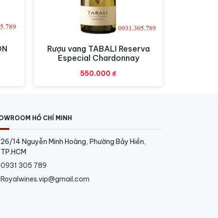
ON
Rượu vang TABALI Reserva
Xem nhanh
Especial Chardonnay
550.000
₫
OWROOM HỒ CHÍ MINH
26/14 Nguyễn Minh Hoàng, Phường Bảy Hiền,
TP.HCM
0931 305 789
Royalwines.vip@gmail.com