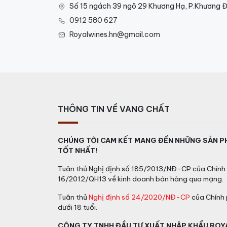
Số 15 ngách 39 ngõ 29 Khương Hạ, P.Khương Đ
0912 580 627
Royalwines.hn@gmail.com
THÔNG TIN VỀ VANG CHẤT
CHÚNG TÔI CAM KẾT MANG ĐẾN NHỮNG SẢN P
TỐT NHẤT!
Tuân thủ Nghị định số 185/2013/NĐ-CP của Chính 
16/2012/QH13 về kinh doanh bán hàng qua mạng.
Tuân thủ
Nghị định số 24/2020/NĐ-CP
của Chính 
dưới 18 tuổi.
CÔNG TY TNHH ĐẦU TƯ XUẤT NHẬP KHẨU ROY