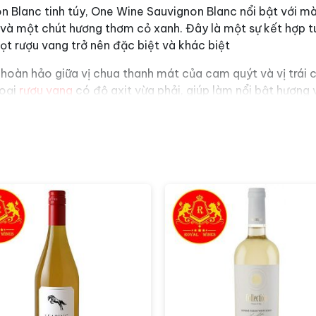
 Blanc tinh túy, One Wine Sauvignon Blanc nổi bật với m
 và một chút hương thơm cỏ xanh. Đây là một sự kết hợp t
ọt rượu vang trở nên đặc biệt và khác biệt
hoàn hảo giữa vị chua thanh mát của cam quýt và vị trái c
loại
rượu vang
có độ axit vừa phải, giúp làm nổi bật hương 
 món hải sản tươi sống, salad rau xanh, hoặc làm rượu nền
 độ C.