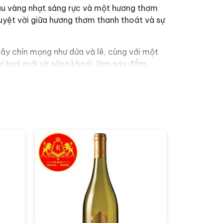
àu vàng nhạt sáng rực và một hương thơm
uyệt vời giữa hương thơm thanh thoát và sự
ây chín mọng như dứa và lê, cùng với một
vị tươi mới và sảng khoái, làm say đắm
 cho các buổi gặp gỡ bạn bè và gia đình.