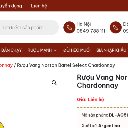
uyển dụng
Liên hệ
Hà Nội
Đ
0849 788 111
0
 BÁN CHẠY
RƯỢU MẠNH
ĐÙI HEO MUỐI
BIA NHẬP KHẨU
onnay
/ Rượu Vang Norton Barrel Select Chardonnay
Rượu Vang Nort
Chardonnay
Giá: Liên hệ
Mã sản phẩm:
DL-AG5
Xuất xứ:
Argentina