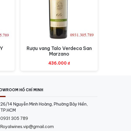
RY
Rượu vang Talo Verdeca San
Xem nhanh
Marzano
436.000
₫
OWROOM HỒ CHÍ MINH
26/14 Nguyễn Minh Hoàng, Phường Bảy Hiền,
TP.HCM
0931 305 789
Royalwines.vip@gmail.com