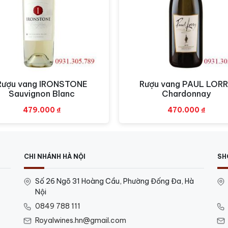
Rượu vang IRONSTONE
Rượu vang PAUL LOR
Xem nhanh
Xem nhanh
Sauvignon Blanc
Chardonnay
479.000
₫
470.000
₫
CHI NHÁNH HÀ NỘI
SH
Số 26 Ngõ 31 Hoàng Cầu, Phường Đống Đa, Hà
Nội
0849 788 111
Royalwines.hn@gmail.com