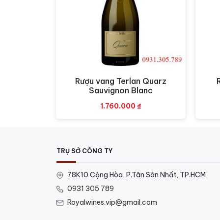
Rượu vang Terlan Quarz
Xem nhanh
Sauvignon Blanc
1.760.000
₫
TRỤ SỞ CÔNG TY
78K10 Cộng Hòa, P.Tân Sân Nhất, TP.HCM
0931 305 789
Royalwines.vip@gmail.com