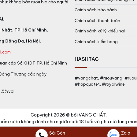
phủ: không bán rượu bia cho người
Chính sách bảo hành
AL
Chính sách thanh toán
Nhất, TP Hồ Chí Minh.
Chính sánh xử lý khiếu nại
g Đống Đa, Hà Nội.
Chính sách kiểm hàng
l.com
HASHTAG
an cấp Sở KHĐT TP. Hồ Chí Minh
 Công Thương cấp ngày
#vangchat, #ruouvang, #ruo
#hopquatet, #royalwine
5,5%vol
Copyright 2026 © bởi VANG CHẤT.
hẩm rượu không dành cho người dưới 18 tuổi và phụ nữ đang mang
Sài Gòn
Zalo