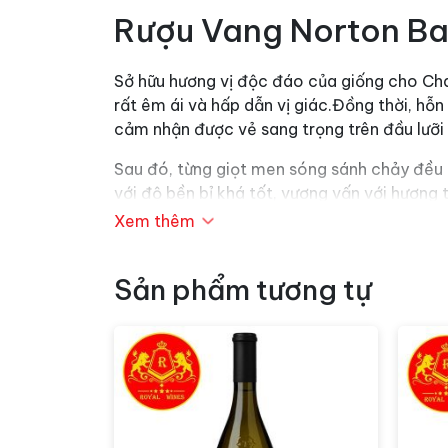
Rượu Vang Norton Ba
Sở hữu hương vị độc đáo của giống cho Ch
rất êm ái và hấp dẫn vị giác.Đồng thời, hỗ
cảm nhận được vẻ sang trọng trên đầu lưỡi v
Sau đó, từng giọt men sóng sánh chảy đều 
với độ bền bỉ khá tốt, vương vấn với hương 
hoạt.
Rượu vang
sẽ thơm ngon đúng chuẩn kh
Xem thêm
Sản phẩm tương tự