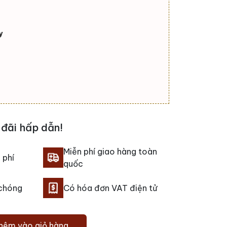
y
đãi hấp dẫn!
Miễn phí giao hàng toàn
 phí
quốc
 chóng
Có hóa đơn VAT điện tử
hêm vào giỏ hàng