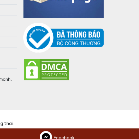
umanh,
 thai.
Facebook