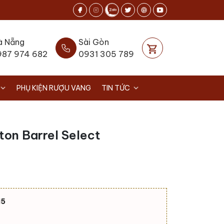
à Nẵng
Sài Gòn
987 974 682
0931 305 789
PHỤ KIỆN RƯỢU VANG
TIN TỨC
on Barrel Select
15