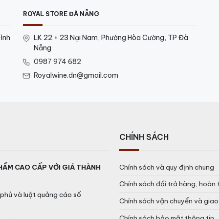
ROYAL STORE ĐÀ NẴNG
ình
LK 22 + 23 Nại Nam, Phường Hòa Cường, TP Đà
Nẵng
0987 974 682
Royalwine.dn@gmail.com
CHÍNH SÁCH
HẨM CAO CẤP VỚI GIÁ THÀNH
Chính sách và quy định chung
Chính sách đổi trả hàng, hoàn 
phủ và luật quảng cáo số
Chính sách vận chuyển và gia
Chính sách bảo mật thông tin