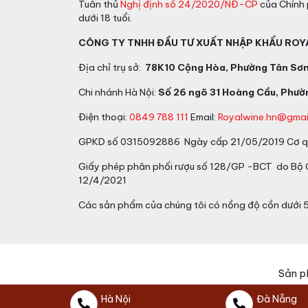
Tuân thủ
Nghị định số 24/2020/NĐ-CP
của Chính 
dưới 18 tuổi.
CÔNG TY TNHH ĐẦU TƯ XUẤT NHẬP KHẨU ROY
Địa chỉ trụ sở:
78K10 Cộng Hòa, Phường Tân Sơn 
Chi nhánh Hà Nội:
Số 26 ngõ 31 Hoàng Cầu, Phườn
Điện thoại:
0849 788 111
Email:
Royalwine.hn@gmai
GPKD số 0315092886 Ngày cấp 21/05/2019 Cơ qu
Giấy phép phân phối rượu số 128/GP -BCT do Bộ
12/4/2021
Các sản phẩm của chúng tôi có nồng độ cồn dưới 
Sản p
Hà Nội
Đà Nẵng