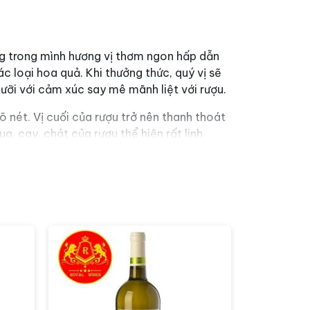
g trong mình hương vị thơm ngon hấp dẫn
 loại hoa quả. Khi thưởng thức, quý vị sẽ
lưỡi với cảm xúc say mê mãnh liệt với rượu.
nét. Vị cuối của rượu trở nên thanh thoát
a, cay, chát của rượu thể hiện rất linh