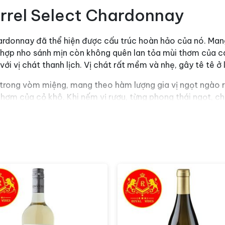
rrel Select Chardonnay
ardonnay đã thể hiện được cấu trúc hoàn hảo của nó. Man
n hợp nho sánh mịn còn không quên lan tỏa mùi thơm của các
ới vị chát thanh lịch. Vị chát rất mềm và nhẹ, gây tê tê ở 
trong vòm miệng, mang theo hàm lượng gia vị ngọt ngào rõ 
thơm của cỏ khô. Khi nếm vị rượu, từng phong thái ngọt, chu
i được phục vụ ở nhiệt độ 12 – 16 độ C.