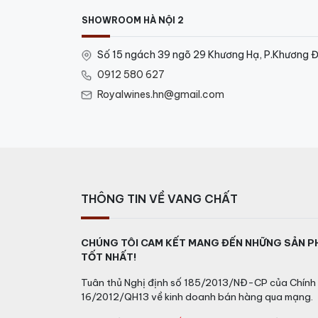
SHOWROOM HÀ NỘI 2
Số 15 ngách 39 ngõ 29 Khương Hạ, P.Khương Đ
0912 580 627
Royalwines.hn@gmail.com
THÔNG TIN VỀ VANG CHẤT
CHÚNG TÔI CAM KẾT MANG ĐẾN NHỮNG SẢN P
TỐT NHẤT!
Tuân thủ Nghị định số 185/2013/NĐ-CP của Chính 
16/2012/QH13 về kinh doanh bán hàng qua mạng.