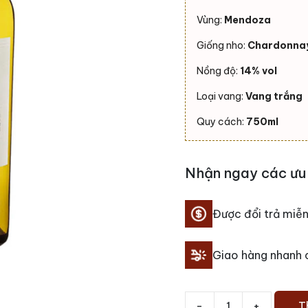
Vùng:
Mendoza
Giống nho:
Chardonna
Nồng độ:
14% vol
Loại vang:
Vang trắng
Quy cách:
750ml
Nhận ngay các ưu 
Được đổi trả miễn
Giao hàng nhanh
-
+
T