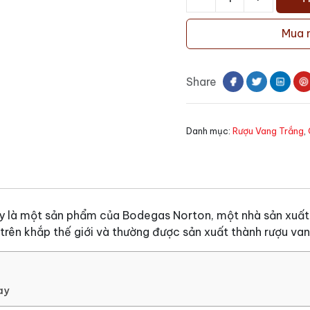
Rượu
Vang
Mua 
Norton
Barrel
Select
Share
Chardonnay
số
lượng
Danh mục:
Rượu Vang Trắng
,
 là một sản phẩm của Bodegas Norton, một nhà sản xuất r
trên khắp thế giới và thường được sản xuất thành rượu van
ay