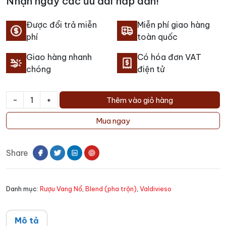
Nhận ngay các ưu đãi hấp dẫn!
Được đổi trả miễn
Miễn phí giao hàng
phí
toàn quốc
Giao hàng nhanh
Có hóa đơn VAT
chóng
điện tử
-
+
Thêm vào giỏ hàng
Rượu
Vang
Mua ngay
Nổ
Valdivieso
Share
Sparking
Extra
số
Danh mục:
Rượu Vang Nổ
,
Blend (pha trộn)
,
Valdivieso
lượng
Mô tả