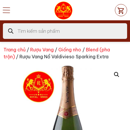
Chuyển
đến
nội
dung
Tìm
kiếm
sản
phẩm
Trang chủ
/
Rượu Vang
/
Giống nho
/
Blend (pha
trộn)
/ Rượu Vang Nổ Valdivieso Sparking Extra