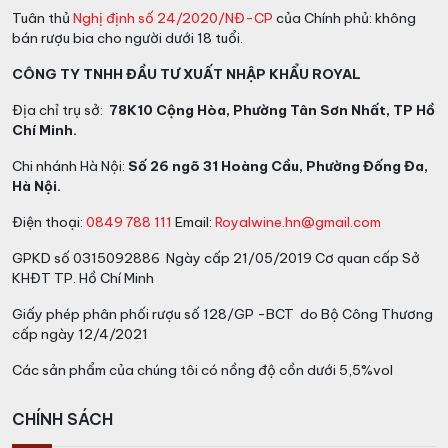
Tuân thủ
Nghị định số 24/2020/NĐ-CP
của Chính phủ: không
bán rượu bia cho người dưới 18 tuổi.
CÔNG TY TNHH ĐẦU TƯ XUẤT NHẬP KHẨU ROYAL
Địa chỉ trụ sở:
78K10 Cộng Hòa, Phường Tân Sơn Nhất, TP Hồ
Chí Minh.
Chi nhánh Hà Nội:
Số 26 ngõ 31 Hoàng Cầu, Phường Đống Đa,
Hà Nội.
Điện thoại:
0849 788 111
Email:
Royalwine.hn@gmail.com
GPKD số 0315092886 Ngày cấp 21/05/2019 Cơ quan cấp Sở
KHĐT TP. Hồ Chí Minh
Giấy phép phân phối rượu số 128/GP -BCT do Bộ Công Thương
cấp ngày 12/4/2021
Các sản phẩm của chúng tôi có nồng độ cồn dưới 5,5%vol
CHÍNH SÁCH