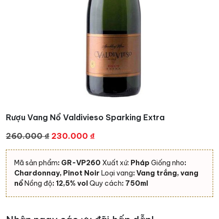
Rượu Vang Nổ Valdivieso Sparking Extra
Giá
Giá
260.000
₫
230.000
₫
gốc
hiện
là:
tại
Mã sản phẩm
: GR-VP260
Xuất xứ:
Pháp
Giống nho
:
260.000 ₫.
là:
Chardonnay, Pinot Noir
Loại vang
: Vang trắng, vang
230.000 ₫.
nổ
Nồng độ
: 12,5% vol
Quy cách
: 750ml