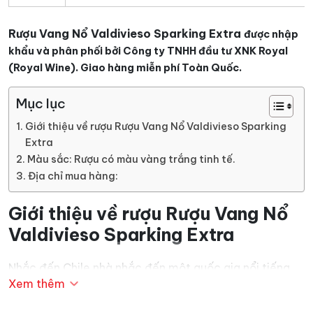
Rượu Vang Nổ Valdivieso Sparking Extra
được nhập
khẩu và phân phối bởi Công ty TNHH đầu tư XNK Royal
(Royal Wine). Giao hàng miễn phí Toàn Quốc.
Mục lục
Giới thiệu về rượu Rượu Vang Nổ Valdivieso Sparking
Extra
Màu sắc: Rượu có màu vàng trắng tinh tế.
Địa chỉ mua hàng:
Giới thiệu về rượu Rượu Vang Nổ
Valdivieso Sparking Extra
Nhắc đến Chile nhà nhắc đến một quốc gia nổi tiếng
Xem thêm
trên thế giới về lĩnh vực sản xuất rượu vang. Sở dĩ
rượu
vang
Chile được có mặt ở hầu khắp các thị trường