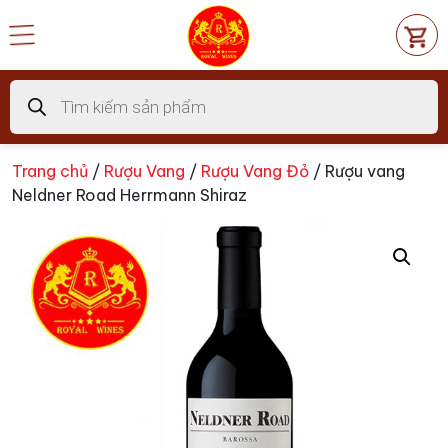
Chuyển
đến
nội
dung
Tìm
kiếm
sản
phẩm
Trang chủ
/
Rượu Vang
/
Rượu Vang Đỏ
/ Rượu vang
Neldner Road Herrmann Shiraz