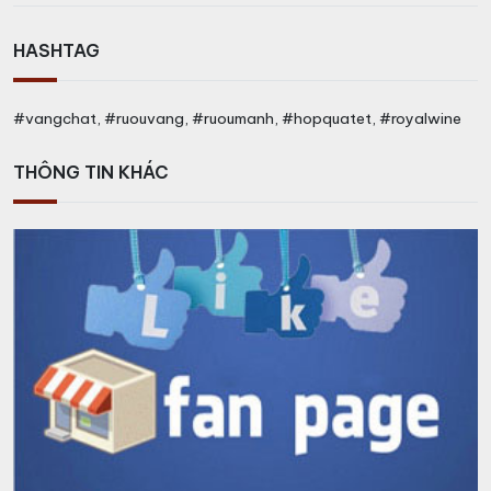
HASHTAG
#vangchat, #ruouvang, #ruoumanh, #hopquatet, #royalwine
THÔNG TIN KHÁC