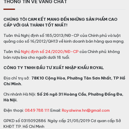
THÔNG TIN VỀ VANG CHẤT
thịt bò bít tết, sườn cừu nướng
Phục vụ:
Nhiệt độ tuyệt vời nhất để thưởng thức rượu
CHÚNG TÔI CAM KẾT MANG ĐẾN NHỮNG SẢN PHẨM CAO
là 16 đến 18 độ C.
CẤP VỚI GIÁ THÀNH TỐT NHẤT!
Từ khóa tìm kiếm: Rượu vang Úc, Rượu vang đỏ..
Tuân thủ Nghị định số 185/2013/NĐ-CP của Chính phủ và luật
quảng cáo số 16/2012/QH13 về kinh doanh bán hàng qua mạng.
Tuân thủ
Nghị định số 24/2020/NĐ-CP
của Chính phủ: không
bán rượu bia cho người dưới 18 tuổi.
CÔNG TY TNHH ĐẦU TƯ XUẤT NHẬP KHẨU ROYAL
Địa chỉ trụ sở:
78K10 Cộng Hòa, Phường Tân Sơn Nhất, TP Hồ
Chí Minh.
Chi nhánh Hà Nội:
Số 26 ngõ 31 Hoàng Cầu, Phường Đống Đa,
Hà Nội.
Điện thoại:
0849 788 111
Email:
Royalwine.hn@gmail.com
GPKD số 0315092886 Ngày cấp 21/05/2019 Cơ quan cấp Sở
KHĐT TP. Hồ Chí Minh