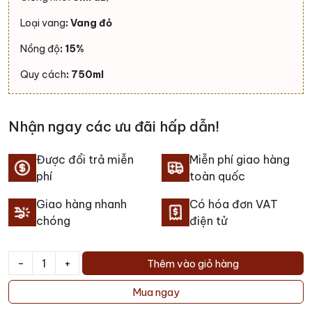
Loại vang
: Vang đỏ
Nồng độ
: 15%
Quy cách
: 750ml
Nhận ngay các ưu đãi hấp dẫn!
Được đổi trả miễn
Miễn phí giao hàng
phí
toàn quốc
Giao hàng nhanh
Có hóa đơn VAT
chóng
điện tử
-
+
Thêm vào giỏ hàng
Rượu
vang
Mua ngay
Neldner