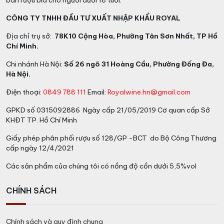
bán rượu bia cho người dưới 18 tuổi.
CÔNG TY TNHH ĐẦU TƯ XUẤT NHẬP KHẨU ROYAL
Địa chỉ trụ sở:
78K10 Cộng Hòa, Phường Tân Sơn Nhất, TP Hồ
Chí Minh.
Chi nhánh Hà Nội:
Số 26 ngõ 31 Hoàng Cầu, Phường Đống Đa,
Hà Nội.
Điện thoại:
0849 788 111
Email:
Royalwine.hn@gmail.com
GPKD số 0315092886 Ngày cấp 21/05/2019 Cơ quan cấp Sở
KHĐT TP. Hồ Chí Minh
Giấy phép phân phối rượu số 128/GP -BCT do Bộ Công Thương
cấp ngày 12/4/2021
Các sản phẩm của chúng tôi có nồng độ cồn dưới 5,5%vol
CHÍNH SÁCH
Chính sách và quy định chung