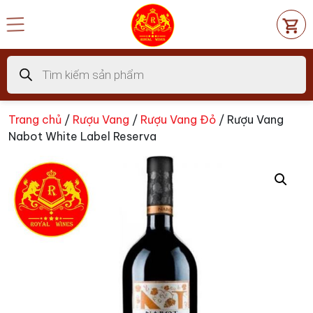
Chuyển
đến
nội
dung
Tìm
kiếm
sản
phẩm
Trang chủ
/
Rượu Vang
/
Rượu Vang Đỏ
/ Rượu Vang
Nabot White Label Reserva