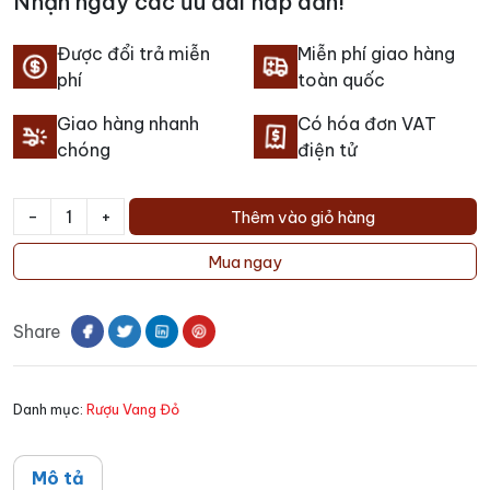
Nhận ngay các ưu đãi hấp dẫn!
Được đổi trả miễn
Miễn phí giao hàng
phí
toàn quốc
Giao hàng nhanh
Có hóa đơn VAT
chóng
điện tử
-
+
Thêm vào giỏ hàng
Rượu
Vang
Mua ngay
Nabot
White
Share
Label
Reserva
số
Danh mục:
Rượu Vang Đỏ
lượng
Mô tả