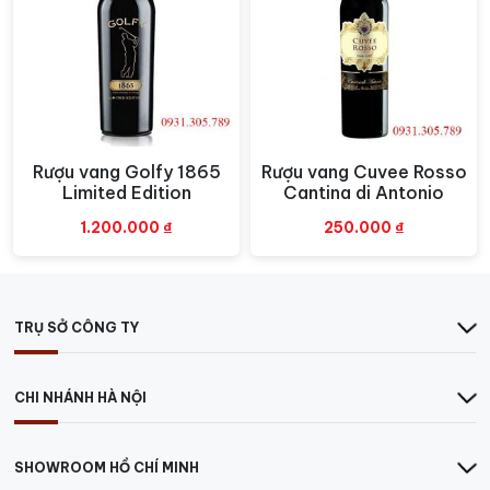
Tại TP.HCM:
78/k10 Cộng Hòa, P.4, Quận Tân Bình
Hotline:
0931305789
Tại Hà Nội:
65 Nguyễn Xuân Khoát, Ngoại Giao
Đoàn
Hotline:
0849.788.111
>>>> Các loại
RƯỢU VANG
ngon khác
Rượu vang Golfy 1865
Rượu vang Cuvee Rosso
Xem nhanh
Xem nhanh
Limited Edition
Cantina di Antonio
1.200.000
₫
250.000
₫
TRỤ SỞ CÔNG TY
CHI NHÁNH HÀ NỘI
SHOWROOM HỒ CHÍ MINH