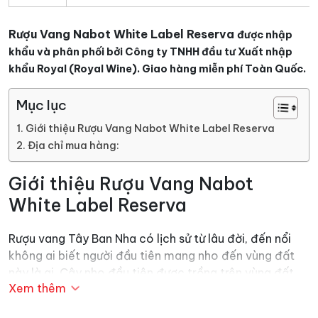
Rượu Vang Nabot White Label Reserva
được nhập
khẩu và phân phối bởi Công ty TNHH đầu tư Xuất nhập
khẩu Royal (Royal Wine). Giao hàng miễn phí Toàn Quốc.
Mục lục
Giới thiệu Rượu Vang Nabot White Label Reserva
Địa chỉ mua hàng:
Giới thiệu Rượu Vang Nabot
White Label Reserva
Rượu vang Tây Ban Nha có lịch sử từ lâu đời, đến nổi
không ai biết người đầu tiên mang nho đến vùng đất
này là ai. Cây nho đầu tiên được trồng trên vùng đất
Xem thêm
này khoảng từ 4000 – 3000 năm TCN. Nghề trồng nho
đã được thiết lập.
Rượu vang
của nước này đã được