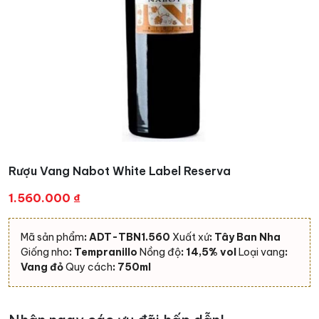
Rượu Vang Nabot White Label Reserva
1.560.000
₫
Mã sản phẩm
: ADT-TBN1.560
Xuất xứ
: Tây Ban Nha
Giống nho
: Tempranillo
Nồng độ
: 14,5% vol
Loại vang
:
Vang đỏ
Quy cách
: 750ml