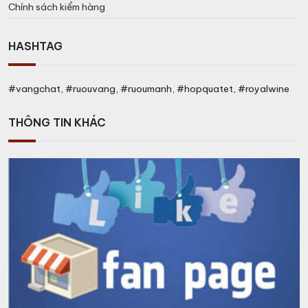
Chính sách kiểm hàng
HASHTAG
#vangchat, #ruouvang, #ruoumanh, #hopquatet, #royalwine
THÔNG TIN KHÁC