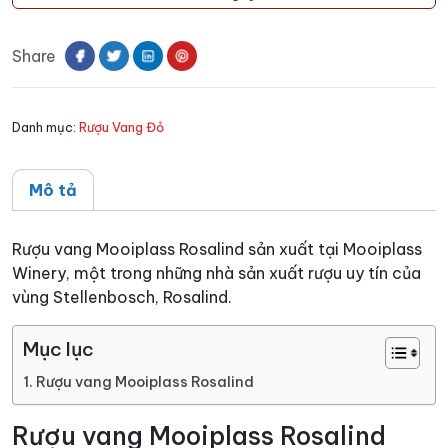
Mooiplass
Rosalind
Share
số
lượng
Danh mục:
Rượu Vang Đỏ
Mô tả
Rượu vang Mooiplass Rosalind sản xuất tại Mooiplass
Winery, một trong những nhà sản xuất rượu uy tín của
vùng Stellenbosch, Rosalind.
Mục lục
Rượu vang Mooiplass Rosalind
Rượu vang Mooiplass Rosalind