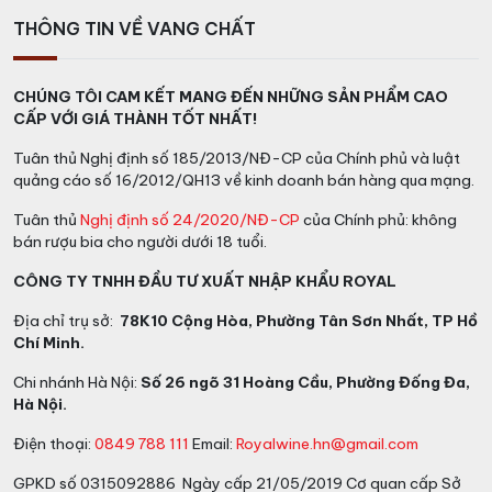
THÔNG TIN VỀ VANG CHẤT
CHÚNG TÔI CAM KẾT MANG ĐẾN NHỮNG SẢN PHẨM CAO
CẤP VỚI GIÁ THÀNH TỐT NHẤT!
Tuân thủ Nghị định số 185/2013/NĐ-CP của Chính phủ và luật
quảng cáo số 16/2012/QH13 về kinh doanh bán hàng qua mạng.
Tuân thủ
Nghị định số 24/2020/NĐ-CP
của Chính phủ: không
bán rượu bia cho người dưới 18 tuổi.
CÔNG TY TNHH ĐẦU TƯ XUẤT NHẬP KHẨU ROYAL
Địa chỉ trụ sở:
78K10 Cộng Hòa, Phường Tân Sơn Nhất, TP Hồ
Chí Minh.
Chi nhánh Hà Nội:
Số 26 ngõ 31 Hoàng Cầu, Phường Đống Đa,
Hà Nội.
Điện thoại:
0849 788 111
Email:
Royalwine.hn@gmail.com
GPKD số 0315092886 Ngày cấp 21/05/2019 Cơ quan cấp Sở