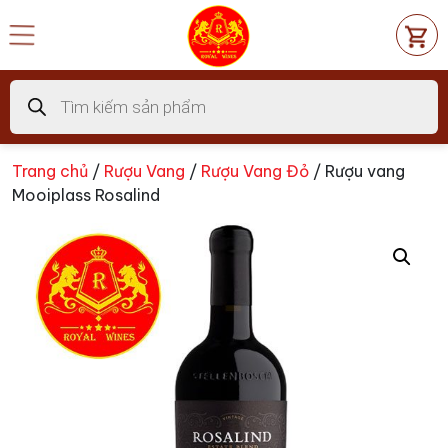
Chuyển
đến
nội
dung
Tìm
kiếm
sản
phẩm
Trang chủ
/
Rượu Vang
/
Rượu Vang Đỏ
/ Rượu vang
Mooiplass Rosalind