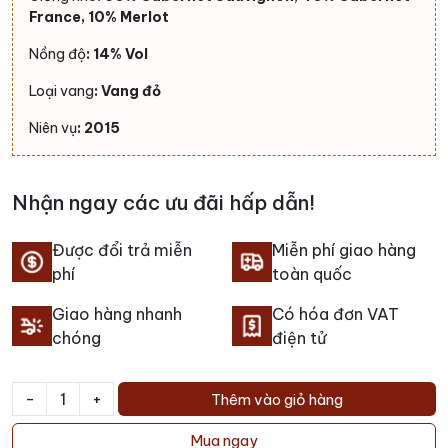
France, 10% Merlot
Nồng độ
: 14% Vol
Loại vang
: Vang đỏ
Niên vụ
: 2015
Nhận ngay các ưu đãi hấp dẫn!
Được đổi trả miễn
Miễn phí giao hàng
phí
toàn quốc
Giao hàng nhanh
Có hóa đơn VAT
chóng
điện tử
-
+
Thêm vào giỏ hàng
Rượu
vang
Mua ngay