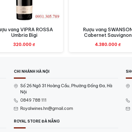
ượu vang VIPRA ROSSA
Rượu vang SWANSO
Xem nhanh
Xem nhanh
Umbria Bigi
Cabernet Sauvignon
320.000
₫
4.380.000
₫
CHI NHÁNH HÀ NỘI
SH
Số 26 Ngõ 31 Hoàng Cầu, Phường Đống Đa, Hà
Nội
0849 788 111
Royalwines.hn@gmail.com
ROYAL STORE ĐÀ NẴNG