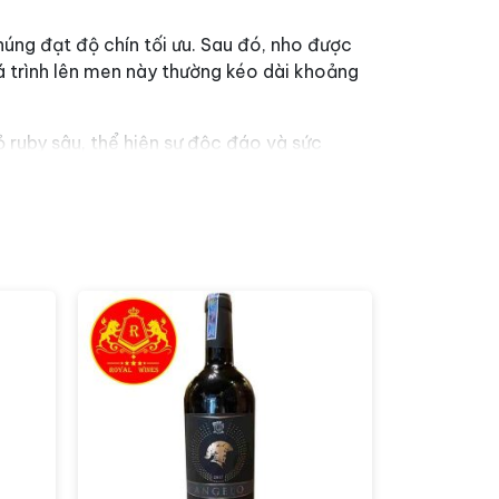
húng đạt độ chín tối ưu. Sau đó, nho được
á trình lên men này thường kéo dài khoảng
ruby sâu, thể hiện sự độc đáo và sức
ả mâm xôi đen, quả lý và việt quất, kết
a sự ngọt ngào và cay nồng, với một lưu vị
ợu vang đỏ Syrah được phục vụ tốt nhất ở
 tạo điều kiện tốt nhất để hiện diện và