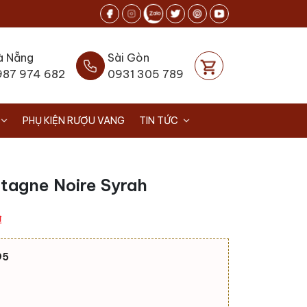
à Nẵng
Sài Gòn
987 974 682
0931 305 789
PHỤ KIỆN RƯỢU VANG
TIN TỨC
tagne Noire Syrah
Giá
₫
hiện
tại
95
.
là:
450.000 ₫.