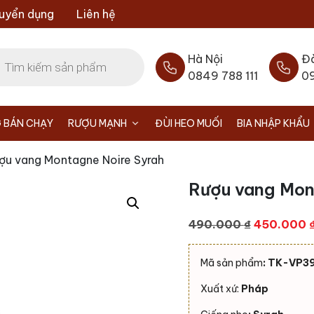
uyển dụng
Liên hệ
Hà Nội
Đ
0849 788 111
0
 BÁN CHẠY
RƯỢU MẠNH
ĐÙI HEO MUỐI
BIA NHẬP KHẨU
ợu vang Montagne Noire Syrah
Rượu vang Mon
Giá
490.000
₫
450.000
gốc
là:
Mã sản phẩm
: TK-VP3
490.000 ₫
Xuất xứ:
Pháp