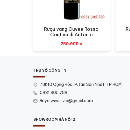
Rượu vang Cuvee Rosso
R
Xem nhanh
Cantina di Antonio
250.000
₫
TRỤ SỞ CÔNG TY
78K10 Cộng Hòa, P.Tân Sân Nhất, TP.HCM
0931 305 789
Royalwines.vip@gmail.com
SHOWROOM HÀ NỘI 2