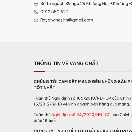
Số 15 ngách 39 ngõ 29 Khương Hạ, P.Khương Đ
0912 580 627
Royalwines.hn@gmail.com
THÔNG TIN VỀ VANG CHẤT
CHÚNG TÔI CAM KẾT MANG ĐẾN NHỮNG SẢN P
TỐT NHẤT!
Tuân thủ Nghị định số 185/2013/NĐ-CP của Chính 
16/2012/QH13 về kinh doanh bán hàng qua mạng.
Tuân thủ
Nghị định số 24/2020/NĐ-CP
của Chính 
dưới 18 tuổi.
CÔNG TY TNHH ĐẦU TƯ XUẤT NHẬP KHẨU ROY