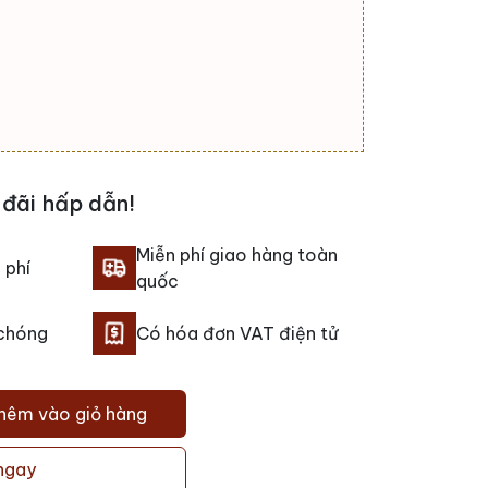
đãi hấp dẫn!
Miễn phí giao hàng toàn
 phí
quốc
 chóng
Có hóa đơn VAT điện tử
hêm vào giỏ hàng
ngay