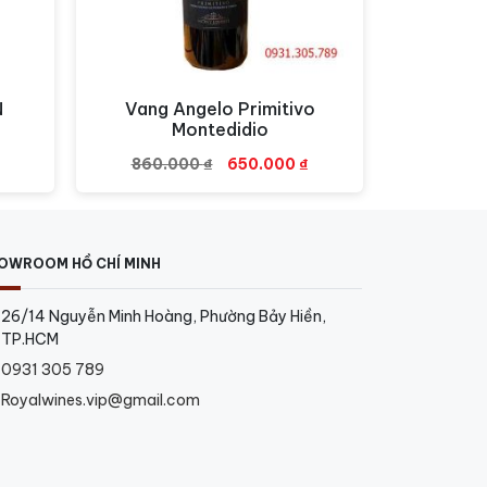
N
Vang Angelo Primitivo
Xem nhanh
Montedidio
Giá
Giá
860.000
₫
650.000
₫
gốc
hiện
là:
tại
860.000 ₫.
là:
650.000 ₫.
OWROOM HỒ CHÍ MINH
26/14 Nguyễn Minh Hoàng, Phường Bảy Hiền,
TP.HCM
0931 305 789
Royalwines.vip@gmail.com