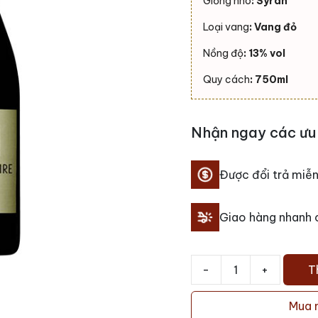
Giống nho
: Syrah
Loại vang
: Vang đỏ
Nồng độ
: 13% vol
Quy cách
: 750ml
Nhận ngay các ưu 
Được đổi trả miễn
Giao hàng nhanh
-
+
T
Rượu
vang
Mua 
Montagne